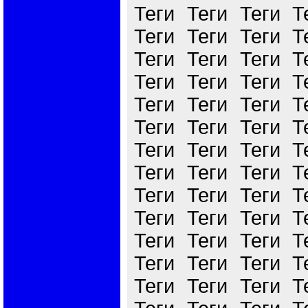
Теги Теги Теги Т
Теги Теги Теги Т
Теги Теги Теги Т
Теги Теги Теги Т
Теги Теги Теги Т
Теги Теги Теги Т
Теги Теги Теги Т
Теги Теги Теги Т
Теги Теги Теги Т
Теги Теги Теги Т
Теги Теги Теги Т
Теги Теги Теги Т
Теги Теги Теги Т