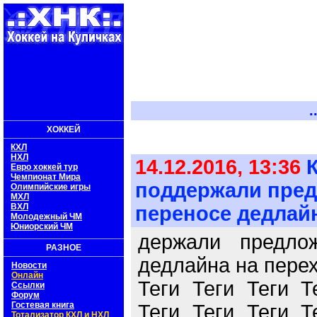
.
ХОККЕЙ
КХЛ
НХЛ
14.12.2016, 13:36
К
Евро хоккей тур
Чемпионат Мира
поддержали пред
Олимпийские игры
МХЛ
ВХЛ
переносе дедлай
Молодежный ЧМ
Юниорский ЧМ
держали предло
РАЗНОЕ
дедлайна на пере
Новости
Онлайн
Теги Теги Теги Т
Ссылки
Форум
Гостевая книга
Теги Теги Теги Т
Тотализатор КХЛ и НХЛ