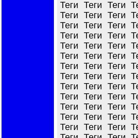
Теги Теги Теги Т
Теги Теги Теги Т
Теги Теги Теги Т
Теги Теги Теги Т
Теги Теги Теги Т
Теги Теги Теги Т
Теги Теги Теги Т
Теги Теги Теги Т
Теги Теги Теги Т
Теги Теги Теги Т
Теги Теги Теги Т
Теги Теги Теги Т
Теги Теги Теги Т
Теги Теги Теги Т