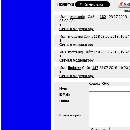
Нравится
мн
нра
Имя:
mdtteniq
Сайт:
162
28.07.2018,
85.98.83.*
1
Сигнал модератору
Имя:
mdtteniq
Сайт:
128
28.07.2018, 19:24
1
Сигнал модератору
Имя:
mdtteniq
Сайт:
148
28.07.2018, 19:24
1
Сигнал модератору
Имя:
lkgbtrrn
Сайт:
137
28.07.2018, 19:23 
1
Сигнал модератору
Кодекс ХНК
Имя:
E-Mail:
Город
Комментарий: