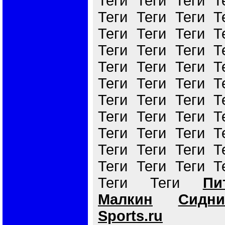
Теги Теги Теги Т
Теги Теги Теги Т
Теги Теги Теги Т
Теги Теги Теги Т
Теги Теги Теги Т
Теги Теги Теги Т
Теги Теги Теги Т
Теги Теги Теги Т
Теги Теги Теги Т
Теги Теги Теги Т
Теги Теги Теги Т
Теги Теги
Пи
Малкин
Сидн
Sports.ru