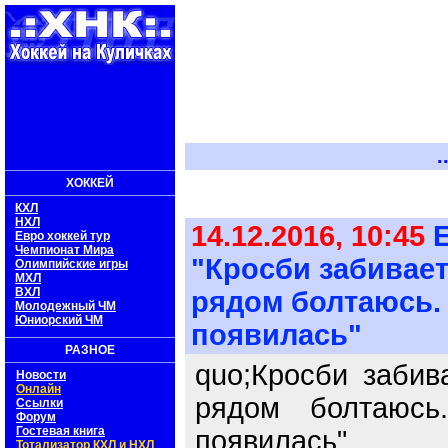
.
ХОККЕЙ
КХЛ
НХЛ
14.12.2016, 10:45
Е
Евро хоккей тур
Чемпионат Мира
"Кросби забивает, 
Олимпийские игры
МХЛ
ВХЛ
рядом болтаюсь.
Молодежный ЧМ
Юниорский ЧМ
появилась"
РАЗНОЕ
quo;Кросби забива
Новости
Онлайн
рядом болтаюсь
Ссылки
Форум
Гостевая книга
появилась"
Тотализатор КХЛ и НХЛ