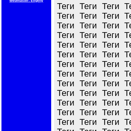
Webmaster: Evgeny
Теги Теги Теги Т
Теги Теги Теги Т
Теги Теги Теги Т
Теги Теги Теги Т
Теги Теги Теги Т
Теги Теги Теги Т
Теги Теги Теги Т
Теги Теги Теги Т
Теги Теги Теги Т
Теги Теги Теги Т
Теги Теги Теги Т
Теги Теги Теги Т
Теги Теги Теги Т