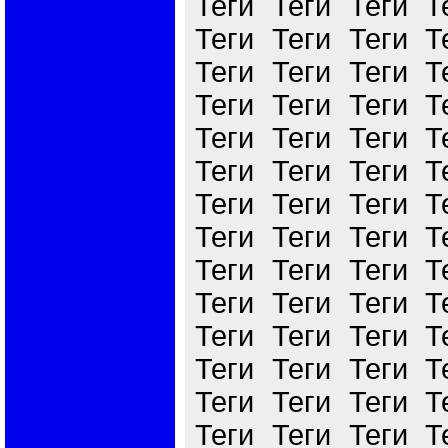
Теги Теги Теги Т
Теги Теги Теги Т
Теги Теги Теги Т
Теги Теги Теги Т
Теги Теги Теги Т
Теги Теги Теги Т
Теги Теги Теги Т
Теги Теги Теги Т
Теги Теги Теги Т
Теги Теги Теги Т
Теги Теги Теги Т
Теги Теги Теги Т
Теги Теги Теги Т
Теги Теги Теги Т