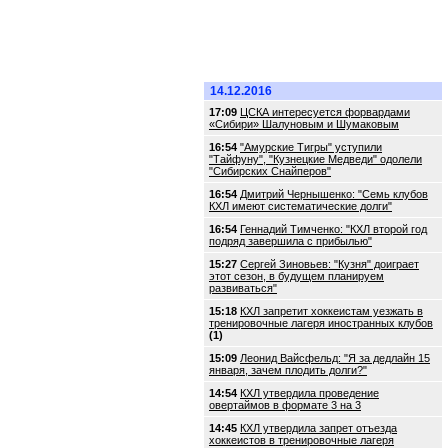
14.12.2016
17:09
ЦСКА интересуется форвардами
«Сибири» Шалуновым и Шумаковым
16:54
"Амурские Тигры" уступили
"Тайфуну", "Кузнецкие Медведи" одолели
"Сибирских Снайперов"
16:54
Дмитрий Чернышенко: "Семь клубов
КХЛ имеют систематические долги"
16:54
Геннадий Тимченко: "КХЛ второй год
подряд завершила с прибылью"
15:27
Сергей Зиновьев: "Кузня" доиграет
этот сезон, в будущем планируем
развиваться"
15:18
КХЛ запретит хоккеистам уезжать в
тренировочные лагеря иностранных клубов
(1)
15:09
Леонид Вайсфельд: "Я за дедлайн 15
января, зачем плодить долги?"
14:54
КХЛ утвердила проведение
овертаймов в формате 3 на 3
14:45
КХЛ утвердила запрет отъезда
хоккеистов в тренировочные лагеря