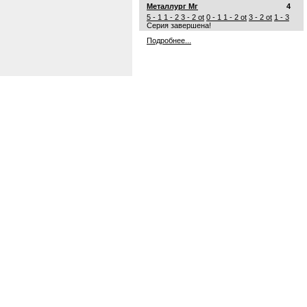
Металлург Мг
4
5 - 1
1 - 2
3 - 2 ot
0 - 1
1 - 2 ot
3 - 2 ot
1 - 3
Серия завершена!
Подробнее...