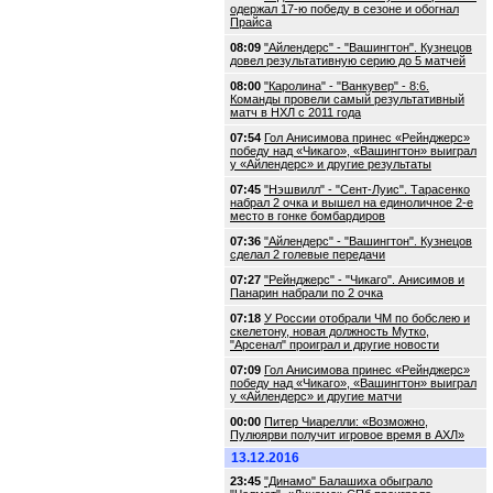
одержал 17-ю победу в сезоне и обогнал
Прайса
08:09
"Айлендерс" - "Вашингтон". Кузнецов
довел результативную серию до 5 матчей
08:00
"Каролина" - "Ванкувер" - 8:6.
Команды провели самый результативный
матч в НХЛ с 2011 года
07:54
Гол Анисимова принес «Рейнджерс»
победу над «Чикаго», «Вашингтон» выиграл
у «Айлендерс» и другие результаты
07:45
"Нэшвилл" - "Сент-Луис". Тарасенко
набрал 2 очка и вышел на единоличное 2-е
место в гонке бомбардиров
07:36
"Айлендерс" - "Вашингтон". Кузнецов
сделал 2 голевые передачи
07:27
"Рейнджерс" - "Чикаго". Анисимов и
Панарин набрали по 2 очка
07:18
У России отобрали ЧМ по бобслею и
скелетону, новая должность Мутко,
"Арсенал" проиграл и другие новости
07:09
Гол Анисимова принес «Рейнджерс»
победу над «Чикаго», «Вашингтон» выиграл
у «Айлендерс» и другие матчи
00:00
Питер Чиарелли: «Возможно,
Пулюярви получит игровое время в АХЛ»
13.12.2016
23:45
"Динамо" Балашиха обыграло