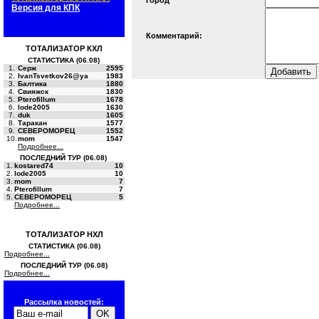
Город
Версия для КПК
Комментарий:
ТОТАЛИЗАТОР КХЛ
СТАТИСТИКА (06.08)
1.
Серж
2595
2.
IvanTsvetkov26@ya
1983
3.
Балтика
1880
4.
Свияжск
1830
5.
Pterofillum
1678
6.
lode2005
1630
7.
duk
1605
8.
Таракан
1577
9.
СЕВЕРОМОРЕЦ
1552
10.
mom
1547
Подробнее...
ПОСЛЕДНИЙ ТУР (06.08)
1.
kostared74
10
2.
lode2005
10
3.
mom
7
4.
Pterofillum
7
5.
СЕВЕРОМОРЕЦ
5
Подробнее...
ТОТАЛИЗАТОР НХЛ
СТАТИСТИКА (06.08)
Подробнее...
ПОСЛЕДНИЙ ТУР (06.08)
Подробнее...
Рассылка новостей: