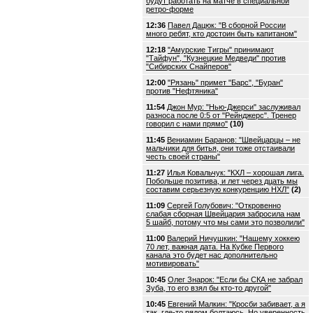
будут работать на матче в специальной
ретро-форме
12:36
Павел Дацюк: "В сборной России
много ребят, кто достоин быть капитаном"
12:18
"Амурские Тигры" принимают
"Тайфун", "Кузнецкие Медведи" против
"Сибирских Снайперов"
12:00
"Рязань" примет "Барс", "Буран"
против "Нефтяника"
11:54
Джон Мур: "Нью-Джерси" заслуживал
разноса после 0:5 от "Рейнджерс". Тренер
говорил с нами прямо"
(10)
11:45
Вениамин Баранов: "Швейцарцы – не
мальчики для битья, они тоже отстаивали
честь своей страны"
11:27
Илья Ковальчук: "КХЛ – хорошая лига.
Побольше позитива, и лет через дцать мы
составим серьезную конкуренцию НХЛ"
(2)
11:09
Сергей Голубович: "Откровенно
слабая сборная Швейцария забросила нам
5 шайб, потому что мы сами это позволили"
11:00
Валерий Ничушкин: "Нашему хоккею
70 лет, важная дата. На Кубке Первого
канала это будет нас дополнительно
мотивировать"
10:45
Олег Знарок: "Если бы СКА не забрал
Зуба, то его взял бы кто-то другой"
10:45
Евгений Малкин: "Кросби забивает, а я
так, где-то рядом болтаюсь. Но уверенность