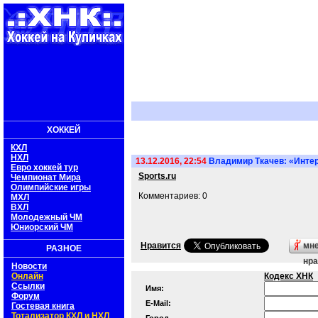
ХОККЕЙ
КХЛ
НХЛ
13.12.2016, 22:54
Владимир Ткачев: «Интере
Евро хоккей тур
Sports.ru
Чемпионат Мира
Олимпийские игры
Комментариев: 0
МХЛ
ВХЛ
Молодежный ЧМ
Юниорский ЧМ
Нравится
мн
РАЗНОЕ
нра
Новости
Онлайн
Кодекс ХНК
Ссылки
Имя:
Форум
E-Mail:
Гостевая книга
Тотализатор КХЛ и НХЛ