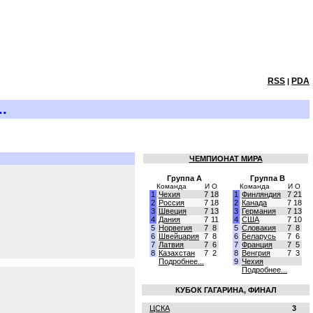
RSS
PDA
|
.
ЧЕМПИОНАТ МИРА
Группа A
Группа B
Команда
И
О
Команда
И
О
1
Чехия
7
18
1
Финляндия
7
21
2
Россия
7
18
2
Канада
7
18
3
Швеция
7
13
3
Германия
7
13
4
Дания
7
11
4
США
7
10
5
Норвегия
7
8
5
Словакия
7
8
6
Швейцария
7
8
6
Беларусь
7
6
7
Латвия
7
6
7
Франция
7
5
8
Казахстан
7
2
8
Венгрия
7
3
Подробнее...
9
Чехия
Подробнее...
КУБОК ГАГАРИНА, ФИНАЛ
ЦСКА
3