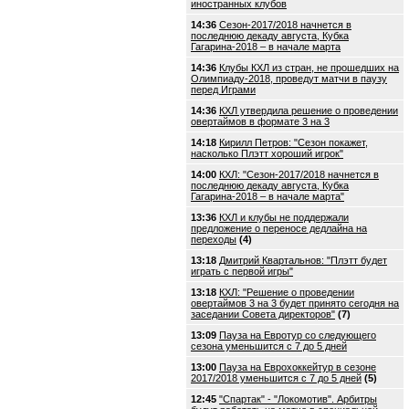
иностранных клубов
14:36
Сезон-2017/2018 начнется в
последнюю декаду августа, Кубка
Гагарина-2018 – в начале марта
14:36
Клубы КХЛ из стран, не прошедших на
Олимпиаду-2018, проведут матчи в паузу
перед Играми
14:36
КХЛ утвердила решение о проведении
овертаймов в формате 3 на 3
14:18
Кирилл Петров: "Сезон покажет,
насколько Плэтт хороший игрок"
14:00
КХЛ: "Сезон-2017/2018 начнется в
последнюю декаду августа, Кубка
Гагарина-2018 – в начале марта"
13:36
КХЛ и клубы не поддержали
предложение о переносе дедлайна на
переходы
(4)
13:18
Дмитрий Квартальнов: "Плэтт будет
играть с первой игры"
13:18
КХЛ: "Решение о проведении
овертаймов 3 на 3 будет принято сегодня на
заседании Совета директоров"
(7)
13:09
Пауза на Евротур со следующего
сезона уменьшится с 7 до 5 дней
13:00
Пауза на Еврохоккейтур в сезоне
2017/2018 уменьшится с 7 до 5 дней
(5)
12:45
"Спартак" - "Локомотив". Арбитры