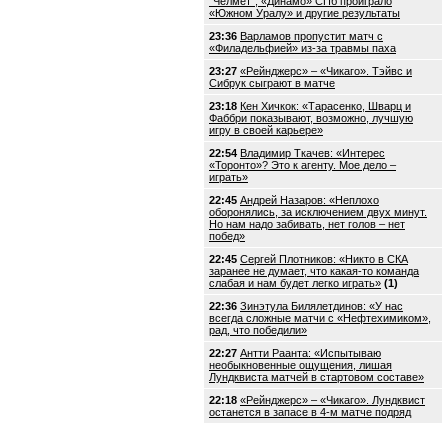
"Челмет", «Динамо» СПб проиграло
«Южном Уралу» и другие результаты
23:36
Варламов пропустит матч с
«Филадельфией» из-за травмы паха
23:27
«Рейнджерс» – «Чикаго». Тэйвс и
Сибрук сыграют в матче
23:18
Кен Хичкок: «Тарасенко, Шварц и
Фаббри показывают, возможно, лучшую
игру в своей карьере»
22:54
Владимир Ткачев: «Интерес
«Торонто»? Это к агенту. Мое дело –
играть»
22:45
Андрей Назаров: «Неплохо
оборонялись, за исключением двух минут.
Но нам надо забивать, нет голов – нет
побед»
22:45
Сергей Плотников: «Никто в СКА
заранее не думает, что какая-то команда
слабая и нам будет легко играть»
(1)
22:36
Зинэтула Билялетдинов: «У нас
всегда сложные матчи с «Нефтехимиком»,
рад, что победили»
22:27
Антти Раанта: «Испытываю
необыкновенные ощущения, лишая
Лундквиста матчей в стартовом составе»
22:18
«Рейнджерс» – «Чикаго». Лундквист
останется в запасе в 4-м матче подряд