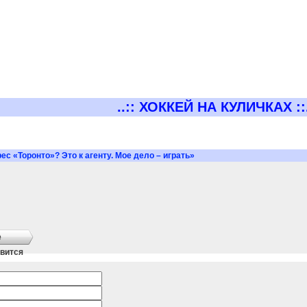
..:: ХОККЕЙ НА КУЛИЧКАХ ::.
с «Торонто»? Это к агенту. Мое дело – играть»
е
вится