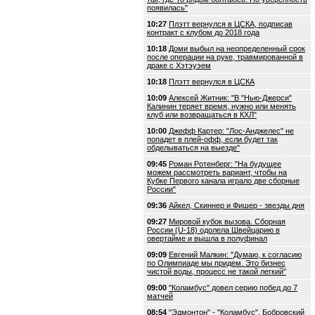
появилась"
10:27
Плэтт вернулся в ЦСКА, подписав
контракт с клубом до 2018 года
10:18
Доми выбыл на неопределенный срок
после операции на руке, травмированной в
драке с Хэтэуэем
10:18
Плэтт вернулся в ЦСКА
10:09
Алексей Житник: "В "Нью-Джерси"
Калинин теряет время, нужно или менять
клуб или возвращаться в КХЛ"
10:00
Джефф Картер: "Лос-Анджелес" не
попадет в плей-офф, если будет так
обделываться на выезде"
09:45
Роман Ротенберг: "На будущее
можем рассмотреть вариант, чтобы на
Кубке Первого канала играло две сборные
России"
09:36
Айкел, Скиннер и Фишер - звезды дня
09:27
Мировой кубок вызова. Сборная
России (U-18) одолела Швейцарию в
овертайме и вышла в полуфинал
09:09
Евгений Малкин: "Думаю, к согласию
по Олимпиаде мы придем. Это бизнес
чистой воды, процесс не такой легкий"
09:00
"Коламбус" довел серию побед до 7
матчей
08:54
"Эдмонтон" - "Коламбус". Бобровский