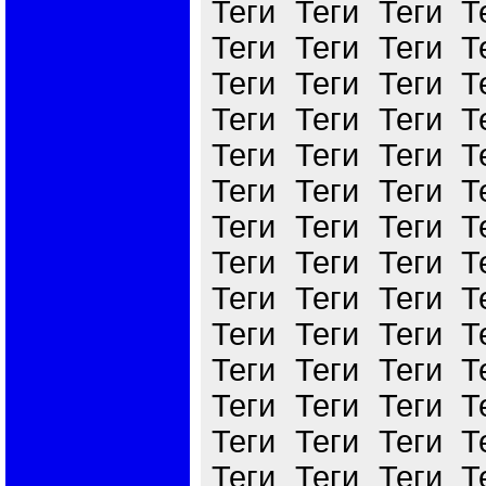
Теги Теги Теги Т
Теги Теги Теги Т
Теги Теги Теги Т
Теги Теги Теги Т
Теги Теги Теги Т
Теги Теги Теги Т
Теги Теги Теги Т
Теги Теги Теги Т
Теги Теги Теги Т
Теги Теги Теги Т
Теги Теги Теги Т
Теги Теги Теги Т
Теги Теги Теги Т
Теги Теги Теги Т