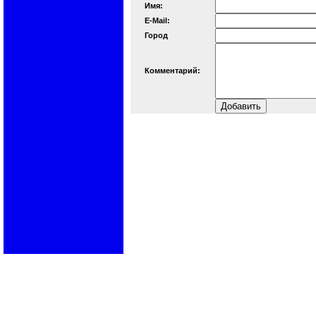
Имя:
E-Mail:
Город
Комментарий: