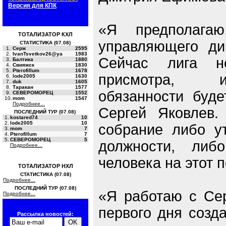
Версия для КПК
«Я предполагаю
ТОТАЛИЗАТОР КХЛ
управляющего дир
СТАТИСТИКА (07.08)
1.
Серж
2595
2.
IvanTsvetkov26@ya
1983
Сейчас лига н
3.
Балтика
1880
4.
Свияжск
1830
5.
Pterofillum
1678
присмотра, 
6.
lode2005
1630
7.
duk
1605
8.
Таракан
1577
обязанности буде
9.
СЕВЕРОМОРЕЦ
1552
10.
mom
1547
Подробнее...
Сергей Яковлев
ПОСЛЕДНИЙ ТУР (07.08)
1.
kostared74
10
2.
lode2005
10
собрание либо ут
3.
mom
7
4.
Pterofillum
7
5.
СЕВЕРОМОРЕЦ
5
должности, либ
Подробнее...
человека на этот п
ТОТАЛИЗАТОР НХЛ
СТАТИСТИКА (07.08)
Подробнее...
ПОСЛЕДНИЙ ТУР (07.08)
«Я работаю с Се
Подробнее...
первого дня созд
Рассылка новостей: