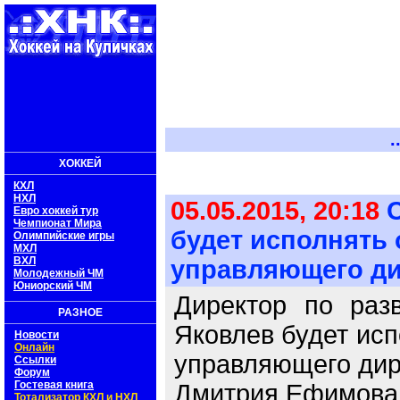
.
ХОККЕЙ
КХЛ
НХЛ
05.05.2015, 20:18
С
Евро хоккей тур
Чемпионат Мира
будет исполнять
Олимпийские игры
МХЛ
ВХЛ
управляющего д
Молодежный ЧМ
Юниорский ЧМ
Директор по раз
РАЗНОЕ
Яковлев будет исп
Новости
Онлайн
управляющего дир
Ссылки
Форум
Гостевая книга
Дмитрия Ефимова
Тотализатор КХЛ и НХЛ