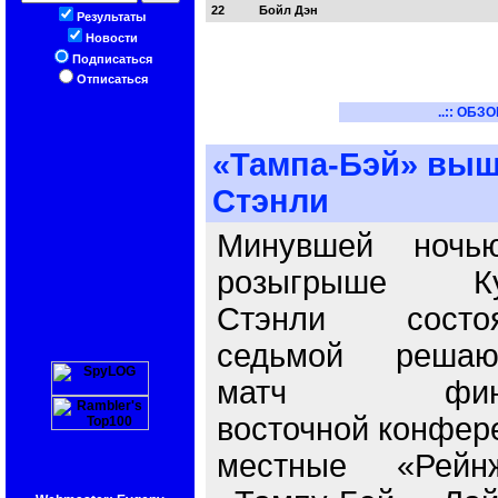
22
Бойл Дэн
Результаты
Новости
Подписаться
Отписаться
..:: ОБЗО
«Тампа-Бэй» выш
Стэнли
Минувшей ночь
розыгрыше Ку
Стэнли состоя
седьмой решаю
матч фин
восточной конфер
местные «Рейн