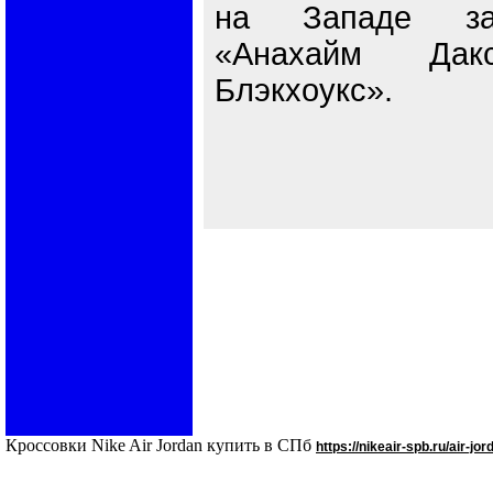
на Западе зак
«Анахайм Да
Блэкхоукс».
Кроссовки Nike Air Jordan купить в СПб
https://nikeair-spb.ru/air-jor