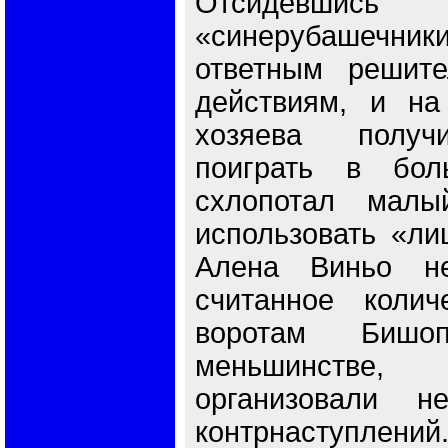
Отсидевшис
«синерубашечники
ответным решит
действиям, и на
хозяева получ
поиграть в бол
схлопотал малы
использовать «ли
Алена Виньо не
считанное колич
воротам Бишо
меньшинств
организовали не
контрнаступлени