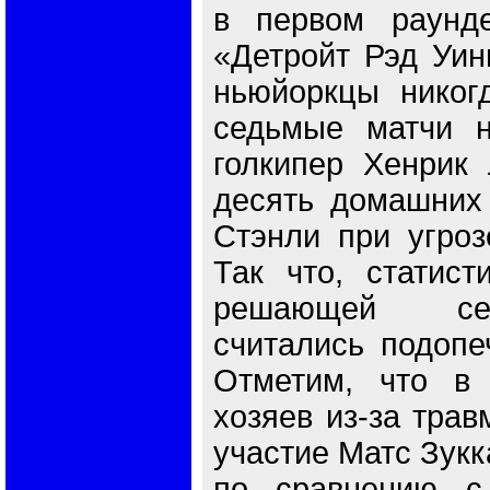
в первом раунд
«Детройт Рэд Уинг
ньюйоркцы никог
седьмые матчи н
голкипер Хенрик 
десять домашних 
Стэнли при угроз
Так что, статист
решающей се
считались подопе
Отметим, что в
хозяев из-за трав
участие Матс Зукк
по сравнению с