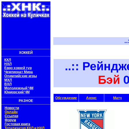
..:: Х
ХОККЕЙ
КХЛ
..::
Рейндж
НХЛ
Евро хоккей тур
Чемпионат Мира
Бэй
0 
Олимпийские игры
МХЛ
ВХЛ
Молодежный ЧМ
Юниорский ЧМ
Обсуждение
Анонс
Матч
РАЗНОЕ
Новости
Онлайн
Ссылки
Форум
Гостевая книга
Тотализатор КХЛ и НХЛ