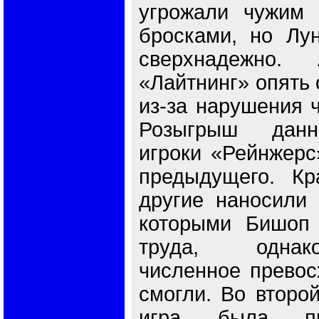
угрожали чужим 
бросками, но Лун
сверхнадежно.
«Лайтнинг» опять 
из-за нарушения ч
Розыгрыш данн
игроки «Рейнжерс
предыдущего. Кр
другие наносили 
которыми Бишоп 
труда, однак
численное превос
смогли. Во второ
игра была пр