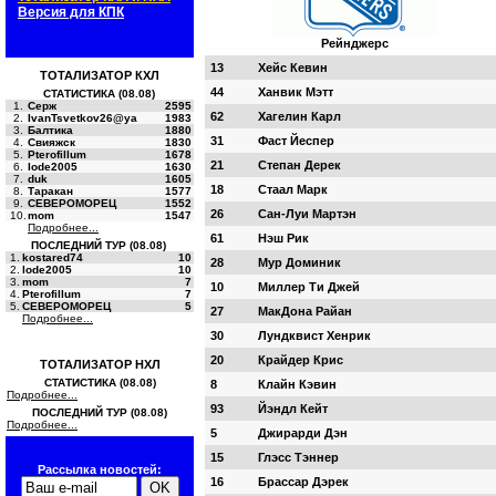
Версия для КПК
Рейнджерс
13
Хейс Кевин
ТОТАЛИЗАТОР КХЛ
44
Ханвик Мэтт
СТАТИСТИКА (08.08)
1.
Серж
2595
62
Хагелин Карл
2.
IvanTsvetkov26@ya
1983
3.
Балтика
1880
31
Фаст Йеспер
4.
Свияжск
1830
5.
Pterofillum
1678
21
Степан Дерек
6.
lode2005
1630
7.
duk
1605
18
Стаал Марк
8.
Таракан
1577
9.
СЕВЕРОМОРЕЦ
1552
26
Сан-Луи Мартэн
10.
mom
1547
Подробнее...
61
Нэш Рик
ПОСЛЕДНИЙ ТУР (08.08)
1.
kostared74
10
28
Мур Доминик
2.
lode2005
10
3.
mom
7
10
Миллер Ти Джей
4.
Pterofillum
7
5.
СЕВЕРОМОРЕЦ
5
27
МакДона Райан
Подробнее...
30
Лундквист Хенрик
20
Крайдер Крис
ТОТАЛИЗАТОР НХЛ
СТАТИСТИКА (08.08)
8
Клайн Кэвин
Подробнее...
93
Йэндл Кейт
ПОСЛЕДНИЙ ТУР (08.08)
Подробнее...
5
Джирарди Дэн
15
Глэсс Тэннер
Рассылка новостей:
16
Брассар Дэрек