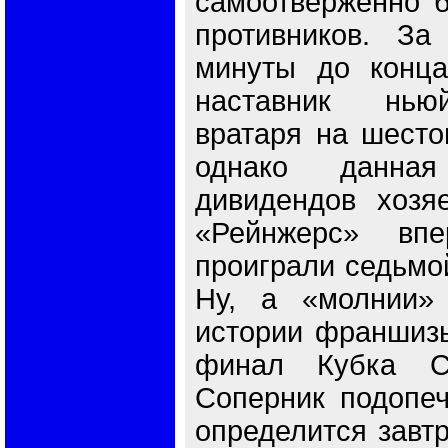
самоотверженно б
противников. За
минуты до конца
наставник нью
вратаря на шестог
однако данна
дивидендов хозя
«Рейнжерс» вп
проиграли седьмой
Ну, а «молнии»
истории франшиз
финал Кубка Ст
Соперник подопе
определится завтр