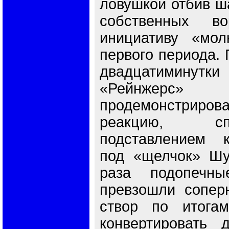
ловушкой отбив ш
собственных во
инициативу «мол
первого периода. 
двадцатимин
«Рейнжер
продемонстри
реакцию, с
подставлением 
под «щелчок» Шу
раза подопечн
превзошли сопер
створ по итогам
конвертировать 