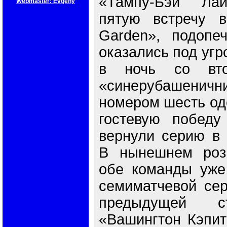
«Тампу-Бэй Лай
Webmaster: Evgeny
пятую встречу в
Garden», подопе
оказались под угр
в ночь со вто
«синерубашенич
номером шесть од
гостевую победу
вернули серию в 
В нынешнем роз
обе команды уже
семиматчевой сер
предыдущей с
«Вашингтон Кэпит