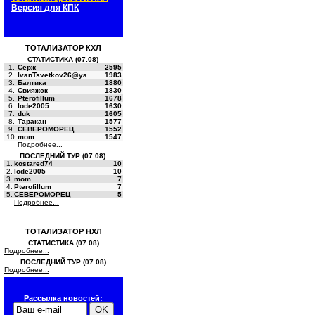
Версия для КПК
ТОТАЛИЗАТОР КХЛ
СТАТИСТИКА (07.08)
1.
Серж
2595
2.
IvanTsvetkov26@ya
1983
3.
Балтика
1880
4.
Свияжск
1830
5.
Pterofillum
1678
6.
lode2005
1630
7.
duk
1605
8.
Таракан
1577
9.
СЕВЕРОМОРЕЦ
1552
10.
mom
1547
Подробнее...
ПОСЛЕДНИЙ ТУР (07.08)
1.
kostared74
10
2.
lode2005
10
3.
mom
7
4.
Pterofillum
7
5.
СЕВЕРОМОРЕЦ
5
Подробнее...
ТОТАЛИЗАТОР НХЛ
СТАТИСТИКА (07.08)
Подробнее...
ПОСЛЕДНИЙ ТУР (07.08)
Подробнее...
Рассылка новостей: