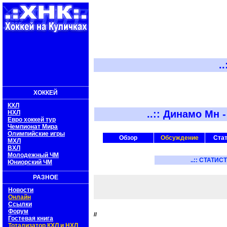
..:: Х
ХОККЕЙ
КХЛ
..::
Динамо Мн
НХЛ
Евро хоккей тур
Чемпионат Мира
Олимпийские игры
Обзор
Обсуждение
Ста
МХЛ
ВХЛ
Молодежный ЧМ
..:: СТАТИС
Юниорский ЧМ
РАЗНОЕ
Новости
Онлайн
Ссылки
Форум
//
Гостевая книга
Тотализатор КХЛ и НХЛ