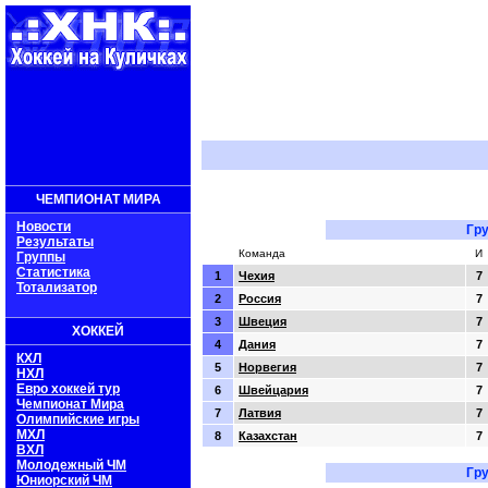
..:: 
ЧЕМПИОНАТ МИРА
Новости
Гр
Результаты
Команда
И
Группы
Статистика
1
Чехия
7
Тотализатор
2
Россия
7
3
Швеция
7
ХОККЕЙ
4
Дания
7
КХЛ
5
Норвегия
7
НХЛ
Евро хоккей тур
6
Швейцария
7
Чемпионат Мира
7
Латвия
7
Олимпийские игры
МХЛ
8
Казахстан
7
ВХЛ
Молодежный ЧМ
Гр
Юниорский ЧМ