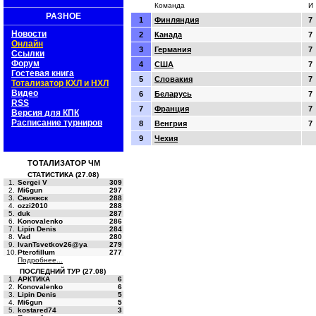
Команда
И
РАЗНОЕ
1
Финляндия
7
Новости
2
Канада
7
Онлайн
3
Германия
7
Ссылки
Форум
4
США
7
Гостевая книга
5
Словакия
7
Тотализатор КХЛ и НХЛ
Видео
6
Беларусь
7
RSS
7
Франция
7
Версия для КПК
Расписание турниров
8
Венгрия
7
9
Чехия
ТОТАЛИЗАТОР ЧМ
СТАТИСТИКА (27.08)
1.
Sergei V
309
2.
Mi6gun
297
3.
Свияжск
288
4.
ozzi2010
288
5.
duk
287
6.
Konovalenko
286
7.
Lipin Denis
284
8.
Vad
280
9.
IvanTsvetkov26@ya
279
10.
Pterofillum
277
Подробнее...
ПОСЛЕДНИЙ ТУР (27.08)
1.
АРКТИКА
6
2.
Konovalenko
6
3.
Lipin Denis
5
4.
Mi6gun
5
5.
kostared74
3