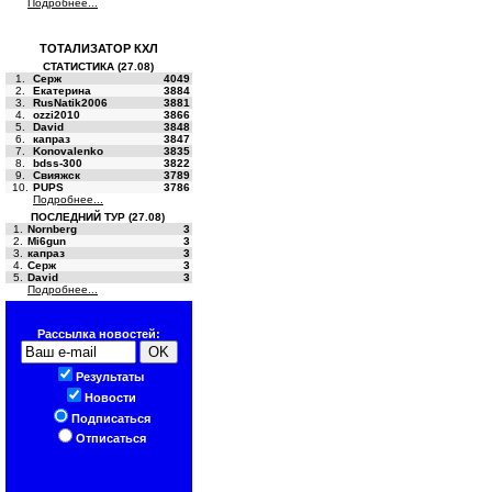
Подробнее...
ТОТАЛИЗАТОР КХЛ
СТАТИСТИКА (27.08)
1.
Серж
4049
2.
Екатерина
3884
3.
RusNatik2006
3881
4.
ozzi2010
3866
5.
David
3848
6.
капраз
3847
7.
Konovalenko
3835
8.
bdss-300
3822
9.
Свияжск
3789
10.
PUPS
3786
Подробнее...
ПОСЛЕДНИЙ ТУР (27.08)
1.
Nornberg
3
2.
Mi6gun
3
3.
капраз
3
4.
Серж
3
5.
David
3
Подробнее...
Рассылка новостей:
Результаты
Новости
Подписаться
Отписаться