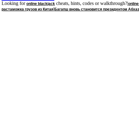
Looking for
cheats, hints, codes or walkthrough?|
online blackjack
onlin
|
растаможка грузов из Китая
Багапш вновь становится президентом Абха