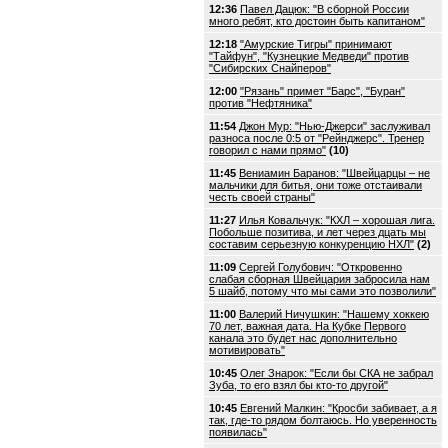
12:36
Павел Дацюк: "В сборной России
много ребят, кто достоин быть капитаном"
12:18
"Амурские Тигры" принимают
"Тайфун", "Кузнецкие Медведи" против
"Сибирских Снайперов"
12:00
"Рязань" примет "Барс", "Буран"
против "Нефтяника"
11:54
Джон Мур: "Нью-Джерси" заслуживал
разноса после 0:5 от "Рейнджерс". Тренер
говорил с нами прямо"
(10)
11:45
Вениамин Баранов: "Швейцарцы – не
мальчики для битья, они тоже отстаивали
честь своей страны"
11:27
Илья Ковальчук: "КХЛ – хорошая лига.
Побольше позитива, и лет через дцать мы
составим серьезную конкуренцию НХЛ"
(2)
11:09
Сергей Голубович: "Откровенно
слабая сборная Швейцария забросила нам
5 шайб, потому что мы сами это позволили"
11:00
Валерий Ничушкин: "Нашему хоккею
70 лет, важная дата. На Кубке Первого
канала это будет нас дополнительно
мотивировать"
10:45
Олег Знарок: "Если бы СКА не забрал
Зуба, то его взял бы кто-то другой"
10:45
Евгений Малкин: "Кросби забивает, а я
так, где-то рядом болтаюсь. Но уверенность
появилась"