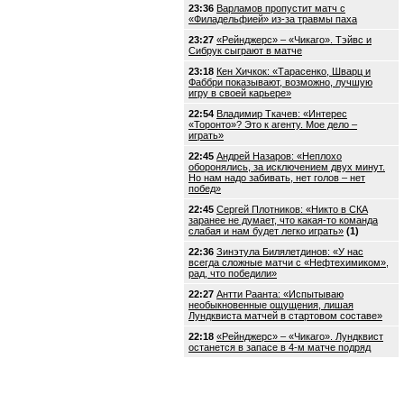
23:36
Варламов пропустит матч с
«Филадельфией» из-за травмы паха
23:27
«Рейнджерс» – «Чикаго». Тэйвс и
Сибрук сыграют в матче
23:18
Кен Хичкок: «Тарасенко, Шварц и
Фаббри показывают, возможно, лучшую
игру в своей карьере»
22:54
Владимир Ткачев: «Интерес
«Торонто»? Это к агенту. Мое дело –
играть»
22:45
Андрей Назаров: «Неплохо
оборонялись, за исключением двух минут.
Но нам надо забивать, нет голов – нет
побед»
22:45
Сергей Плотников: «Никто в СКА
заранее не думает, что какая-то команда
слабая и нам будет легко играть»
(1)
22:36
Зинэтула Билялетдинов: «У нас
всегда сложные матчи с «Нефтехимиком»,
рад, что победили»
22:27
Антти Раанта: «Испытываю
необыкновенные ощущения, лишая
Лундквиста матчей в стартовом составе»
22:18
«Рейнджерс» – «Чикаго». Лундквист
останется в запасе в 4-м матче подряд