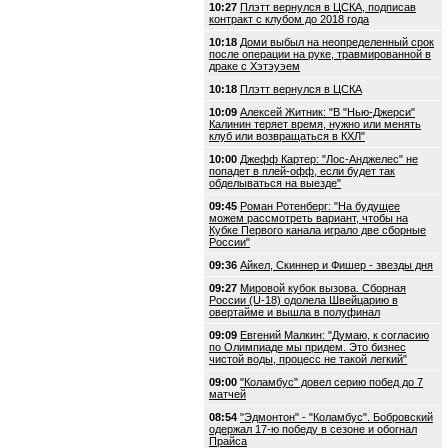
10:27
Плэтт вернулся в ЦСКА, подписав
контракт с клубом до 2018 года
10:18
Доми выбыл на неопределенный срок
после операции на руке, травмированной в
драке с Хэтэуэем
10:18
Плэтт вернулся в ЦСКА
10:09
Алексей Житник: "В "Нью-Джерси"
Калинин теряет время, нужно или менять
клуб или возвращаться в КХЛ"
10:00
Джефф Картер: "Лос-Анджелес" не
попадет в плей-офф, если будет так
обделываться на выезде"
09:45
Роман Ротенберг: "На будущее
можем рассмотреть вариант, чтобы на
Кубке Первого канала играло две сборные
России"
09:36
Айкел, Скиннер и Фишер - звезды дня
09:27
Мировой кубок вызова. Сборная
России (U-18) одолела Швейцарию в
овертайме и вышла в полуфинал
09:09
Евгений Малкин: "Думаю, к согласию
по Олимпиаде мы придем. Это бизнес
чистой воды, процесс не такой легкий"
09:00
"Коламбус" довел серию побед до 7
матчей
08:54
"Эдмонтон" - "Коламбус". Бобровский
одержал 17-ю победу в сезоне и обогнал
Прайса