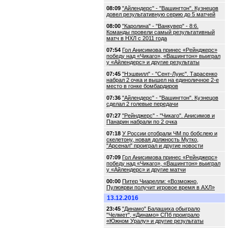
08:09
"Айлендерс" - "Вашингтон". Кузнецов
довел результативную серию до 5 матчей
08:00
"Каролина" - "Ванкувер" - 8:6.
Команды провели самый результативный
матч в НХЛ с 2011 года
07:54
Гол Анисимова принес «Рейнджерс»
победу над «Чикаго», «Вашингтон» выиграл
у «Айлендерс» и другие результаты
07:45
"Нэшвилл" - "Сент-Луис". Тарасенко
набрал 2 очка и вышел на единоличное 2-е
место в гонке бомбардиров
07:36
"Айлендерс" - "Вашингтон". Кузнецов
сделал 2 голевые передачи
07:27
"Рейнджерс" - "Чикаго". Анисимов и
Панарин набрали по 2 очка
07:18
У России отобрали ЧМ по бобслею и
скелетону, новая должность Мутко,
"Арсенал" проиграл и другие новости
07:09
Гол Анисимова принес «Рейнджерс»
победу над «Чикаго», «Вашингтон» выиграл
у «Айлендерс» и другие матчи
00:00
Питер Чиарелли: «Возможно,
Пулюярви получит игровое время в АХЛ»
13.12.2016
23:45
"Динамо" Балашиха обыграло
"Челмет", «Динамо» СПб проиграло
«Южном Уралу» и другие результаты