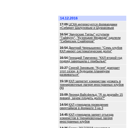
14.12.2016
17:09
ЦСКА интересуется форвардами
«Сибири» Шалуновым и Шумаковым
16:54
"Амурские Тигры" уступили
"Тайфуну", "Кузнецкие Медведи" одолели
"Сибирских Снайперов"
16:54
Дмитрий Чернышенко: "Семь клубов
КХЛ имеют систематические долги"
16:54
Геннадий Тимченко: "КХЛ второй год
подряд завершила с прибылью"
15:27
Сергей Зиновьев: "Кузня" доиграет
этот сезон, в будущем планируем
развиваться"
15:18
КХЛ запретит хоккеистам уезжать в
тренировочные лагеря иностранных клубов
(1)
15:09
Леонид Вайсфельд: "Я за дедлайн 15
января, зачем плодить долги?"
14:54
КХЛ утвердила проведение
овертаймов в формате 3 на 3
14:45
КХЛ утвердила запрет отъезда
хоккеистов в тренировочные лагеря
иностранных клубов