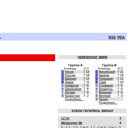
.
RSS
PDA
ЧЕМПИОНАТ МИРА
Группа A
Группа B
Команда
И
О
Команда
И
О
1
Чехия
7
18
1
Финляндия
7
21
2
Россия
7
18
2
Канада
7
18
3
Швеция
7
13
3
Германия
7
13
4
Дания
7
11
4
США
7
10
5
Норвегия
7
8
5
Словакия
7
8
6
Швейцария
7
8
6
Беларусь
7
6
7
Латвия
7
6
7
Франция
7
5
8
Казахстан
7
2
8
Венгрия
7
3
Подробнее...
9
Чехия
Подробнее...
КУБОК ГАГАРИНА, ФИНАЛ
ЦСКА
3
Металлург Мг
4
5 - 1
1 - 2
3 - 2 ot
0 - 1
1 - 2 ot
3 - 2 ot
1 - 3