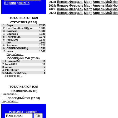
Январь
Февраль
Март
Апрель
Май
Ию
2023:
Версия для КПК
Январь
Февраль
Март
Апрель
Май
Ию
2024:
Январь
Февраль
Март
Апрель
Май
Ию
2025:
Январь
Февраль
Март
Апрель
Май
Ию
2026:
ТОТАЛИЗАТОР КХЛ
СТАТИСТИКА (07.08)
1.
Серж
2595
2.
IvanTsvetkov26@ya
1983
3.
Балтика
1880
4.
Свияжск
1830
5.
Pterofillum
1678
6.
lode2005
1630
7.
duk
1605
8.
Таракан
1577
9.
СЕВЕРОМОРЕЦ
1552
10.
mom
1547
Подробнее...
ПОСЛЕДНИЙ ТУР (07.08)
1.
kostared74
10
2.
lode2005
10
3.
mom
7
4.
Pterofillum
7
5.
СЕВЕРОМОРЕЦ
5
Подробнее...
ТОТАЛИЗАТОР НХЛ
СТАТИСТИКА (07.08)
Подробнее...
ПОСЛЕДНИЙ ТУР (07.08)
Подробнее...
Рассылка новостей: