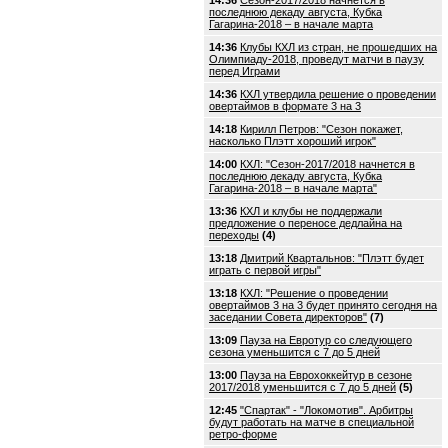
14:36
Сезон-2017/2018 начнется в
последнюю декаду августа, Кубка
Гагарина-2018 – в начале марта
14:36
Клубы КХЛ из стран, не прошедших на
Олимпиаду-2018, проведут матчи в паузу
перед Играми
14:36
КХЛ утвердила решение о проведении
овертаймов в формате 3 на 3
14:18
Кирилл Петров: "Сезон покажет,
насколько Плэтт хороший игрок"
14:00
КХЛ: "Сезон-2017/2018 начнется в
последнюю декаду августа, Кубка
Гагарина-2018 – в начале марта"
13:36
КХЛ и клубы не поддержали
предложение о переносе дедлайна на
переходы
(4)
13:18
Дмитрий Квартальнов: "Плэтт будет
играть с первой игры"
13:18
КХЛ: "Решение о проведении
овертаймов 3 на 3 будет принято сегодня на
заседании Совета директоров"
(7)
13:09
Пауза на Евротур со следующего
сезона уменьшится с 7 до 5 дней
13:00
Пауза на Еврохоккейтур в сезоне
2017/2018 уменьшится с 7 до 5 дней
(5)
12:45
"Спартак" - "Локомотив". Арбитры
будут работать на матче в специальной
ретро-форме