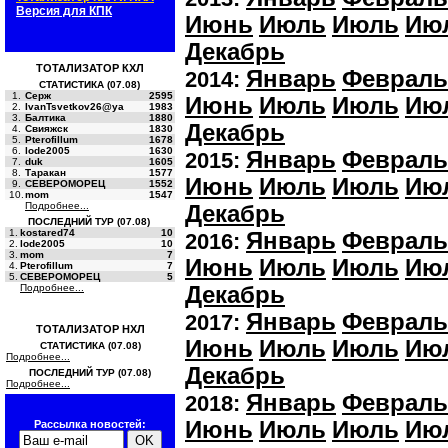
Версия для КПК
Июнь
Июль
Июль
Ию
Декабрь
ТОТАЛИЗАТОР КХЛ
Январь
Февраль
2014:
СТАТИСТИКА (07.08)
1.
Серж
2595
Июнь
Июль
Июль
Ию
2.
IvanTsvetkov26@ya
1983
3.
Балтика
1880
Декабрь
4.
Свияжск
1830
5.
Pterofillum
1678
6.
lode2005
1630
Январь
Февраль
2015:
7.
duk
1605
8.
Таракан
1577
Июнь
Июль
Июль
Ию
9.
СЕВЕРОМОРЕЦ
1552
10.
mom
1547
Подробнее...
Декабрь
ПОСЛЕДНИЙ ТУР (07.08)
1.
kostared74
10
Январь
Февраль
2016:
2.
lode2005
10
3.
mom
7
Июнь
Июль
Июль
Ию
4.
Pterofillum
7
5.
СЕВЕРОМОРЕЦ
5
Подробнее...
Декабрь
Январь
Февраль
2017:
ТОТАЛИЗАТОР НХЛ
Июнь
Июль
Июль
Ию
СТАТИСТИКА (07.08)
Подробнее...
Декабрь
ПОСЛЕДНИЙ ТУР (07.08)
Подробнее...
Январь
Февраль
2018:
Июнь
Июль
Июль
Ию
Рассылка новостей: