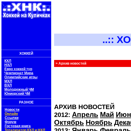
..:: ХОКК
ХОККЕЙ
КХЛ
> Архив новостей
НХЛ
Евро хоккей тур
Чемпионат Мира
Олимпийские игры
МХЛ
ВХЛ
Молодежный ЧМ
Юниорский ЧМ
РАЗНОЕ
АРХИВ НОВОСТЕЙ
Новости
Апрель
Май
Июн
2012:
Онлайн
Ссылки
Октябрь
Ноябрь
Дека
Форум
Гостевая книга
Январь
Февраль
2013:
Тотализатор КХЛ и НХЛ