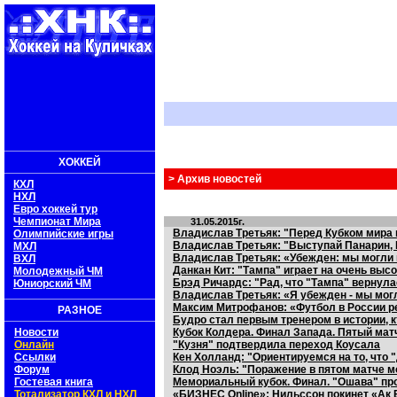
ХОККЕЙ
> Архив новостей
КХЛ
НХЛ
Евро хоккей тур
Чемпионат Мира
31.05.2015г.
Владислав Третьяк: "Перед Кубком мира 
Олимпийские игры
Владислав Третьяк: "Выступай Панарин, М
МХЛ
Владислав Третьяк: «Убежден: мы могли 
ВХЛ
Данкан Кит: "Тампа" играет на очень вы
Молодежный ЧМ
Брэд Ричардс: "Рад, что "Тампа" вернула
Юниорский ЧМ
Владислав Третьяк: «Я убежден - мы мог
Максим Митрофанов: «Футбол в России р
РАЗНОЕ
Будро стал первым тренером в истории, 
Новости
Кубок Колдера. Финал Запада. Пятый мат
Онлайн
"Кузня" подтвердила переход Коусала
Ссылки
Кен Холланд: "Ориентируемся на то, что 
Форум
Клод Ноэль: "Поражение в пятом матче м
Гостевая книга
Мемориальный кубок. Финал. "Ошава" пр
Тотализатор КХЛ и НХЛ
«БИЗНЕС Online»: Нильссон покинет «Ак 