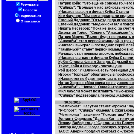
Патрик Кэйн: "Это еще не совсем то, чего
Результаты
"Сибирь": "Больше у нас забирать некого
Новости
«Чикаго» вышел в финал Кубка Стэнли
Кэм Фаулер: "Мы сами проиграли седьмой
Подписаться
Евгений Дадонов: "Отъезд ряда игроков в
Отписаться
Евгений Дадонов: "Медики сказали подож
Никита Нестеров: "Пока не знаю, за счет
Джонатан Тэйвс: "Серия с "Анахаймом" с
Патрик Марун: "Вылет будет всплывать в
"Анахайм" стал первой командой, в трех
«Чикаго» выиграл 8 последних серий пле
"Тампа-Бэй" станет первой командой в и
Ричардс стал первым игроком, побеждав
«Чикаго» сыграет в финале Кубка Стэнли 
Кубок Стэнли. Финал Запада. Седьмой ма
Тэйвс, Кэйн и Ричардс - звезды дня
Рэй Шеро: "У Калинина есть потенциал для
Игроки "Торпедо" обратились в профсоюз
«Нэшвилл» не будет предлагать новые ко
Нэтан Хортон: «Моя спина не в лучшем сос
"Анахайм" - "Чикаго". Онлайн-трансляция 
Фил Хаусли может возглавить "Нью-Дже
"Сибирь" подтвердила переход Жафярова
30.05.2015г.
"Чемпионат": Касутин станет игроком "Л
"Р-Спорт": "Сибирь" обменяла Ожиганов
"Чемпионат": защитник "Локомотива" Яко
Эллиотт Фридман: "Данкан Кит - это мута
Леонид Вайсфельд: "Сделали «Ак Барсу»
Виктор Хедман: "Когда проснусь утром, по
ТАСС: Аверин продлил контракт с «Локом