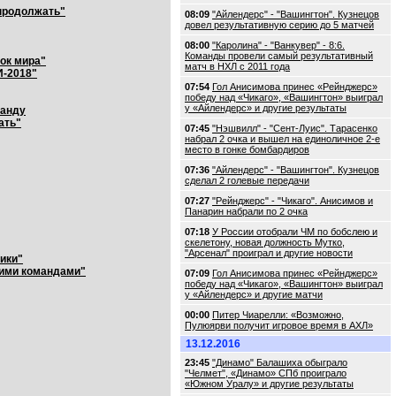
 продолжать"
08:09
"Айлендерс" - "Вашингтон". Кузнецов
довел результативную серию до 5 матчей
08:00
"Каролина" - "Ванкувер" - 8:6.
Команды провели самый результативный
бок мира"
матч в НХЛ с 2011 года
И-2018"
07:54
Гол Анисимова принес «Рейнджерс»
победу над «Чикаго», «Вашингтон» выиграл
у «Айлендерс» и другие результаты
манду
ать"
07:45
"Нэшвилл" - "Сент-Луис". Тарасенко
набрал 2 очка и вышел на единоличное 2-е
место в гонке бомбардиров
07:36
"Айлендерс" - "Вашингтон". Кузнецов
сделал 2 голевые передачи
07:27
"Рейнджерс" - "Чикаго". Анисимов и
Панарин набрали по 2 очка
07:18
У России отобрали ЧМ по бобслею и
скелетону, новая должность Мутко,
"Арсенал" проиграл и другие новости
ники"
кими командами"
07:09
Гол Анисимова принес «Рейнджерс»
победу над «Чикаго», «Вашингтон» выиграл
у «Айлендерс» и другие матчи
00:00
Питер Чиарелли: «Возможно,
Пулюярви получит игровое время в АХЛ»
13.12.2016
23:45
"Динамо" Балашиха обыграло
"Челмет", «Динамо» СПб проиграло
«Южном Уралу» и другие результаты