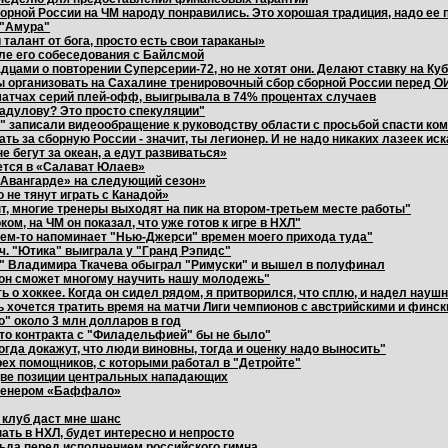
орной России на ЧМ народу понравились. Это хорошая традиция, надо ее
 "Амура"
талант от бога, просто есть свои тараканы»
е его собеседования с Байлсмой
дцами о повторении Суперсерии-72, но не хотят они. Делают ставку на Ку
ы организовать на Сахалине тренировочный сбор сборной России перед О
матчах серий плей-офф, выигрывала в 74% процентах случаев
Радулову? Это просто спекуляции"
" записали видеообращение к руководству области с просьбой спасти ко
ь за сборную России - значит, ты легионер. И не надо никаких лазеек иск
 бегут за океан, а едут развиваться»
ется в «Салават Юлаев»
«Авангарде» на следующий сезон»
 не тянут играть с Канадой»
т, многие тренеры выходят на пик на втором-третьем месте работы"
м, на ЧМ он показал, что уже готов к игре в НХЛ"
чем-то напоминает "Нью-Джерси" времен моего прихода туда"
ч. "Ютика" выиграла у "Гранд Рэпидс"
" Владимира Ткачева обыграл "Римуски" и вышел в полуфинал
 он сможет многому научить нашу молодежь"
ь о хоккее. Когда он сидел рядом, я притворился, что сплю, и надел науш
ь хочется тратить время на матчи Лиги чемпионов с австрийскими и финс
" около 3 млн долларов в год
 то контракта с "Филадельфией" бы не было"
гда докажут, что люди виновны, тогда и оценку надо выносить"
рех помощников, с которыми работал в "Детройте"
две позиции центральных нападающих
тренером «Баффало»
ь клуб даст мне шанс
ать в НХЛ, будет интересно и непросто
ьда перед исполнением российского гимна