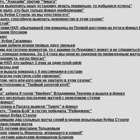
тч. "Анахайм" против "Чикаго"
ем выполнять нашу установку, играть правильно, то добьемся успеха"
е надо, это был только финал конференции"
ь Кубок Стэнли, но мы упустили его"
анду, способную выиграть чемпионство в этом сезоне"
тстой"
тории НХЛ, обыгравшей три команды из Первой шестерки на пути в финал 
ающим Олсоном
лью»
 Кубок Гагарина»
ции забили игроки первых двух звеньев
им достаточно моментов, то с какими-то Лундквист может и не справиться
ас хорошая команда. За 3-4 года мы одни из лидеров по проведенным мат
ндквиста, когда бросал"
и НХЛ, кто набрал 3 очка за один плей-офф
звезды дня
ли вышла команда с 4 россиянами в составе
всегда чувствую себя уверенно"
том, чего или кого нам не хватило в этом сезоне"
ступлению в "Тройной золотой клуб"
ли
а" забила 9 голов "Квебеку" Владимира Ткачева и вышла в финал
вел несколько последних матчей с переломом ступни
 финал"
иллорна и Палата вывели "Тампу" в финал
атч. "Тампа-Бэй" в гостях победила "Рейнджерс"
финал Кубка Стэнли
ушившим два седьмых матча серий в одном розыгрыше Кубка Стэнли
-трансляция матча
 22-летним вратарем Тодыковым
не увидеть Франзена, играющего в хоккей"
20-летним шведским форвардом Блидом