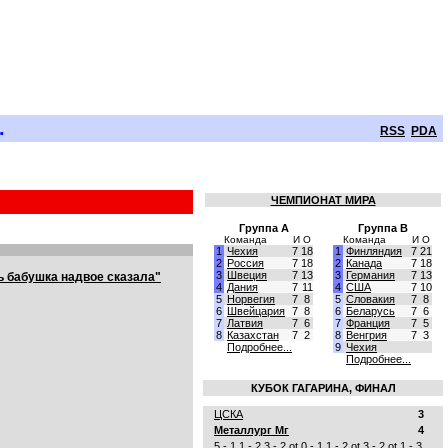
.
RSS
PDA
ЧЕМПИОНАТ МИРА
Группа A
Группа B
Команда
И
О
Команда
И
О
1
Чехия
7
18
1
Финляндия
7
21
2
Россия
7
18
2
Канада
7
18
3
Швеция
7
13
3
Германия
7
13
рь бабушка надвое сказала"
4
Дания
7
11
4
США
7
10
5
Норвегия
7
8
5
Словакия
7
8
6
Швейцария
7
8
6
Беларусь
7
6
7
Латвия
7
6
7
Франция
7
5
8
Казахстан
7
2
8
Венгрия
7
3
Подробнее...
9
Чехия
Подробнее...
КУБОК ГАГАРИНА, ФИНАЛ
ЦСКА
3
Металлург Мг
4
5 - 1
1 - 2
3 - 2 ot
0 - 1
1 - 2 ot
3 - 2 ot
1 - 3