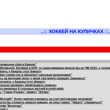
..:: ХОККЕЙ НА КУЛИЧКАХ ::.
проведем сбор в Европе"
едведев, Калинин в КХЛ, то гарантировано играли бы на ЧМ-2016, а тепе
взять у Канады этот финал»
соких скоростях и обладает сильным нападением"
сь на ведущие роли, у меня там много хороших знакомых"
ли взять у Канады этот финал»
еально начинает проигрывать хоккею»
кто проиграл 6 седьмых матчей в плей-офф
ч. "Гранд Рэпидс" примут "Ютику"
"Детройт" будет прогрессировать за счет внутренних резервов"
огло бы сломать немало команд, но опыт помог "Чикаго" справиться"
отив "Келоуны"
Барс»