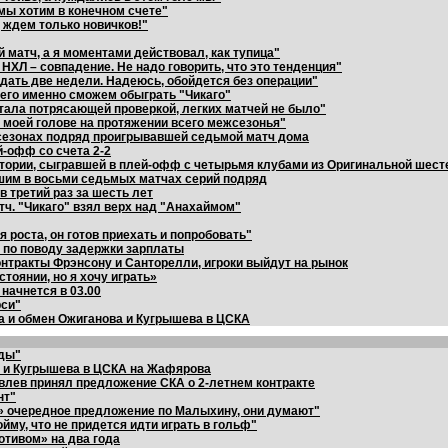
 мы хотим в конечном счете"
, ждем только новичков!"
 матч, а я моментами действовал, как тупица"
 НХЛ – совпадение. Не надо говорить, что это тенденция"
дать две недели. Надеюсь, обойдется без операции"
 чего именно сможем обыграть "Чикаго"
тала потрясающей проверкой, легких матчей не было"
 моей голове на протяжении всего межсезонья"
 сезонах подряд проигрывавшей седьмой матч дома
й-офф со счета 2-2
стории, сыгравшей в плей-офф с четырьмя клубами из Оригинальной шест
шим в восьми седьмых матчах серий подряд
в третий раз за шесть лет
тч. "Чикаго" взял верх над "Анахаймом"
 роста, он готов приехать и попробовать"
 по поводу задержки зарплаты
нтракты Фрэнсону и Санторелли, игроки выйдут на рынок
тоянии, но я хочу играть»
начнется в 03.00
рси"
 и обмен Ожиганова и Кугрышева в ЦСКА
ады"
а и Кугрышева в ЦСКА на Жафярова
влев принял предложение СКА о 2-летнем контракте
нт"
 очередное предложение по Малыхину, они думают"
йму, что не придется идти играть в гольф"
отивом» на два года