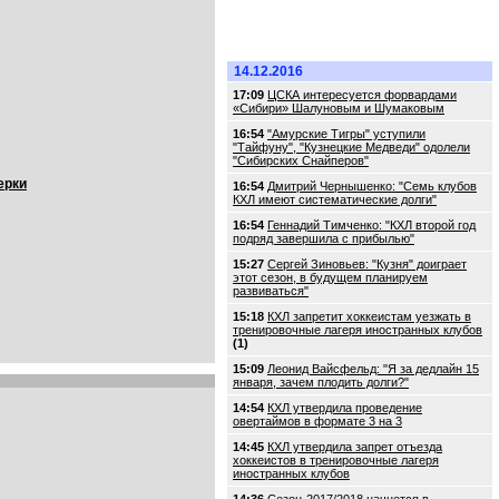
14.12.2016
17:09
ЦСКА интересуется форвардами
«Сибири» Шалуновым и Шумаковым
16:54
"Амурские Тигры" уступили
"Тайфуну", "Кузнецкие Медведи" одолели
"Сибирских Снайперов"
ерки
16:54
Дмитрий Чернышенко: "Семь клубов
КХЛ имеют систематические долги"
16:54
Геннадий Тимченко: "КХЛ второй год
подряд завершила с прибылью"
15:27
Сергей Зиновьев: "Кузня" доиграет
этот сезон, в будущем планируем
развиваться"
15:18
КХЛ запретит хоккеистам уезжать в
тренировочные лагеря иностранных клубов
(1)
15:09
Леонид Вайсфельд: "Я за дедлайн 15
января, зачем плодить долги?"
14:54
КХЛ утвердила проведение
овертаймов в формате 3 на 3
14:45
КХЛ утвердила запрет отъезда
хоккеистов в тренировочные лагеря
иностранных клубов