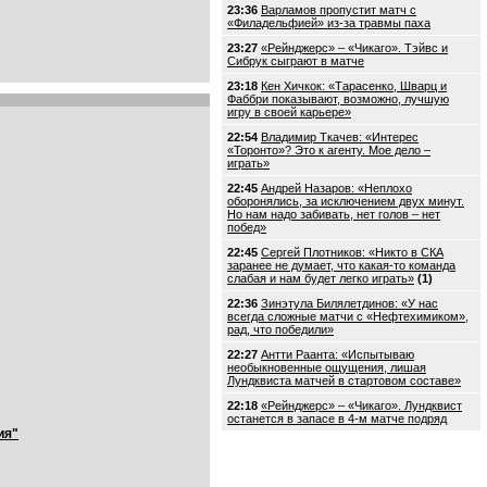
23:36
Варламов пропустит матч с
«Филадельфией» из-за травмы паха
23:27
«Рейнджерс» – «Чикаго». Тэйвс и
Сибрук сыграют в матче
23:18
Кен Хичкок: «Тарасенко, Шварц и
Фаббри показывают, возможно, лучшую
игру в своей карьере»
22:54
Владимир Ткачев: «Интерес
«Торонто»? Это к агенту. Мое дело –
играть»
22:45
Андрей Назаров: «Неплохо
оборонялись, за исключением двух минут.
Но нам надо забивать, нет голов – нет
побед»
22:45
Сергей Плотников: «Никто в СКА
заранее не думает, что какая-то команда
слабая и нам будет легко играть»
(1)
22:36
Зинэтула Билялетдинов: «У нас
всегда сложные матчи с «Нефтехимиком»,
рад, что победили»
22:27
Антти Раанта: «Испытываю
необыкновенные ощущения, лишая
Лундквиста матчей в стартовом составе»
22:18
«Рейнджерс» – «Чикаго». Лундквист
останется в запасе в 4-м матче подряд
ия"