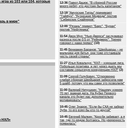
игра из 103 или 104, которые
12:36
Павел Дацюк: "В сборной России
много ребят, кто достоин быть капитаном"
12:18
"Амурские Тигры" принимают
"Тайфун", "Кузнецкие Медведи" против
"Сибирских Снайперов"
арь в мире"
12:00
"Рязань" примет "Барс", "Буран"
против "Нефтяника"
11:54
Джон Мур: "Нью-Джерси" заслуживал
разноса после 0:5 от "Рейнджерс". Тренер
говорил с нами прямо"
(10)
11:45
Вениамин Баранов: "Швейцарцы – не
мальчики для битья, они тоже отстаивали
честь своей страны"
11:27
Илья Ковальчук: "КХЛ – хорошая лига.
Побольше позитива, и лет через дцать мы
составим серьезную конкуренцию НХЛ"
(2)
11:09
Сергей Голубович: "Откровенно
слабая сборная Швейцария забросила нам
5 шайб, потому что мы сами это позволили"
11:00
Валерий Ничушкин: "Нашему хоккею
70 лет, важная дата. На Кубке Первого
канала это будет нас дополнительно
мотивировать"
10:45
Олег Знарок: "Если бы СКА не забрал
Зуба, то его взял бы кто-то другой"
10:45
Евгений Малкин: "Кросби забивает, а я
в НХЛ»
так, где-то рядом болтаюсь. Но уверенность
появилась"