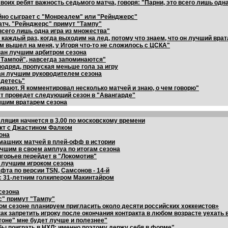
оих ребят важность седьмого матча, говоря: "Парни, это всего лишь одна 
йно сыграет с "Монреалем" или "Рейнджерс"
атч. "Рейнджерс" примут "Тампу"
всего лишь одна игра из множества"
каждый раз, когда выходим на лед, потому что знаем, что он лучший врат
м вышел на меня, у Игоря что-то не сложилось с ЦСКА"
нан лучшим арбитром сезона
 "Тампой", навсегда запоминаются"
одряд, пропуская меньше гола за игру
нан лучшим руководителем сезона
ждетесь"
ивают. Я комментировал несколько матчей и знаю, о чем говорю"
ист проведет следующий сезон в "Авангарде"
чшим вратарем сезона
ляция начнется в 3.00 по московскому времени
кт с Джастином Фалком
она
машних матчей в плей-офф в истории
чшим в своем амплуа по итогам сезона
игорьев перейдет в "Локомотив"
 лучшим игроком сезона
фта по версии TSN, Самсонов - 14-й
с 31-летним голкипером Макинтайром
сезона
с" примут "Тампу"
м сезоне планируем пригласить около десяти российских хоккеистов»
к запретить игроку после окончания контракта в любом возрасте уехать 
оне" мне будет лучше и полезнее"
бы поиграть в НХЛ: именно поэтому держу себя в форме"