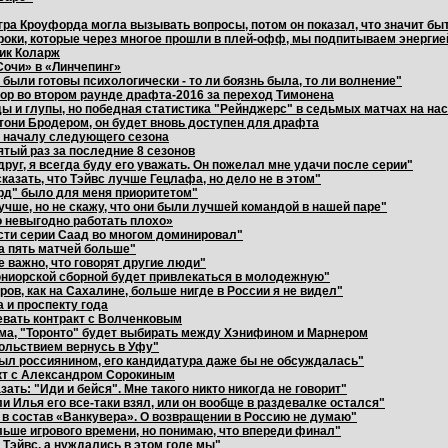
ра Кроуфорда могла вызывать вопросы, потом он показал, что значит бы
гроки, которые через многое прошли в плей-офф, мы подпитываем энергие
ик Коларж
Сочи» в «Линчепинг»
 были готовы психологически - то ли боязнь была, то ли волнение"
ор во втором раунде драфта-2016 за переход Тимонена
ы и глупы, но победная статистика "Рейнджерс" в седьмых матчах на нас
тони Бродером, он будет вновь доступен для драфта
к началу следующего сезона
ятый раз за последние 8 сезонов
друг, я всегда буду его уважать. Он пожелал мне удачи после серии"
казать, что Тэйвс лучше Гецлафа, но дело не в этом"
рд" было для меня приоритетом"
учше, но не скажу, что они были лучшей командой в нашей паре"
 невыгодно работать плохо»
сти серии Саад во многом доминировал"
а пять матчей больше"
е важно, что говорят другие люди"
 юниорской сборной будет привлекаться в молодежную"
ров, как на Сахалине, больше нигде в России я не видел"
 и проспекту года
левать контракт с Волченковым
ума, "Торонто" будет выбирать между Хэнифином и Марнером
ольствием вернусь в Уфу"
ыл россиянином, его кандидатура даже бы не обсуждалась"
кт с Александром Сорокиным
ть: "Иди и бейся". Мне такого никто никогда не говорит"
и Илья его все-таки взял, или он вообще в раздевалке остался"
ь в состав «Ванкувера». О возвращении в Россию не думаю"
льше игрового времени, но понимаю, что впереди финал"
Тэйвс, а нуждались в этом голе мы"