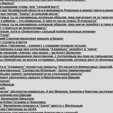
ю-Джерси"
хватывающие слова, чем "седьмой матч"
атора Челябинской области и в мемориале Ромазана в рамках предсезонно
играл против "Тампы" в седьмом матче"
оторых ты не оцениваешь должным образом, пока они играют не за твою к
к юбилею – это нормально. А просто так не нужно. Я отказался"
оторых ты не оцениваешь должным образом, пока они не перейдут в твою 
т стараться не переплачивать"
лохие, хотя в «Эдмонтоне» сильный подбор молодых игроков»
 "Сочи"
рий Соколов продолжит карьеру в Канаде
т сыграть в матче
обед, Григоренко – хоккеист с хорошим голевым чутьем»
липпенко и еще ряд сотрудников "Адмирала" перейдут в "Амур"
м тренером «Амура» уже решен – им будет Шепелев»
о квалификационное предложение, с Антроповым мы пока не связывалис
 сборной нас не всегда устраивает. Заявления, которые идут от федерац
те в "Адмирале" полностью закрыты. Что касается финансовых гарантий,
, предложенные "Салаватом Юлаевым", более приемлемыми"
объеме закроет задолженности на следующей неделе"
может продолжить карьеру в Финляндии или Швеции
сталью"
адейкиным
лью»
арсом" абсолютно нормально. А вот Морозов, Зарипов и Никулин заслужи
инляндии или Швеции
 с Джорданом Шмалцем
и Кубок Гагарина в Череповец
а" Филиппенко перешел в "Амур" вместе с Могильным
оря Григоренко из ЦСКА
 неделю для предоставления финансовых гарантий