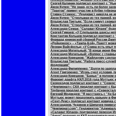
Сергей Калинин подписал контракт с "Нь
Джон Купер: "Не знаю, есть ли более за
"Трактор" примет участие в Кубке губерн
Стивен Стэмкос: "Лундквист никогда не 
Джон Купер: "Строльман из тех парней, к
Владислав Третьяк: "Если снимут сериал 
Джон Купер: "Строльман из тех парней, к
Александр Семак: "Салават Юлаев" буде
Сергей Гимаев: «У Слепышева шансы неп
Константин Кольцов подписал контракт с
Форвард юниорской сборной России Дмит
«Рейнджерс» – «Тампа-Бэй». Пакетт може
Леонид Вайсфельд: «У Соина есть опыт п
Александр Могильный: "В конце июня Фи
Александр Могильный: «Вопрос с главны
Александр Корешков: "Жайлауову сделан
Владислав Третьяк: "Работа пресс-службы
федерации"
Александр Филиппенко: "Долги по зарпла
Агент Григоренко: "Игорь счел условия
Александр Корешков: "Барыс" в полном 
Фаворит драфта НХЛ 2016 года Мэттьюс 
Скороходов подписал контракт с "Север
«Чемпионат»: СКА продлил контракт с К
Трубачев продлил контракт с «Северста
Евгений Медведев: "Я расстаюсь с "Ак Б
Мэттьюс может продолжить карьеру в Ф
«Сент-Луис» подписал контракт новичка
Александров, Чудинов и Шипачев привезл
"Чемпионат.com": Гендиректор "Адмирал
«Салават Юлаев» подтвердил переход Иг
"Амур" получил от КХЛ дололнительную