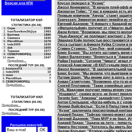
Версия для КПК
Коусал перешел в "Кузню"
Джоэл Кенневилл: "В начале плей-офф иг
Джонатан Тэйвс: "У нас в команде есть и
Первым новичком "Амура" станет защитн
Expressen: Эммертон может перейти из «
ТОТАЛИЗАТОР КХЛ
Евгений Дадонов: "К финалу с Канадой не
СТАТИСТИКА (06.08)
«Филадельфия» получит от «Чикаго» выб
1.
Серж
2595
2.
IvanTsvetkov26@ya
1983
Джон Купер: "Возможно, мы просто молод
3.
Балтика
1880
"Нью-Джерси" не подпишет контракт с Эн
4.
Свияжск
1830
Эвандер Кэйн полностью восстановится 
5.
Pterofillum
1678
Госса сыграет в финале Кубка Стэнли в п
6.
lode2005
1630
7.
duk
1605
Стивен Стэмкос: "Сен-Луи - мой хороший 
8.
Таракан
1577
Брюс Будро: "Вы хотите заставить меня с
9.
СЕВЕРОМОРЕЦ
1552
Павел Валентенко: "Вернуться в "Аванга
10.
mom
1547
Подробнее...
Райан Гецлаф: "Сегодня "Чикаго" играл л
Алексей Анисимов: «В КХЛ судьям просто
ПОСЛЕДНИЙ ТУР (06.08)
1.
kostared74
10
Джоэл Кенневилл: "В заключительной ча
2.
lode2005
10
Брюс Будро: "Мы верили, что выиграем н
3.
mom
7
Патрик Шарп: "Мы верим друг в друга, и н
4.
Pterofillum
7
Анвар Гатиятулин: "Возможно, кто-то из
5.
СЕВЕРОМОРЕЦ
5
Подробнее...
Сергей Плотников: "Таких хоккейных цент
CHL. Макдэвид получил призы игроку года
"Нэшвилл", скорее всего, не будет прод
ТОТАЛИЗАТОР НХЛ
Toronto Sun: "Аризона" задрафтует Стро
СТАТИСТИКА (06.08)
Антон Слепышев: «Когда-нибудь я с удов
Подробнее...
Леонид Вайсфельд: "Если б Пильстрем б
ПОСЛЕДНИЙ ТУР (06.08)
"Кузня" заключила просмотровый контра
Подробнее...
Андрей Педан: "Тафгаю тренер может сказа
Евгений Дадонов: "Приз MVP я не брал. Ил
Андрей Педан: "Задача на лето – попаст
Рассылка новостей:
Никита Нестеров: "Хотелось бы иметь бо
Эндрю Кольяно: "Вторую шайбу забросил 