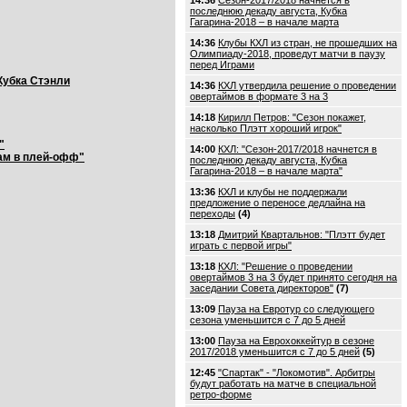
14:36
Сезон-2017/2018 начнется в
последнюю декаду августа, Кубка
Гагарина-2018 – в начале марта
14:36
Клубы КХЛ из стран, не прошедших на
Олимпиаду-2018, проведут матчи в паузу
перед Играми
Кубка Стэнли
14:36
КХЛ утвердила решение о проведении
овертаймов в формате 3 на 3
14:18
Кирилл Петров: "Сезон покажет,
насколько Плэтт хороший игрок"
"
14:00
КХЛ: "Сезон-2017/2018 начнется в
чам в плей-офф"
последнюю декаду августа, Кубка
Гагарина-2018 – в начале марта"
13:36
КХЛ и клубы не поддержали
предложение о переносе дедлайна на
переходы
(4)
13:18
Дмитрий Квартальнов: "Плэтт будет
играть с первой игры"
13:18
КХЛ: "Решение о проведении
овертаймов 3 на 3 будет принято сегодня на
заседании Совета директоров"
(7)
13:09
Пауза на Евротур со следующего
сезона уменьшится с 7 до 5 дней
13:00
Пауза на Еврохоккейтур в сезоне
2017/2018 уменьшится с 7 до 5 дней
(5)
12:45
"Спартак" - "Локомотив". Арбитры
будут работать на матче в специальной
ретро-форме