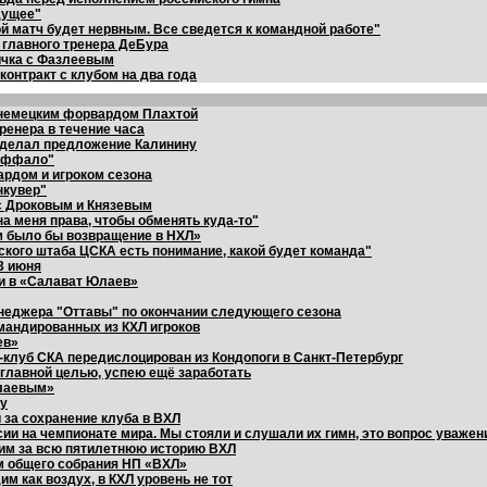
дущее"
й матч будет нервным. Все сведется к командной работе"
 главного тренера ДеБура
ичка с Фазлеевым
онтракт с клубом на два года
с немецким форвардом Плахтой
тренера в течение часа
сделал предложение Калинину
Баффало"
ардом и игроком сезона
нкувер"
с Дроковым и Князевым
а меня права, чтобы обменять куда-то"
м было бы возвращение в НХЛ»
ского штаба ЦСКА есть понимание, какой будет команда"
3 июня
и в «Салават Юлаев»
неджера "Оттавы" по окончании следующего сезона
омандированных из КХЛ игроков
ев»
-клуб СКА передислоцирован из Кондопоги в Санкт-Петербург
 главной целью, успею ещё заработать
Юлаевым»
ру
за сохранение клуба в ВХЛ
и на чемпионате мира. Мы стояли и слушали их гимн, это вопрос уважен
им за всю пятилетнюю историю ВХЛ
м общего собрания НП «ВХЛ»
м как воздух, в КХЛ уровень не тот