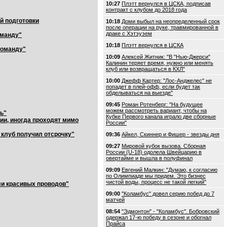
10:27
Плэтт вернулся в ЦСКА, подписав
контракт с клубом до 2018 года
й подготовки
10:18
Доми выбыл на неопределенный срок
после операции на руке, травмированной в
драке с Хэтэуэем
оманду"
10:18
Плэтт вернулся в ЦСКА
команду"
10:09
Алексей Житник: "В "Нью-Джерси"
Калинин теряет время, нужно или менять
клуб или возвращаться в КХЛ"
10:00
Джефф Картер: "Лос-Анджелес" не
попадет в плей-офф, если будет так
обделываться на выезде"
09:45
Роман Ротенберг: "На будущее
можем рассмотреть вариант, чтобы на
ь"
Кубке Первого канала играло две сборные
ии, иногда проходят мимо
России"
 клуб получил отсрочку"
09:36
Айкел, Скиннер и Фишер - звезды дня
09:27
Мировой кубок вызова. Сборная
России (U-18) одолела Швейцарию в
овертайме и вышла в полуфинал
09:09
Евгений Малкин: "Думаю, к согласию
по Олимпиаде мы придем. Это бизнес
чистой воды, процесс не такой легкий"
ли красивых проводов"
09:00
"Коламбус" довел серию побед до 7
матчей
08:54
"Эдмонтон" - "Коламбус". Бобровский
одержал 17-ю победу в сезоне и обогнал
Прайса