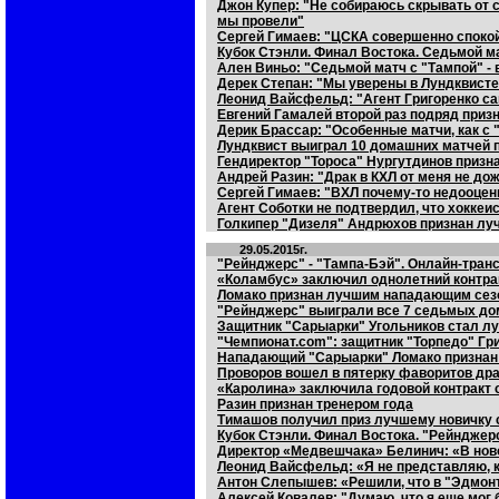
Джон Купер: "Не собираюсь скрывать от св
мы провели"
Сергей Гимаев: "ЦСКА совершенно споко
Кубок Стэнли. Финал Востока. Седьмой м
Ален Виньо: "Седьмой матч с "Тампой" - 
Дерек Степан: "Мы уверены в Лундквисте 
Леонид Вайсфельд: "Агент Григоренко са
Евгений Гамалей второй раз подряд приз
Дерик Брассар: "Особенные матчи, как с
Лундквист выиграл 10 домашних матчей п
Гендиректор "Тороса" Нургутдинов приз
Андрей Разин: "Драк в КХЛ от меня не до
Сергей Гимаев: "ВХЛ почему-то недооцен
Агент Соботки не подтвердил, что хокке
Голкипер "Дизеля" Андрюхов признан лу
29.05.2015г.
"Рейнджерс" - "Тампа-Бэй". Онлайн-транс
«Коламбус» заключил однолетний контра
Ломако признан лучшим нападающим сез
"Рейнджерс" выиграли все 7 седьмых до
Защитник "Сарыарки" Угольников стал лу
"Чемпионат.com": защитник "Торпедо" Гр
Нападающий "Сарыарки" Ломако признан
Проворов вошел в пятерку фаворитов дра
«Каролина» заключила годовой контракт 
Разин признан тренером года
Тимашов получил приз лучшему новичку 
Кубок Стэнли. Финал Востока. "Рейнджер
Директор «Медвешчака» Белинич: «В ново
Леонид Вайсфельд: «Я не представляю, ка
Антон Слепышев: «Решили, что в "Эдмонт
Алексей Ковалев: "Думаю, что я еще мог 