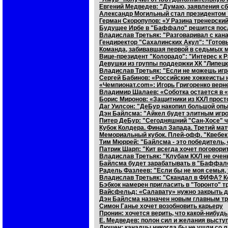
Евгений Медведев: "Думаю, заявления сб
Александр Могильный стал президентом
Герман Скоропупов: «У Разина тренерский 
Будущее Ирбе в "Баффало" решится посл
Владислав Третьяк: "Разговаривал с кана
Гендиректор "Сахалинских Акул": "Готов
Команда, забивавшая первой в седьмых 
Вице-президент "Колорадо": "Интерес к 
Девушки из группы поддержки ХК "Липецк
Владислав Третьяк: "Если не можешь играт
Сергей Бабинов: «Российские хоккеисты не
«Чемпионат.com»: Игорь Григоренко верн
Владимир Шалаев: «Соботка остается в 
Борис Миронов: «Защитники из КХЛ просто
Даг Уилсон: "ДеБур накопил большой опы
Дэн Байлсма: "Айкел будет элитным игроко
Питер ДеБур: "Сегодняшний "Сан-Хосе" 
Кубок Колдера. Финал Запада. Третий мат
Мемориальный кубок. Плей-офф. "Квебек
Тим Мюррей: "Байлсма - это победитель,
Патрик Шарп: "Кит всегда хочет поговорит
Владислав Третьяк: "Клубам КХЛ не очен
Байлсма будет зарабатывать в "Баффало
Радель Фазлеев: "Если бы не моя семья,
Владислав Третьяк: "Скандал в ФИФА? Ко
Бэбкок намерен пригласить в "Торонто" т
Вайсфельд: «Салавату» нужно закрыть 
Дэн Байлсма назначен новым главным 
Симон Ганье хочет возобновить карьеру
Пронин: хочется верить, что какой-нибуд
Е. Медведев: полон сил и желания выступ
Дюшен: канадцы никогда бы не ушли со л