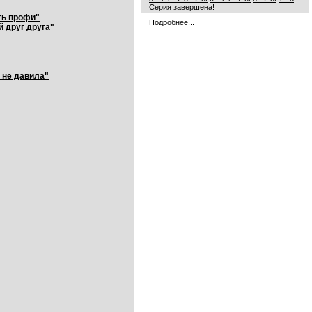
Серия завершена!
ть профи"
Подробнее...
й друг друга"
 не давила"