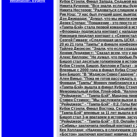
Webmaster: Evgeny
Кубок Стэнли. Финал Запада. Седьмой ма
Никита Кучеров: "Все знали, если мы буд
Никита Нестеров: "Радоваться слишком н
Рик Нэш: "У нас был лучший шанс выиграт
Дэн Джирарди: "Думал, что мы имели ком
Дерек Степан: "Поражение - это просто о
«Тампа-Бэй» стала первой командой в ис
«Флорида» подписала контракт с напад
Никонцев продлил контракт с «Северста
Сергей Гимаев: «Следующая цель ЦСКА –
20 из 21 гола "Тампы" в финале конферен
Тайлер Джонсон: "Знали, что если создад
Хенрик Лундквист: "Сказал всем, что у н
Алекс Киллорн: "Не думал, что пробью Лу
Бишоп стал десятым голкипером в истори
Кубок Стэнли. Бишоп, Киллорн и Палат - 
Впервые с 2000 года в финал Кубка Стэн
Бен Бишоп: "В "Мэдисон Сквер Гардене" 
Ален Виньо: "Пока не готов рассуждать о 
Форвард "Тампы" Морроу приблизился к в
«Тампа-Бэй» вышла в финал Кубка Стэн
Мемориальный кубок. Плей-офф. "Келоун
"Рейнджерс" - "Тампа-Бэй". Макдона про
Стивен Стэмкос: "Мы заслужили выход в
"Рейнджерс" - "Тампа-Бэй" - 0:2. Голы К
Кубок Стэнли. Финал Востока. Седьмой м
"Тампа-Бэй" впервые за 11 лет вышла в 
Бишоп стал 3-м вратарем в истории, зас
"Рейнджерс" - "Тампа-Бэй" - 0:0. Онлайн
«Сибирь» заключила пробный контракт с
Кен Холланд: «Надеюсь в следующем сезо
«Бостон» заключил контракт новичка с 