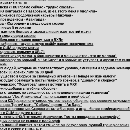
ачнется в 16.30
вски к НХЛ прямо сейчас - трудно сказать»
я контракта с Назаровым, из-за этого меня и уволили»
 вариантов продолжения карьеры Николая»
с президентом «Авангарда»
ь за «Юргорден» в следующем сезоне
 и еще 5 игроками
 намного больше атаковать и выиграет третий матч»
 в следующем сезоне
 большое желание вернуться в ВХЛ»
 забросить такую важную шайбу нашим конкурентам»
 с США и другие матчи
одолжить карьеру в ХВ-71
шает исход матча, а большинство и меньшинство - это не мелочи"
иков брала борьбой, а "Ак Барс" и в борьбе не уступает, и игроки там вы
очи»
ых людей, которые не соответствуют уровню, амбициям и задачам команд
сех 30 аренах лиги за 30 дней
ущество в борьбе за свободных агентов - в Неваде низкие налоги"
ок будет совмещать посты главного тренера в "Динамо" и сборной"
чешского "Хомутова" может вступить в МХЛ
ужно добавить глубины обороне»
 за старание, но сегодня остался недоволен нашими усилиями"
 шансы "Лос-Анджелеса" на попадание в плей-офф"
вом КХЛ редко получалось человеческое общение, все решения спускали
нции. Третий матч. "Сибирь" примет "Ак Барс"
почти полностью. Скорости стали быстрее, а игра - более комбинационной
т с США и другие матчи
 - ехать в НХЛ готовыми физически. Там ты попадаешь в мясорубку"
едних сезона не вышла в плей-офф
А полный контакт, в этом смысле он, безусловно, лучший тренер сезона»
дит в серии с ЦСКА 4-3"