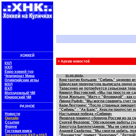
ХОККЕЙ
> Архив новостей
КХЛ
НХЛ
Евро хоккей тур
Чемпионат Мира
31.03.2015г.
Константин Кольцов: "Сибирь" здорово и
Олимпийские игры
Шведская прокуратура выписала ордер на
МХЛ
Тарасенко не потребуется серьезная тер
ВХЛ
Кирилл Фастовский: «Мы так просто не с
Молодежный ЧМ
Клод Жюльен: "Матч с "Флоридой" - как 
Юниорский ЧМ
Линди Рафф: "Мы могли сравнять счет та
Кари Лехтонен: "После странных рикошет
РАЗНОЕ
"Сибирь" - "Ак Барс". Херсли пропустит 
Новости
Настырная победа «Сибири»
Онлайн
Яковлев покинул сборную России из-за с
Ссылки
Сергей Федоров: "Обсуждение работы су
Форум
Зинэтула Билялетдинов: "Мы не смогли з
Гостевая книга
Андрей Скабелка: "Мы смогли забить, по
Тотализатор КХЛ и НХЛ
"Вашингтон" примет "Каролину", "Детройт