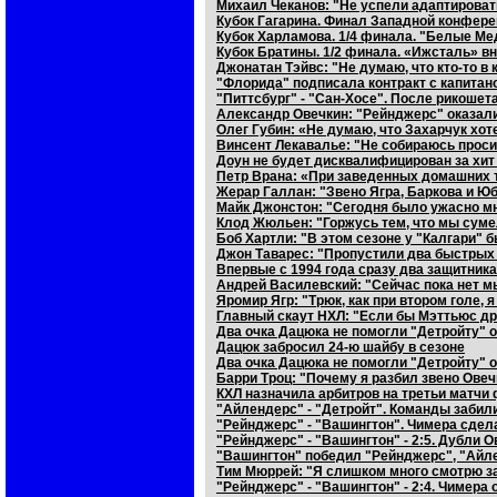
Михаил Чеканов: "Не успели адаптирова
Кубок Гагарина. Финал Западной конфере
Кубок Харламова. 1/4 финала. "Белые Мед
Кубок Братины. 1/2 финала. «Ижсталь» в
Джонатан Тэйвс: "Не думаю, что кто-то в
"Флорида" подписала контракт с капита
"Питтсбург" - "Сан-Хосе". После рикоше
Александр Овечкин: "Рейнджерс" оказал
Олег Губин: «Не думаю, что Захарчук хот
Винсент Лекавалье: "Не собираюсь проси
Доун не будет дисквалифицирован за хит
Петр Врана: «При заведенных домашних 
Жерар Галлан: "Звено Ягра, Баркова и Ю
Майк Джонстон: "Сегодня было ужасно м
Клод Жюльен: "Горжусь тем, что мы сумел
Боб Хартли: "В этом сезоне у "Калгари" б
Джон Таварес: "Пропустили два быстрых г
Впервые с 1994 года сразу два защитника
Андрей Василевский: "Сейчас пока нет м
Яромир Ягр: "Трюк, как при втором голе, 
Главный скаут НХЛ: "Если бы Мэттьюс др
Два очка Дацюка не помогли "Детройту" 
Дацюк забросил 24-ю шайбу в сезоне
Два очка Дацюка не помогли "Детройту" 
Барри Троц: "Почему я разбил звено Ове
КХЛ назначила арбитров на третьи матчи
"Айлендерс" - "Детройт". Команды забили
"Рейнджерс" - "Вашингтон". Чимера сдел
"Рейнджерс" - "Вашингтон" - 2:5. Дубли 
"Вашингтон" победил "Рейнджерс", "Айле
Тим Мюррей: "Я слишком много смотрю з
"Рейнджерс" - "Вашингтон" - 2:4. Чимер