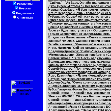
"Сибирь" - "Ак Барс. Онлайн-трансляция н
Результаты
Джон Купер: «Готовы ли Нестеров и Витко
Новости
Нурлан Оразбаев: «Я был против продлени
Агент Жердева: «Сочи» - только один из
Подписаться
Губернатор Омской области встретился 
Отписаться
Expressen: Торесен планирует выступат
«Трактор» продлил контракты с Чистовым
Леонид Канарейкин: «Сибирь» дома будет
Торесен будет выступать за «Юргорден»
Герман Скоропупов: «У «Кристалла» есть
Владислав Наместников: «Очень приятно
Женский ЧМ-2015. Сборная России играет
Тернберг покинет "Локомотив" и может пр
Игорь Никитин: "Сейчас каждая мелочь ре
Владимир Крикунов: "Сибирь" всех соперн
«Чемпионат.com»: Жердев перейдет в «С
Сергей Гимаев: "В СКА есть ряд случайн
Болельщик планирует посетить матчи на в
Уильям Фоли: У "Лас-Вегаса" будет преим
Сергей Федотов: "Почти уверен, что Знар
"Советский спорт": Молодежная команда 
Ярмо Кекяляйнен: «Летом «Коламбусу» н
Патрик Руа: "Весь сезон хвалил команду
Джонни Одуйя: "Очень хотелось снизить
Андрей Сафронов: «С прежним руководст
Кубок Гагарина. Финал Восточной конфере
Сергей Пряхин: "Хоккей в НХЛ изменился 
Женский ЧМ-2015. Сборная России сыграе
Сергей Пряхин: "Главный совет молодежи
«Филадельфия» во второй раз за 3 посл
Александр Бойков: «У Квартальнова с ЦСК
Александр Кержаков: "Верю, что СКА побе