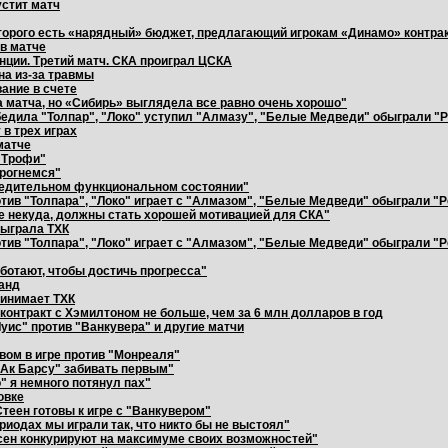
устит матч
оторого есть «нарядный» бюджет, предлагающий игрокам «Динамо» контра
 в матче
нции. Третий матч. СКА проиграл ЦСКА
на из-за травмы
вание в счете
а матча, но «Сибирь» выглядела все равно очень хорошо"
обедила "Толпар", "Локо" уступил "Алмазу", "Белые Медведи" обыграли "
в трех играх
матче
 Трофи"
прогнемся"
убедительном функциональном состоянии"
отив "Толпара", "Локо" играет с "Алмазом", "Белые Медведи" обыграли "Р
же некуда, должны стать хорошей мотивацией для СКА"
быграла ТХК
отив "Толпара", "Локо" играет с "Алмазом", "Белые Медведи" обыграли "Р
ботают, чтобы достичь прогресса"
манд
ринимает ТХК
контракт с Хэмилтоном не больше, чем за 6 млн долларов в год
уис" против "Ванкувера" и другие матчи
вом в игре против "Монреаля"
"Ак Барсу" забивать первым"
" я немного потянул пах"
овке
Стеен готовы к игре с "Ванкувером"
риодах мы играли так, что никто бы не выстоял"
рсен конкурируют на максимуме своих возможностей"