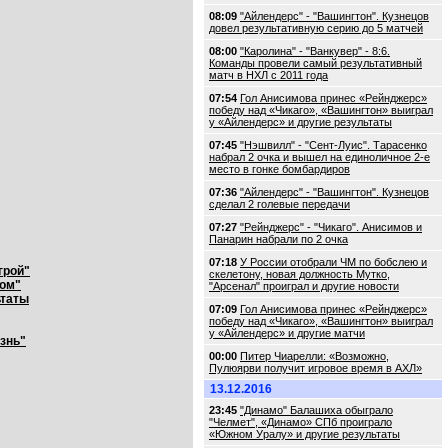
08:09
"Айлендерс" - "Вашингтон". Кузнецов
довел результативную серию до 5 матчей
08:00
"Каролина" - "Ванкувер" - 8:6.
Команды провели самый результативный
матч в НХЛ с 2011 года
07:54
Гол Анисимова принес «Рейнджерс»
победу над «Чикаго», «Вашингтон» выиграл
у «Айлендерс» и другие результаты
07:45
"Нэшвилл" - "Сент-Луис". Тарасенко
набрал 2 очка и вышел на единоличное 2-е
место в гонке бомбардиров
07:36
"Айлендерс" - "Вашингтон". Кузнецов
сделал 2 голевые передачи
07:27
"Рейнджерс" - "Чикаго". Анисимов и
Панарин набрали по 2 очка
07:18
У России отобрали ЧМ по бобслею и
грой"
скелетону, новая должность Мутко,
лом"
"Арсенал" проиграл и другие новости
ьтаты
07:09
Гол Анисимова принес «Рейнджерс»
победу над «Чикаго», «Вашингтон» выиграл
у «Айлендерс» и другие матчи
знь"
00:00
Питер Чиарелли: «Возможно,
Пулюярви получит игровое время в АХЛ»
13.12.2016
23:45
"Динамо" Балашиха обыграло
"Челмет", «Динамо» СПб проиграло
«Южном Уралу» и другие результаты