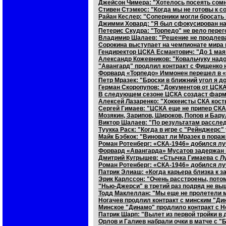
Джейсон Чимера: "Хотелось посеять сом
Стивен Стэмкос: "Когда мы не готовы к с
Райан Кеслер: "Соперники могли бросать 
Джимми Ховард: "Я был сфокусирован на
Петерис Скудра: "Торпедо" не вело пере
Владимир Шалаев: "Решение не продлева
Сорокина выступает на чемпионате мира
Гендиректор ЦСКА Есмантович: "До 1 ма
Александр Кожевников: "Ковальчуку надо
"Авангард" продлил контракт с Фищенко н
Форвард «Торпедо» Иммонен перешел в 
Петр Мразек: "Броски в ближний угол я д
Герман Скоропупов: "Документов от ЦСКА
В следующем сезоне ЦСКА создаст фарм
Алексей Лазаренко: "Хоккеисты СКА кость
Сергей Гимаев: "ЦСКА еще не припер СКА 
Мозякин, Зарипов, Широков, Попов и Бар
Виктор Шалаев: "По результатам расслед
Туукка Раск: "Когда в игре с "Рейнджерс
Майк Бэбкок: "Виноват ли Мразек в пора
Роман Ротенберг: «СКА-1946» добился лу
Форвард «Авангарда» Мусатов задержан 
Дмитрий Кугрышев: «Стычка Гимаева с Л
Роман Ротенберг: «СКА-1946» добился лу
Патрик Элиаш: «Когда карьера близка к 
Эрик Карлссон: "Очень расстроены, потом
"Нью-Джерси" в третий раз подряд не в
Тодд Маклеллан: "Мы еще не пролетели ми
Ногачев продлил контракт с минским "Дин
Минское "Динамо" продлило контракт с Н
Патрик Шарп: "Вылет из первой тройки в
Орлов и Галиев набрали очки в матче с 