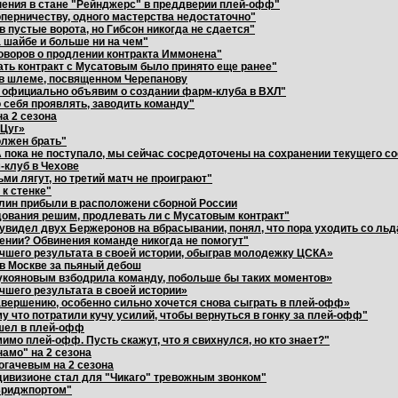
нения в стане "Рейнджерс" в преддверии плей-офф"
оперничеству, одного мастерства недостаточно"
в пустые ворота, но Гибсон никогда не сдается"
 шайбе и больше ни на чем"
говоров о продлении контракта Иммонена"
ть контракт с Мусатовым было принято еще ранее"
 в шлеме, посвященном Черепанову
я официально объявим о создании фарм-клуба в ВХЛ"
 себя проявлять, заводить команду"
а 2 сезона
«Цуг»
олжен брать"
 пока не поступало, мы сейчас сосредоточены на сохранении текущего с
-клуб в Чехове
ми лягут, но третий матч не проиграют"
к стенке"
улин прибыли в расположени сборной России
ования решим, продлевать ли с Мусатовым контракт"
" увидел двух Бержеронов на вбрасывании, понял, что пора уходить со льд
жении? Обвинения команде никогда не помогут"
чшего результата в своей истории, обыграв молодежку ЦСКА»
в Москве за пьяный дебош
укояновым взбодрила команду, побольше бы таких моментов»
чшего результата в своей истории»
завершению, особенно сильно хочется снова сыграть в плей-офф»
у что потратили кучу усилий, чтобы вернуться в гонку за плей-офф"
ышел в плей-офф
мо плей-офф. Пусть скажут, что я свихнулся, но кто знает?"
амо" на 2 сезона
огачевым на 2 сезона
 дивизионе стал для "Чикаго" тревожным звонком"
"Бриджпортом"