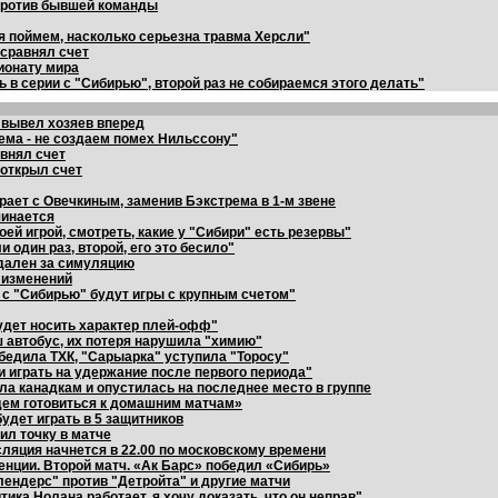
 против бывшей команды
 поймем, насколько серьезна травма Херсли"
 сравнял счет
ионату мира
 в серии с "Сибирью", второй раз не собираемся этого делать"
р вывел хозяев вперед
ема - не создаем помех Нильссону"
авнял счет
 открыл счет
рает с Овечкиным, заменив Бэкстрема в 1-м звене
чинается
ей игрой, смотреть, какие у "Сибири" есть резервы"
 один раз, второй, его это бесило"
удален за симуляцию
 изменений
 с "Сибирью" будут игры с крупным счетом"
удет носить характер плей-офф"
ш автобус, их потеря нарушила "химию"
обедила ТХК, "Сарыарка" уступила "Торосу"
 играть на удержание после первого периода"
ла канадкам и опустилась на последнее место в группе
дем готовиться к домашним матчам»
будет играть в 5 защитников
вил точку в матче
сляция начнется в 22.00 по московскому времени
енции. Второй матч. «Ак Барс» победил «Сибирь»
лендерс" против "Детройта" и другие матчи
ика Нолана работает, я хочу доказать, что он неправ"