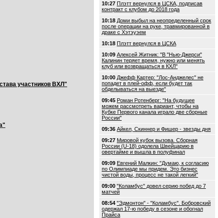
10:27
Плэтт вернулся в ЦСКА, подписав
контракт с клубом до 2018 года
10:18
Доми выбыл на неопределенный срок
после операции на руке, травмированной в
драке с Хэтэуэем
10:18
Плэтт вернулся в ЦСКА
10:09
Алексей Житник: "В "Нью-Джерси"
Калинин теряет время, нужно или менять
клуб или возвращаться в КХЛ"
10:00
Джефф Картер: "Лос-Анджелес" не
попадет в плей-офф, если будет так
остава участников ВХЛ"
обделываться на выезде"
09:45
Роман Ротенберг: "На будущее
можем рассмотреть вариант, чтобы на
Кубке Первого канала играло две сборные
России"
а"
09:36
Айкел, Скиннер и Фишер - звезды дня
09:27
Мировой кубок вызова. Сборная
России (U-18) одолела Швейцарию в
овертайме и вышла в полуфинал
09:09
Евгений Малкин: "Думаю, к согласию
по Олимпиаде мы придем. Это бизнес
чистой воды, процесс не такой легкий"
09:00
"Коламбус" довел серию побед до 7
матчей
08:54
"Эдмонтон" - "Коламбус". Бобровский
одержал 17-ю победу в сезоне и обогнал
Прайса