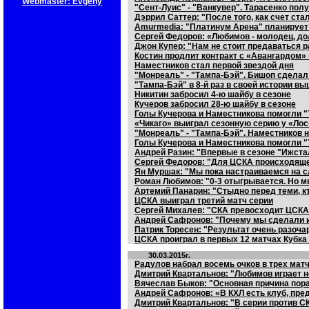
Webmaster: Evgeny
"Сент-Луис" - "Ванкувер". Тарасенко по
Дэррил Саттер: "После того, как счет ста
Amurmedia: "Платинум Арена" планирует
Сергей Федоров: «Любимов - молодец, до
Джон Купер: "Нам не стоит предаваться
Костин продлит контракт с «Авангардом» 
Наместников стал первой звездой дня
"Монреаль" - "Тампа-Бэй". Бишоп сделал
"Тампа-Бэй" в 8-й раз в своей истории в
Никитин забросил 4-ю шайбу в сезоне
Кучеров забросил 28-ю шайбу в сезоне
Голы Кучерова и Наместникова помогли "
«Чикаго» выиграл сезонную серию у «Ло
"Монреаль" - "Тампа-Бэй". Наместников н
Голы Кучерова и Наместникова помогли "
Андрей Разин: "Впервые в сезоне "Ижст
Сергей Федоров: "Для ЦСКА происходящее
Ян Муршак: "Мы пока настраиваемся на с
Роман Любимов: "0-3 отыгрывается. Но м
Артемий Панарин: "Стыдно перед теми, кт
ЦСКА выиграл третий матч серии
Сергей Михалев: "СКА превосходит ЦСКА,
Андрей Сафронов: "Почему мы сделали из
Патрик Торесен: "Результат очень разоч
ЦСКА проиграл в первых 12 матчах Кубка
30.03.2015г.
Радулов набрал восемь очков в трех мат
Дмитрий Квартальнов: "Любимов играет н
Вячеслав Быков: "Основная причина пора
Андрей Сафронов: «В КХЛ есть клуб, пре
Дмитрий Квартальнов: "В серии против С