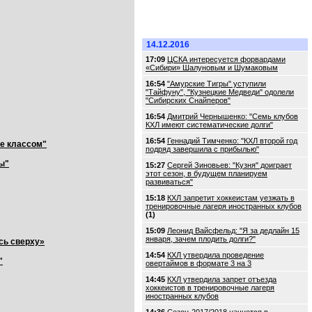
14.12.2016
17:09
ЦСКА интересуется форвардами
«Сибири» Шалуновым и Шумаковым
16:54
"Амурские Тигры" уступили
"Тайфуну", "Кузнецкие Медведи" одолели
"Сибирских Снайперов"
16:54
Дмитрий Чернышенко: "Семь клубов
КХЛ имеют систематические долги"
16:54
Геннадий Тимченко: "КХЛ второй год
ше классом"
подряд завершила с прибылью"
ы"
15:27
Сергей Зиновьев: "Кузня" доиграет
этот сезон, в будущем планируем
развиваться"
15:18
КХЛ запретит хоккеистам уезжать в
тренировочные лагеря иностранных клубов
(1)
15:09
Леонид Вайсфельд: "Я за дедлайн 15
января, зачем плодить долги?"
сь сверху»
14:54
КХЛ утвердила проведение
"
овертаймов в формате 3 на 3
14:45
КХЛ утвердила запрет отъезда
хоккеистов в тренировочные лагеря
иностранных клубов