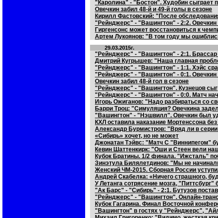
"Каролина" - "Бостон". Худобин сыграет
Овечкин забил 48-й и 49-й голы в сезоне
Кирилл Фастовский: "После обследования
"Рейнджерс" - "Вашингтон" - 2:2. Овечкин
Гиргенсонс может восстановиться к чемп
Артем Лукоянов: "В том году мы ошиблись
29.03.2015г.
"Рейнджерс" - "Вашингтон" - 2:1. Брасса
Дмитрий Кугрышев: "Наша главная пробл
"Рейнджерс" - "Вашингтон" - 1:1. Хэйс ср
"Рейнджерс" - "Вашингтон" - 0:1. Овечкин
Овечкин забил 48-й гол в сезоне
"Рейнджерс" - "Вашингтон". Кузнецов сыг
"Рейнджерс" - "Вашингтон" - 0:0. Матч на
Игорь Ожиганов: "Надо разбираться со сво
Барри Троц: "Симуляция? Овечкина задели
"Вашингтон" - "Нэшвилл". Овечкин был 
КХЛ оставила наказание Мортенссона без
Александр Бурмистров: "Вряд ли в серии
«Сибирь» хочет, но не может
Джонатан Тэйвс: "Матч С "Виннипегом" б
Кевин Шаттенкирк: "Оши и Стеен вели на
Кубок Братины. 1/2 финала. "Ижсталь" п
Зинэтула Билялетдинов: "Мы не начинали
Женский ЧМ-2015. Сборная России уступи
Андрей Скабелка: «Ничего страшного, бу
У Летанга сотрясение мозга, "Питтсбург" 
"Ак Барс" - "Сибирь" - 2:1. Бутузов поста
"Рейнджерс" - "Вашингтон". Онлайн-тран
Кубок Гагарина. Финал Восточной конфер
"Вашингтон" в гостях у "Рейнджерс", "Ай
Михаил Григоренко: "Видимо, жесткая крит