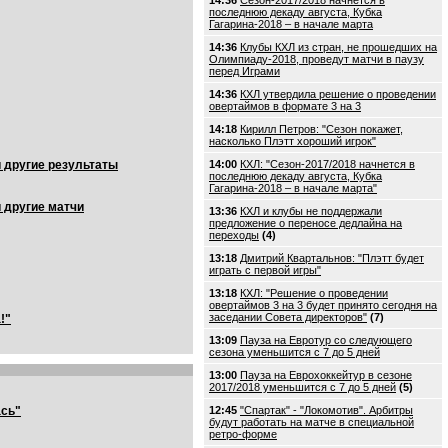
14:36
Сезон-2017/2018 начнется в
последнюю декаду августа, Кубка
Гагарина-2018 – в начале марта
14:36
Клубы КХЛ из стран, не прошедших на
Олимпиаду-2018, проведут матчи в паузу
перед Играми
14:36
КХЛ утвердила решение о проведении
овертаймов в формате 3 на 3
14:18
Кирилл Петров: "Сезон покажет,
насколько Плэтт хороший игрок"
и другие результаты
14:00
КХЛ: "Сезон-2017/2018 начнется в
последнюю декаду августа, Кубка
Гагарина-2018 – в начале марта"
 другие матчи
13:36
КХЛ и клубы не поддержали
предложение о переносе дедлайна на
переходы
(4)
13:18
Дмитрий Квартальнов: "Плэтт будет
играть с первой игры"
13:18
КХЛ: "Решение о проведении
овертаймов 3 на 3 будет принято сегодня на
заседании Совета директоров"
(7)
!"
13:09
Пауза на Евротур со следующего
сезона уменьшится с 7 до 5 дней
13:00
Пауза на Еврохоккейтур в сезоне
2017/2018 уменьшится с 7 до 5 дней
(5)
ась"
12:45
"Спартак" - "Локомотив". Арбитры
будут работать на матче в специальной
ретро-форме