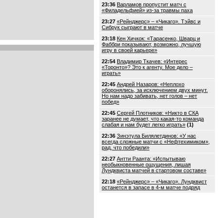
23:36
Варламов пропустит матч с
«Филадельфией» из-за травмы паха
23:27
«Рейнджерс» – «Чикаго». Тэйвс и
Сибрук сыграют в матче
23:18
Кен Хичкок: «Тарасенко, Шварц и
Фаббри показывают, возможно, лучшую
игру в своей карьере»
22:54
Владимир Ткачев: «Интерес
«Торонто»? Это к агенту. Мое дело –
играть»
22:45
Андрей Назаров: «Неплохо
оборонялись, за исключением двух минут.
Но нам надо забивать, нет голов – нет
побед»
22:45
Сергей Плотников: «Никто в СКА
заранее не думает, что какая-то команда
слабая и нам будет легко играть»
(1)
22:36
Зинэтула Билялетдинов: «У нас
всегда сложные матчи с «Нефтехимиком»,
рад, что победили»
22:27
Антти Раанта: «Испытываю
необыкновенные ощущения, лишая
Лундквиста матчей в стартовом составе»
22:18
«Рейнджерс» – «Чикаго». Лундквист
останется в запасе в 4-м матче подряд