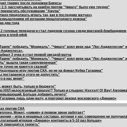
лучил травму после подножки Биексы
л 1:3, рассчитывать на камбэк против "Чикаго" было уже трудно"
 прекратить обслуживание "Амура"
лжен продолжать играть так, как в последних матчах»
 размышлениям об изгнании прошлогоднего демона"
на два года
 2 голевые передачи и стал лидером сезона среди вратарей-бомбардиров
ышла в плей-офф
Тампе" победить "Монреаль", "Чикаго" взял верх над "Лос-Анджелесом" 
с-Анджелеса».
абрал 3 очка и стал первой звездой матча
Тампе" победить "Монреаль", "Чикаго" взял верх над "Лос-Анджелесом" и
аль" вышла такая самоуверенная"
 точно не кажется сказкой"
ледующую игру против СКА, но не на финал Кубка Гагарина"
ы постараемся этого не допустить"
о в нас верит"
 может быть, только в бюджете"
 НХЛ недосягаемый продукт? Только и слышно: Нэхээл! О! Вау! Амэрика
аровывающий. Больше добавить нечего"
 Гагарина лишь один матч, и повторил рекорд московского «Динамо»
чах против СКА
еплохо. Может, «химия» в первом звене работает"
жения – игра в неравных составах, которая у нас совершенно не получил
длагающий игрокам «Динамо» контракты в 5-10 раз больше»
КА приходится терпеть"