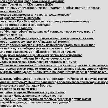
ться к скоростям, предложенным канадками"
нции. Третий матч. СКА примет ЦСКА
веди" примут "Реактор", "Локо" - "Алмаз", "Чайка" против "Толпара"
новь примет ТХК
 команде запаниковал или утратил хладнокровие"
ном университета Миннесоты
та от клюшки Кросби шайба попала в голову телекомментатору
ись не готовы выдержать наш удар"
ел бить меня в голову»
ть "Филадельфию" выкупать мой контракт, я просто хочу играть"
 против Летанга
трибунах «Сибирь» сыграет очень мощно, нам придется тяжело»
бердо - одно из лучших в НХЛ на данный момент"
ного удалений, хорошо сыграли наши спецбригады меньшинства"
и найти путь к победе, сражаясь с усталостью"
ыло много хороших матчей, но этот - один из лучших"
ола, но оставалось еще 58 минут, чтобы все исправить"
 "Вашингтона" набрали 40 и более очков за сезон
ыслей о том, чтобы стать первым вратарем в "Тампе"
я 20 лет не использовал. Получилось, потому что сходил в церковь перед и
афтовался в этом году, то котировался бы наравне с Макдэвидом и Айке
обыграть "Айлендерс", "Вашингтон" победил "Рейнджерс" и другие резул
обыграть "Айлендерс", "Вашингтон" победил "Рейнджерс" и другие матчи
чкина и Бэкстрема? Женатой паре иногда полезно провести выходные поро
 финальных серий Запада и Востока
 6 голов за 10 минут игры
ал дубль, прервав 20-матчевую сухую серию
Овечкина и Чимеры принесли победу гостям
ндерс" и "Детройт" устроили голевую феерию и другие матчи
а игрой Макдэвида, слишком много о нем думаю"
а оформил дубль