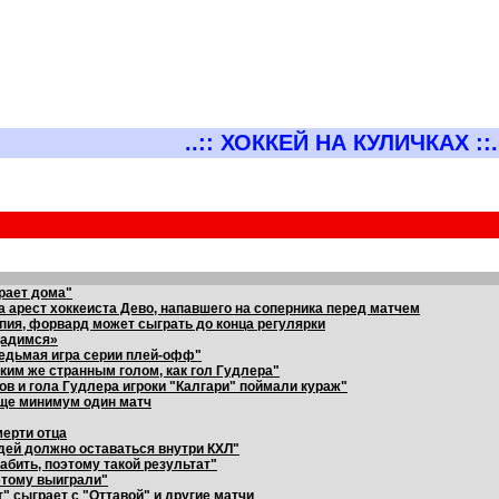
..:: ХОККЕЙ НА КУЛИЧКАХ ::.
грает дома"
 арест хоккеиста Дево, напавшего на соперника перед матчем
апия, форвард может сыграть до конца регулярки
дадимся»
седьмая игра серии плей-офф"
ким же странным голом, как гол Гудлера"
ов и гола Гудлера игроки "Калгари" поймали кураж"
еще минимум один матч
мерти отца
дей должно оставаться внутри КХЛ"
абить, поэтому такой результат"
этому выиграли"
" сыграет с "Оттавой" и другие матчи