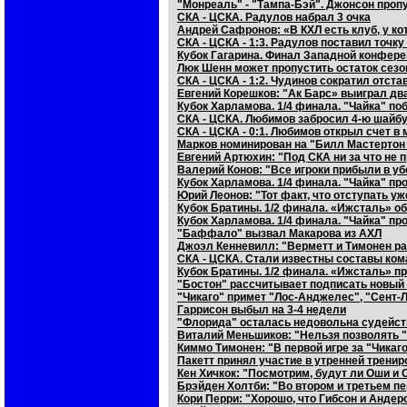
"Монреаль" - "Тампа-Бэй". Джонсон проп
СКА - ЦСКА. Радулов набрал 3 очка
Андрей Сафронов: «В КХЛ есть клуб, у к
СКА - ЦСКА - 1:3. Радулов поставил точку
Кубок Гагарина. Финал Западной конфере
Люк Шенн может пропустить остаток сезо
СКА - ЦСКА - 1:2. Чудинов сократил отста
Евгений Корешков: "Ак Барс» выиграл дв
Кубок Харламова. 1/4 финала. "Чайка" п
СКА - ЦСКА. Любимов забросил 4-ю шайбу 
СКА - ЦСКА - 0:1. Любимов открыл счет в 
Марков номинирован на "Билл Мастертон
Евгений Артюхин: "Под СКА ни за что не 
Валерий Конов: "Все игроки прибыли в 
Кубок Харламова. 1/4 финала. "Чайка" пр
Юрий Леонов: "Тот факт, что отступать у
Кубок Братины. 1/2 финала. «Ижсталь» о
Кубок Харламова. 1/4 финала. "Чайка" пр
"Баффало" вызвал Макарова из АХЛ
Джоэл Кенневилл: "Верметт и Тимонен ра
СКА - ЦСКА. Стали известны составы ко
Кубок Братины. 1/2 финала. «Ижсталь» п
"Бостон" рассчитывает подписать новый 
"Чикаго" примет "Лос-Анджелес", "Сент-Л
Гаррисон выбыл на 3-4 недели
"Флорида" осталась недовольна судейст
Виталий Меньшиков: "Нельзя позволять 
Киммо Тимонен: "В первой игре за "Чикаго
Пакетт принял участие в утренней тренир
Кен Хичкок: "Посмотрим, будут ли Оши и 
Брэйден Холтби: "Во втором и третьем пе
Кори Перри: "Хорошо, что Гибсон и Анде