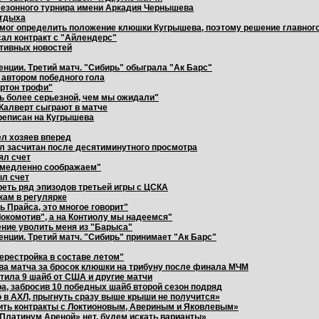
езонного турнира имени Аркадия Чернышева
отдыха
мог определить положение клюшки Кугрышева, поэтому решение главного
сал контракт с "Айлендерс"
ртивных новостей
нции. Третий матч. "Сибирь" обыграла "Ак Барс"
л автором победного гола
ртон трофи"
ть более серьезной, чем мы ожидали"
Калверт сыграют в матче
ереписан на Кугрышева
ел хозяев вперед
ыл засчитан после десятиминутного просмотра
ял счет
ы медленно соображаем"
ыл счет
реть ряд эпизодов третьей игры с ЦСКА
кам в регулярке
 Прайса, это многое говорит"
Локомотив", а на Контиолу мы надеемся"
ние уволить меня из "Барыса"
нции. Третий матч. "Сибирь" принимает "Ак Барс"
ерестройка в составе летом"
а матча за бросок клюшки на трибуну после финала МЧМ
тила 9 шайб от США и другие матчи
, забросив 10 победных шайб второй сезон подряд
 в АХЛ, прыгнуть сразу выше крыши не получится»
ить контракты с Локтионовым, Авериным и Яковлевым»
Платинум Ареной» нет, будем искать варианты»