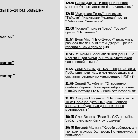
12:36
Павел Дацюк: "В сборной России
много ребят, кто достоин быть капитаном"
кты в 5–10 раз больше»
12:18
"Амурские Тигры" принимают
"Тайфун", "Кузнецкие Медведи" против
"Сибирских Снайперов"
12:00
"Рязань" примет "Барс", "Буран"
против "Нефтяника"
Реактор"
11:54
Джон Мур: "Нью-Джерси" заслуживал
разноса после 0:5 от "Рейнджерс". Тренер
говорил с нами прямо"
(10)
11:45
Вениамин Баранов: "Швейцарцы – не
мальчики для битья, они тоже отстаивали
честь своей страны"
еактор"
11:27
Илья Ковальчук: "КХЛ – хорошая лига.
Побольше позитива, и лет через дцать мы
еактор "
составим серьезную конкуренцию НХЛ"
(2)
11:09
Сергей Голубович: "Откровенно
слабая сборная Швейцария забросила нам
5 шайб, потому что мы сами это позволили"
11:00
Валерий Ничушкин: "Нашему хоккею
70 лет, важная дата. На Кубке Первого
канала это будет нас дополнительно
мотивировать"
10:45
Олег Знарок: "Если бы СКА не забрал
Зуба, то его взял бы кто-то другой"
10:45
Евгений Малкин: "Кросби забивает, а я
так, где-то рядом болтаюсь. Но уверенность
появилась"