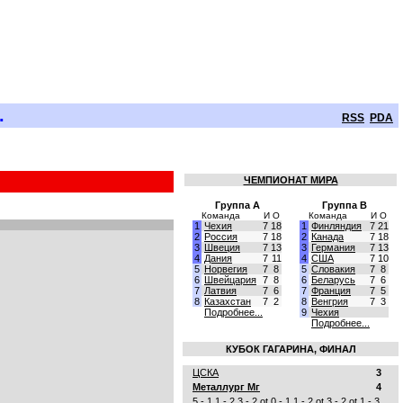
.
RSS
PDA
ЧЕМПИОНАТ МИРА
Группа A
Группа B
Команда
И
О
Команда
И
О
1
Чехия
7
18
1
Финляндия
7
21
2
Россия
7
18
2
Канада
7
18
3
Швеция
7
13
3
Германия
7
13
4
Дания
7
11
4
США
7
10
5
Норвегия
7
8
5
Словакия
7
8
6
Швейцария
7
8
6
Беларусь
7
6
7
Латвия
7
6
7
Франция
7
5
8
Казахстан
7
2
8
Венгрия
7
3
Подробнее...
9
Чехия
Подробнее...
КУБОК ГАГАРИНА, ФИНАЛ
ЦСКА
3
Металлург Мг
4
5 - 1
1 - 2
3 - 2 ot
0 - 1
1 - 2 ot
3 - 2 ot
1 - 3