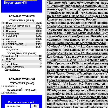
Версия для КПК
«Динамо» объявило об учреждении предс
"Питтсбург" предоставил Малкину день 
Александр Поляков: «Судья-видеогол не 
Тафгай из юниорской лиги Квебека подпи
На телеканале НТВ больше не будет спо
ТОТАЛИЗАТОР КХЛ
Корягин вызван в сборную России
СТАТИСТИКА (06.08)
Кубок Гагарина. Финал Восточной конфере
1.
Серж
2595
2.
IvanTsvetkov26@ya
1983
"Сибирь" - "Ак Барс" – 2:1. Ожиганов ста
3.
Балтика
1880
"Нэшвилл" номинировал Ринне на "Масте
4.
Свияжск
1830
Барри Троц: "Травма Бигла оказалась чу
5.
Pterofillum
1678
«Коламбус» – «Нью-Джерси». Веннберг и 
6.
lode2005
1630
7.
duk
1605
«Сибирь» – «Ак Барс». Гол Игнатовича п
8.
Таракан
1577
Ринне номинирован на Мастертон трофи
9.
СЕВЕРОМОРЕЦ
1552
"Сибирь" - "Ак Барс" – 2:1. Ожиганов выв
10.
mom
1547
Подробнее...
«Сибирь» – «Ак Барс». Гол Игнатовича б
"Сибирь" - "Ак Барс" – 1:1. Кольцов сравн
ПОСЛЕДНИЙ ТУР (06.08)
1.
kostared74
10
Кен Хичкок: "Уже в двух матчах кряду м
2.
lode2005
10
"Сибирь" - "Ак Барс – 1:0. Кугрышев откр
3.
mom
7
СКА обратился в КХЛ с просьбой рассмот
4.
Pterofillum
7
Пачиоретти обновил личный рекорд по оч
5.
СЕВЕРОМОРЕЦ
5
Подробнее...
Бен Бишоп: "Если ты пять раз побеждаешь
Юрий Лукин: "Хулес и Тернберг покинут "
Нурлан Оразбаев: "Буду оспаривать реше
ТОТАЛИЗАТОР НХЛ
Кубок Гагарина. Финал Восточной конфере
СТАТИСТИКА (06.08)
"Сибирь" - "Ак Барс – 0:0. Матч начался
Подробнее...
Сергей Гимаев: "У СКА будет приличная п
ПОСЛЕДНИЙ ТУР (06.08)
ИИХФ дисквалифицировала Пайгина на дв
Подробнее...
Женский ЧМ-2015. Сборная России пропус
Пачиоретти повторил достижение Лефлера
Евгений Ромасько: «Сезон я дорабатываю
Рассылка новостей:
Юрий Лукин: «Локомотив» намерен продл
Вице-президент «Амура»: «Конфликта с «