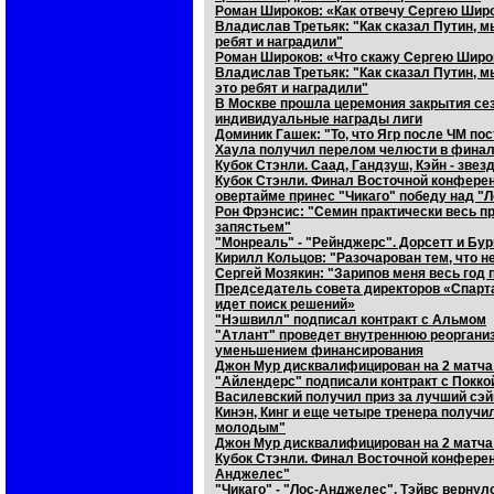
Роман Широков: «Как отвечу Сергею Широ
Владислав Третьяк: "Как сказал Путин, м
ребят и наградили"
Роман Широков: «Что скажу Сергею Широ
Владислав Третьяк: "Как сказал Путин, м
это ребят и наградили"
В Москве прошла церемония закрытия сез
индивидуальные награды лиги
Доминик Гашек: "То, что Ягр после ЧМ пос
Хаула получил перелом челюсти в финал
Кубок Стэнли. Саад, Гандзуш, Кэйн - звез
Кубок Стэнли. Финал Восточной конферен
овертайме принес "Чикаго" победу над 
Рон Фрэнсис: "Семин практически весь 
запястьем"
"Монреаль" - "Рейнджерс". Дорсетт и Бу
Кирилл Кольцов: "Разочарован тем, что 
Сергей Мозякин: "Зарипов меня весь год 
Председатель совета директоров «Спарта
идет поиск решений»
"Нэшвилл" подписал контракт с Альмом
"Атлант" проведет внутреннюю реорганиз
уменьшением финансирования
Джон Мур дисквалифицирован на 2 матча 
"Айлендерс" подписали контракт с Покко
Василевский получил приз за лучший сэй
Кинэн, Кинг и еще четыре тренера получи
молодым"
Джон Мур дисквалифицирован на 2 матча 
Кубок Стэнли. Финал Восточной конферен
Анджелес"
"Чикаго" - "Лос-Анджелес". Тэйвс вернулс