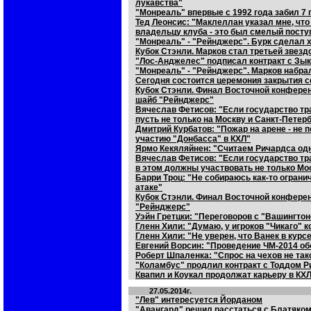
лукавства"
"Монреаль" впервые с 1992 года забил 7
Тед Леонсис: "Маклеллан указал мне, что
владельцу клуба - это был смелый посту
"Монреаль" - "Рейнджерс". Бурк сделал х
Кубок Стэнли. Марков стал третьей звезд
"Лос-Анджелес" подписал контракт с Зы
"Монреаль" - "Рейнджерс". Марков набрал
Сегодня состоится церемония закрытия с
Кубок Стэнли. Финал Восточной конферен
шайб "Рейнджерс"
Вячеслав Фетисов: "Если государство тр
пусть не только на Москву и Санкт-Петер
Дмитрий Курбатов: "Пожар на арене - не 
участию "Донбасса" в КХЛ"
Ярмо Кекяляйнен: "Считаем Ричардса од
Вячеслав Фетисов: "Если государство тр
в этом должны участвовать не только Мо
Барри Троц: "Не собираюсь как-то ограни
атаке"
Кубок Стэнли. Финал Восточной конферен
"Рейнджерс"
Уэйн Гретцки: "Переговоров с "Вашингтон
Гленн Хили: "Думаю, у игроков "Чикаго" 
Гленн Хили: "Не уверен, что Ванек в курс
Евгений Ворсин: "Проведение ЧМ-2014 об
Роберт Шпаленка: "Спрос на чехов не так
"Коламбус" продлил контракт с Тоддом Р
Квапил и Коукал продолжат карьеру в КХ
27.05.2014г.
"Лев" интересуется Йорданом
"Авангард" решил расстаться с Блатяко