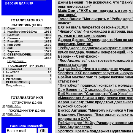
Джим Беннинг: "Не исключаю, что "Ванк
Версия для КПК
опытного вратаря"
Майк Смит: "НХЛ стоит подумать о том, ч
вратарем"
Томас Ванек: "Мог сыграть с "Рейнджерс"
ТОТАЛИЗАТОР КХЛ
шанса"
СТАТИСТИКА (10.08)
ВХЛ назвала лауреатов сезона-2013/14
1.
Серж
2595
"Чикаго" стал 4-й командой в истории, вы
2.
IvanTsvetkov26@ya
1983
3.
Балтика
1880
уступая в третьем периоде
4.
Свияжск
1830
Даррен Дрегер: "Очевидно, что Нэш не спо
5.
Pterofillum
1678
например, Копитар"
6.
lode2005
1630
"Рейнджерс" подписали контракт с швед
7.
duk
1605
8.
Таракан
1577
Кубок Колдера. Финалы конференций. «То
9.
СЕВЕРОМОРЕЦ
1552
Бэрри» - «Сент-Джонс»
10.
mom
1547
"Лос-Анджелес" стал третьей командой в 
Подробнее...
первых раундов
ПОСЛЕДНИЙ ТУР (10.08)
Патрик Кэйн: "Никто в команде не думает
1.
kostared74
10
2.
lode2005
10
Sportbox: КХЛ планирует запустить новую
3.
mom
7
Брайан Маклеллан: "Придаю важное значе
4.
Pterofillum
7
статистике"
5.
СЕВЕРОМОРЕЦ
5
"Питтсбург" подписал контракт с моло
Подробнее...
Сэм Беннетт: "Стараюсь брать пример с 
Боб Маккензи: "Считаю, что "Сан-Хосе" с
ТОТАЛИЗАТОР НХЛ
«Миннесота» близка к продлению контрак
Аарон Экблад: "Мне предстоит доказывать
СТАТИСТИКА (10.08)
Подробнее...
мужской борьбе"
Виктор Антипин: "Многому научился у Гон
ПОСЛЕДНИЙ ТУР (10.08)
Подробнее...
Владимир Плющев: "Благодаря успеху на 
лидерства в СКА"
Рэй Ферраро: "Майку Ричардсу вполне мо
Рассылка новостей:
"Лос-Анджелесом"
Sportbox: Кремль поддержит Нургалиева