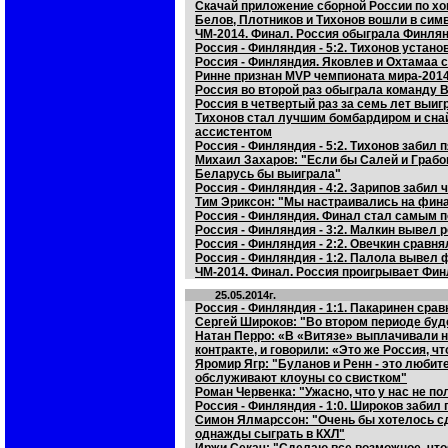
Скачай приложение сборной России по хо
Белов, Плотников и Тихонов вошли в си
ЧМ-2014. Финал. Россия обыграла Финля
Россия - Финляндия - 5:2. Тихонов устан
Россия - Финляндия. Яковлев и Охтамаа 
Ринне признан MVP чемпионата мира-201
Россия во второй раз обыграла команду 
Россия в четвертый раз за семь лет выи
Тихонов стал лучшим бомбардиром и сна
ассистентом
Россия - Финляндия - 5:2. Тихонов забил 
Михаил Захаров: "Если бы Салей и Грабо
Беларусь бы выиграла"
Россия - Финляндия - 4:2. Зарипов забил 
Тим Эриксон: "Мы настраивались на фин
Россия - Финляндия. Финал стал самым
Россия - Финляндия - 3:2. Малкин вывел 
Россия - Финляндия - 2:2. Овечкин сравня
Россия - Финляндия - 1:2. Палола вывел
ЧМ-2014. Финал. Россия проигрывает Фи
25.05.2014г.
Россия - Финляндия - 1:1. Пакаринен срав
Сергей Широков: "Во втором периоде буд
Натан Перро: «В «Витязе» выплачивали н
контракте, и говорили: «Это же Россия, ч
Яромир Ягр: "Буланов и Ренн - это любит
обслуживают клоуны со свистком"
Роман Червенка: "Ужасно, что у нас не п
Россия - Финляндия - 1:0. Широков забил
Симон Ялмарссон: "Очень бы хотелось сд
однажды сыграть в КХЛ"