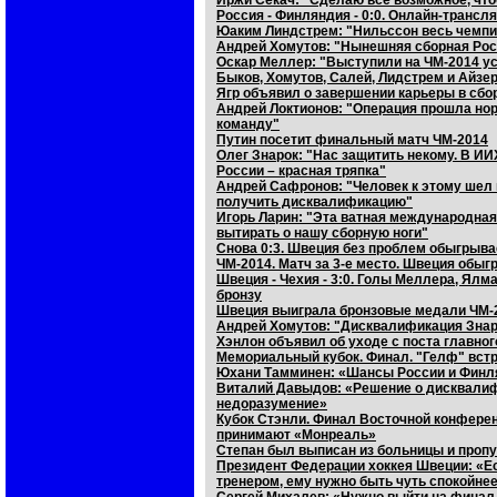
Иржи Секач: "Сделаю все возможное, что
Россия - Финляндия - 0:0. Онлайн-трансл
Юаким Линдстрем: "Нильссон весь чемп
Андрей Хомутов: "Нынешняя сборная Рос
Оскар Меллер: "Выступили на ЧМ-2014 ус
Быков, Хомутов, Салей, Лидстрем и Айз
Ягр объявил о завершении карьеры в сбо
Андрей Локтионов: "Операция прошла но
команду"
Путин посетит финальный матч ЧМ-2014
Олег Знарок: "Нас защитить некому. В И
России – красная тряпка"
Андрей Сафронов: "Человек к этому шел 
получить дисквалификацию"
Игорь Ларин: "Эта ватная международная
вытирать о нашу сборную ноги"
Снова 0:3. Швеция без проблем обыгрывае
ЧМ-2014. Матч за 3-е место. Швеция обы
Швеция - Чехия - 3:0. Голы Меллера, Ялм
бронзу
Швеция выиграла бронзовые медали ЧМ-
Андрей Хомутов: "Дисквалификация Знар
Хэнлон объявил об уходе с поста главно
Мемориальный кубок. Финал. "Гелф" встр
Юхани Тамминен: «Шансы России и Финлян
Виталий Давыдов: «Решение о дисквалифи
недоразумение»
Кубок Стэнли. Финал Восточной конферен
принимают «Монреаль»
Степан был выписан из больницы и проп
Президент Федерации хоккея Швеции: «Е
тренером, ему нужно быть чуть спокойне