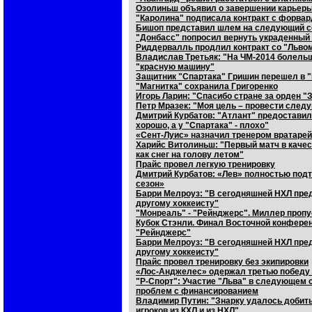
Озолиньш объявил о завершении карьер
"Каролина" подписала контракт с форва
Бишоп представил шлем на следующий с
"Донбасс" попросил вернуть украденный
Риддервалль продлил контракт со "Львом
Владислав Третьяк: "На ЧМ-2014 болельщ
"красную машину"
Защитник "Спартака" Гришин перешел в 
"Магнитка" сохранила Григоренко
Игорь Ларин: "Спасибо стране за орден "
Петр Мразек: "Моя цель – провести след
Дмитрий Курбатов: "Атлант" предоставил
хорошо, а у "Спартака" - плохо"
«Сент-Луис» назначил тренером вратарей
Харийс Витолиньш: "Первый матч в качест
как снег на голову летом"
Прайс провел легкую тренировку
Дмитрий Курбатов: «Лев» полностью по
сезон»
Барри Мелроуз: "В сегодняшней НХЛ пред
другому хоккеисту"
"Монреаль" - "Рейнджерс". Миллер пропу
Кубок Стэнли. Финал Восточной конферен
"Рейнджерс"
Барри Мелроуз: "В сегодняшней НХЛ пред
другому хоккеисту"
Прайс провел тренировку без экипировки
«Лос-Анджелес» одержал третью победу в
"Р-Спорт": Участие "Льва" в следующем 
проблем с финансированием
Владимир Путин: "Знарку удалось добит
игроков из КХЛ и из НХЛ"