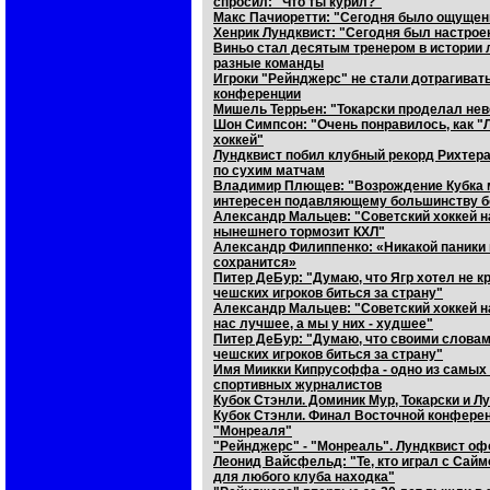
спросил: "Что ты курил?"
Макс Пачиоретти: "Сегодня было ощущени
Хенрик Лундквист: "Сегодня был настроен
Виньо стал десятым тренером в истории 
разные команды
Игроки "Рейнджерс" не стали дотрагивать
конференции
Мишель Террьен: "Токарски проделал нев
Шон Симпсон: "Очень понравилось, как "Л
хоккей"
Лундквист побил клубный рекорд Рихтера
по сухим матчам
Владимир Плющев: "Возрождение Кубка м
интересен подавляющему большинству 
Александр Мальцев: "Советский хоккей на
нынешнего тормозит КХЛ"
Александр Филиппенко: «Никакой паники 
сохранится»
Питер ДеБур: "Думаю, что Ягр хотел не к
чешских игроков биться за страну"
Александр Мальцев: "Советский хоккей на
нас лучшее, а мы у них - худшее"
Питер ДеБур: "Думаю, что своими слова
чешских игроков биться за страну"
Имя Миикки Кипрусоффа - одно из самых
спортивных журналистов
Кубок Стэнли. Доминик Мур, Токарски и Л
Кубок Стэнли. Финал Восточной конферен
"Монреаля"
"Рейнджерс" - "Монреаль". Лундквист о
Леонид Вайсфельд: "Те, кто играл с Саймо
для любого клуба находка"