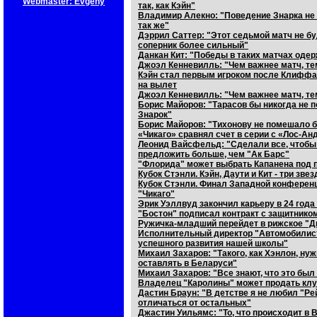
Webmaster: Evgeny
так, как Кэйн"
Владимир Алекно: "Поведение Знарка не 
так же"
Дэррил Саттер: "Этот седьмой матч не бу
соперник более сильный"
Данкан Кит: "Победы в таких матчах оде
Джоэл Кенневилль: "Чем важнее матч, те
Кэйн стал первым игроком после Клиффа Р
на вылет
Джоэл Кенневилль: "Чем важнее матч, те
Борис Майоров: "Тарасов бы никогда не п
Знарок"
Борис Майоров: "Тихонову не помешало б
«Чикаго» сравнял счет в серии с «Лос-А
Леонид Вайсфельд: "Сделали все, чтобы 
предложить больше, чем "Ак Барс"
"Флорида" может выбрать Капанена под
Кубок Стэнли. Кэйн, Даути и Кит - три зве
Кубок Стэнли. Финал Западной конференц
"Чикаго"
Эрик Уэллвуд закончил карьеру в 24 год
"Бостон" подписал контракт с защитник
Ружичка-младший перейдет в рижское "Д
Исполнительный директор "Автомобилист
успешного развития нашей школы"
Михаил Захаров: "Такого, как Хэнлон, н
оставлять в Беларуси"
Михаил Захаров: "Все знают, что это бы
Владелец "Каролины" может продать кл
Дастин Браун: "В детстве я не любил "Ре
отличаться от остальных"
Джастин Уильямс: "То, что происходит в 