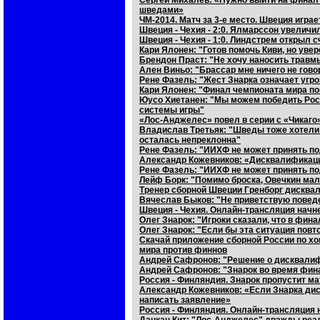
Сергей Михалев: «Нужно выйти на финал с
шведами»
ЧМ-2014. Матч за 3-е место. Швеция играе
Швеция - Чехия - 2:0. Ялмарссон увелич
Швеция - Чехия - 1:0. Линдстрем открыл с
Кари Ялонен: "Готов помочь Киви, но увер
Брендон Праст: "Не хочу наносить травмы
Ален Виньо: "Брассар мне ничего не говори
Рене Фазель: "Жест Знарка означает угроз
Кари Ялонен: "Финал чемпионата мира пок
Юусо Хиетанен: "Мы можем победить Рос
системы игры"
«Лос-Анджелес» повел в серии с «Чикаго»
Владислав Третьяк: "Шведы тоже хотели
осталась непреклонна"
Рене Фазель: "ИИХФ не может принять по
Александр Кожевников: «Дисквалификац
Рене Фазель: "ИИХФ не может принять по
Лейф Борк: "Помимо броска, Овечкин мал
Тренер сборной Швеции Гренборг дисква
Вячеслав Быков: "Не приветствую поведе
Швеция - Чехия. Онлайн-трансляция начне
Олег Знарок: "Игроки сказали, что в фина
Олег Знарок: "Если бы эта ситуация повт
Скачай приложение сборной России по х
мира против финнов
Андрей Сафронов: "Решение о дисквалифи
Андрей Сафронов: "Знарок во время фина
Россия - Финляндия. Знарок пропустит м
Александр Кожевников: «Если Знарка ди
написать заявление»
Россия - Финляндия. Онлайн-трансляция н