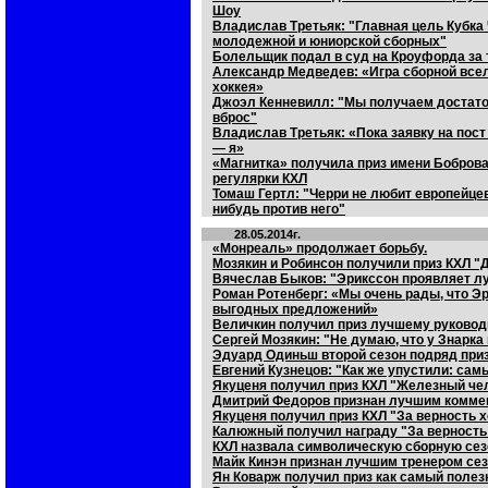
Шоу
Владислав Третьяк: "Главная цель Кубка 
молодежной и юниорской сборных"
Болельщик подал в суд на Кроуфорда за т
Александр Медведев: «Игра сборной все
хоккея»
Джоэл Кенневилл: "Мы получаем достаточ
вброс"
Владислав Третьяк: «Пока заявку на пос
— я»
«Магнитка» получила приз имени Боброва
регулярки КХЛ
Томаш Гертл: "Черри не любит европейцев
нибудь против него"
28.05.2014г.
«Монреаль» продолжает борьбу.
Мозякин и Робинсон получили приз КХЛ "
Вячеслав Быков: "Эрикссон проявляет л
Роман Ротенберг: «Мы очень рады, что Э
выгодных предложений»
Величкин получил приз лучшему руковод
Сергей Мозякин: "Не думаю, что у Знарка
Эдуард Одиньш второй сезон подряд при
Евгений Кузнецов: "Как же упустили: самы
Якуценя получил приз КХЛ "Железный че
Дмитрий Федоров признан лучшим комме
Якуценя получил приз КХЛ "За верность 
Калюжный получил награду "За верность
КХЛ назвала символическую сборную сез
Майк Кинэн признан лучшим тренером се
Ян Коварж получил приз как самый полез