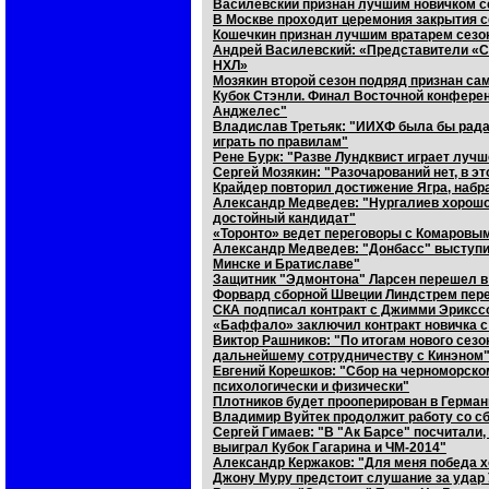
Василевский признан лучшим новичком с
В Москве проходит церемония закрытия с
Кошечкин признан лучшим вратарем сезо
Андрей Василевский: «Представители «С
НХЛ»
Мозякин второй сезон подряд признан са
Кубок Стэнли. Финал Восточной конференц
Анджелес"
Владислав Третьяк: "ИИХФ была бы рада 
играть по правилам"
Рене Бурк: "Разве Лундквист играет лучш
Сергей Мозякин: "Разочарований нет, в эт
Крайдер повторил достижение Ягра, набр
Александр Медведев: "Нургалиев хорошо
достойный кандидат"
«Торонто» ведет переговоры с Комаровы
Александр Медведев: "Донбасс" выступи
Минске и Братиславе"
Защитник "Эдмонтона" Ларсен перешел в
Форвард сборной Швеции Линдстрем пере
СКА подписал контракт с Джимми Эриксс
«Баффало» заключил контракт новичка 
Виктор Рашников: "По итогам нового сез
дальнейшему сотрудничеству с Кинэном
Евгений Корешков: "Сбор на черноморск
психологически и физически"
Плотников будет прооперирован в Герман
Владимир Вуйтек продолжит работу со с
Сергей Гимаев: "В "Ак Барсе" посчитали, 
выиграл Кубок Гагарина и ЧМ-2014"
Александр Кержаков: "Для меня победа х
Джону Муру предстоит слушание за удар 