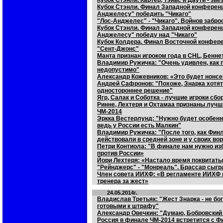
Кубок Стэнли. Картер, Тэйвс и Даути - зв
Кубок Стэнли. Финал Западной конференц
Анджелесу" победить "Чикаго"
"Лос-Анджелес" - "Чикаго". Войнов забр
Кубок Стэнли. Финал Западной конференц
Анджелесу" победу над "Чикаго"
Кубок Колдера. Финал Восточной конфере
"Сент-Джонс"
Манта признан игроком года в CHL, Бенне
Владимир Ружичка: "Очень удивлен, как п
недопустимо"
Александр Кожевников: «Это будет нонсен
Андрей Сафронов: "Похоже, Знарка хотят
одностороннее решение"
Ягр, Салак и Соботка - лучшие игроки сбо
Ринне, Лехтеря и Охтамаа признаны луч
ЧМ-2014
Эркка Вестерлунд: "Нужно будет особенн
ведь у России есть Малкин"
Владимир Ружичка: "После того, как Финл
действовали в средней зоне и у своих во
Петри Контиола: "В финале нам нужно изб
против России»
Йори Лехтеря: «Настало время поквитать
"Рейнджерс" - "Монреаль". Брассар сыгра
Член совета ИИХФ: «В регламенте ИИХФ н
тренера за жест»
24.05.2014г.
Владислав Третьяк: "Жест Знарка - не бог
готовыми к штрафу"
Александр Овечкин: "Думаю, Бобровский 
Россия в финале ЧМ-2014 встретится с 