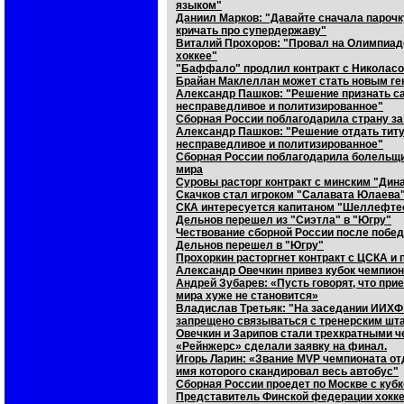
языком"
Даниил Марков: "Давайте сначала парочк
кричать про супердержаву"
Виталий Прохоров: "Провал на Олимпиаде
хоккее"
"Баффало" продлил контракт с Николас
Брайан Маклеллан может стать новым г
Александр Пашков: "Решение признать с
несправедливое и политизированное"
Сборная России поблагодарила страну за
Александр Пашков: "Решение отдать титул
несправедливое и политизированное"
Сборная России поблагодарила болельщи
мира
Суровы расторг контракт с минским "Дин
Скачков стал игроком "Салавата Юлаева
СКА интересуется капитаном "Шеллефте
Дельнов перешел из "Сиэтла" в "Югру"
Чествование сборной России после побед
Дельнов перешел в "Югру"
Прохоркин расторгнет контракт с ЦСКА и
Александр Овечкин привез кубок чемпио
Андрей Зубарев: «Пусть говорят, что при
мира хуже не становится»
Владислав Третьяк: "На заседании ИИХФ н
запрещено связываться с тренерским шт
Овечкин и Зарипов стали трехкратными 
«Рейнжерс» сделали заявку на финал.
Игорь Ларин: «Звание MVP чемпионата от
имя которого скандировал весь автобус"
Сборная России проедет по Москве с куб
Представитель Финской федерации хоккея: