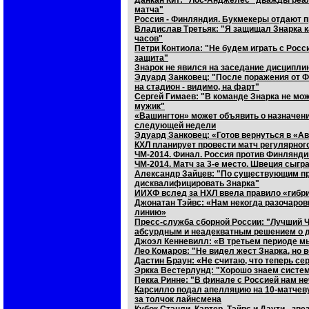
Данкан Кит: "Лос-Анджелес" дважды реал
матча"
Россия - Финляндия. Букмекеры отдают 
Владислав Третьяк: "Я защищал Знарка ка
часов"
Петри Контиола: "Не будем играть с Росс
защита"
Знарок не явился на заседание дисципли
Эдуард Занковец: "После поражения от 
на стадион - видимо, на фарт"
Сергей Гимаев: "В команде Знарка не мож
мужик"
«Вашингтон» может объявить о назначени
следующей недели
Эдуард Занковец: «Готов вернуться в «А
КХЛ планирует провести матч регулярног
ЧМ-2014. Финал. Россия против Финлянди
ЧМ-2014. Матч за 3-е место. Швеция сыгр
Александр Зайцев: "По существующим п
дисквалифицировать Знарка"
ИИХФ вслед за НХЛ ввела правило «гибр
Джонатан Тэйвс: «Нам некогда разочаров
линию»
Пресс-служба сборной России: "Лучший 
абсурдным и неадекватным решением о 
Джоэл Кенневилл: «В третьем периоде мы
Лео Комаров: "Не видел жест Знарка, но 
Дастин Браун: «Не считаю, что теперь с
Эркка Вестерлунд: "Хорошо знаем систем
Пекка Ринне: "В финале с Россией нам неч
Карсилло подал апелляцию на 10-матчев
за толчок лайнсмена