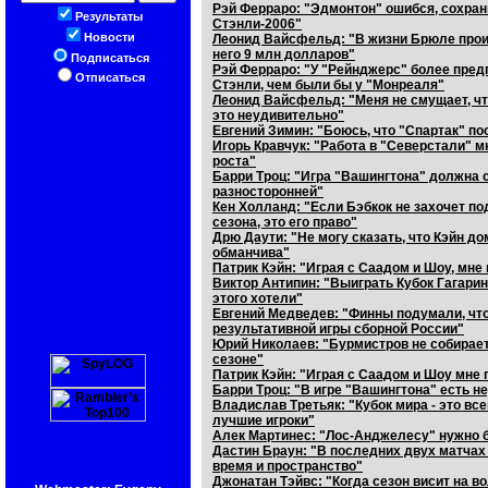
Рэй Ферраро: "Эдмонтон" ошибся, сохран
Результаты
Стэнли-2006"
Новости
Леонид Вайсфельд: "В жизни Брюле произ
него 9 млн долларов"
Подписаться
Рэй Ферраро: "У "Рейнджерс" более пре
Отписаться
Стэнли, чем были бы у "Монреаля"
Леонид Вайсфельд: "Меня не смущает, чт
это неудивительно"
Евгений Зимин: "Боюсь, что "Спартак" по
Игорь Кравчук: "Работа в "Северстали" 
роста"
Барри Троц: "Игра "Вашингтона" должна 
разносторонней"
Кен Холланд: "Если Бэбкок не захочет п
сезона, это его право"
Дрю Даути: "Не могу сказать, что Кэйн до
обманчива"
Патрик Кэйн: "Играя с Саадом и Шоу, мн
Виктор Антипин: "Выиграть Кубок Гагари
этого хотели"
Евгений Медведев: "Финны подумали, что 
результативной игры сборной России"
Юрий Николаев: "Бурмистров не собирае
сезоне"
Патрик Кэйн: "Играя с Саадом и Шоу мне
Барри Троц: "В игре "Вашингтона" есть н
Владислав Третьяк: "Кубок мира - это вс
лучшие игроки"
Алек Мартинес: "Лос-Анджелесу" нужно б
Дастин Браун: "В последних двух матчах
время и пространство"
Джонатан Тэйвс: "Когда сезон висит на во