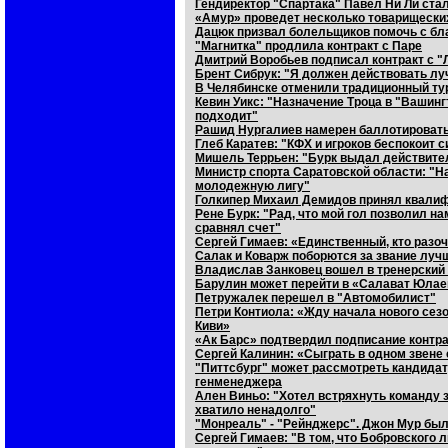
Гендиректор "Спартака" Павел Ни Ли ста
«Амур» проведет несколько товарищеских
Дацюк призвал болельщиков помочь с бл
"Магнитка" продлила контракт с Паре
Дмитрий Воробьев подписал контракт с "
Брент Сибрук: "Я должен действовать л
В Челябинске отменили традиционный тур
Кевин Уикс: "Назначение Троца в "Вашинг
подходит"
Рашид Нургалиев намерен баллотировать
Глеб Каратев: "КФХ и игроков беспокоит 
Мишель Террьен: "Бурк выдал действите
Министр спорта Саратовской области: "Н
молодежную лигу"
Голкипер Михаил Демидов принял квали
Рене Бурк: "Рад, что мой гол позволил на
сравнял счет"
Сергей Гимаев: «Единственный, кто разо
Салак и Коварж поборются за звание луч
Владислав Занковец вошел в тренерский
Барулин может перейти в «Салават Юлае
Петружалек перешел в "Автомобилист"
Петри Контиола: «Жду начала нового сез
Киви»
«Ак Барс» подтвердил подписание контр
Сергей Калинин: «Сыграть в одном звене
"Питтсбург" может рассмотреть кандида
генменеджера
Ален Виньо: "Хотел встряхнуть команду 
хватило ненадолго"
"Монреаль" - "Рейнджерс". Джон Мур был 
Сергей Гимаев: "В том, что Бобровского 