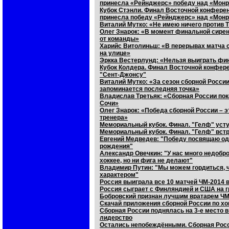
принесла «Рейнджерс» победу над «Монр
Кубок Стэнли. Финал Восточной конферен
принесла победу «Рейнджерс» над «Монр
Виталий Мутко: «Не имею ничего против 
Олег Знарок: «В момент финальной сире
от команды»
Харийс Витолиньш: «В перерывах матча 
на улице»
Эркка Вестерлунд: «Нельзя выиграть фи
Кубок Колдера. Финал Восточной конфере
"Сент-Джонсу"
Виталий Мутко: «За сезон сборной России
запоминается последняя точка»
Владислав Третьяк: «Сборная России пока
Сочи»
Олег Знарок: «Победа сборной России – эт
тренера»
Мемориальный кубок. Финал. "Гелф" уст
Мемориальный кубок. Финал. "Гелф" встр
Евгений Медведев: "Победу посвящаю одн
рождения"
Александр Овечкин: "У нас много недобр
хоккее, но ни фига не делают"
Владимир Путин: "Мы можем гордиться, ч
характером"
Россия выиграла все 10 матчей ЧМ-2014 
Россия сыграет с Финляндией и США на г
Бобровский признан лучшим вратарем ЧМ
Скачай приложения сборной России по хо
Сборная России поднялась на 3-е место 
лидерство
Остались непобеждёнными. Сборная Росси