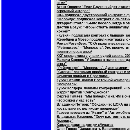
нами"
Агент Орпика: "Если Брукс выйдет стане
огромный интерес"
СКА подписал двусторонний контракт с
"Флорида" подписала контракт с 20-лет
Джаррет Столл: "Было весело, когда в ов
Дастин Браун: "Чтобы отнять инициативу у
хоккей"
«Кузня» подписала контракт с бывшим з
Жеребцов и Мозер продлили контракты с
Роман Ротенберг: "СКА практически выпо
"Рейнджерс" - "Монреаль". Уис пропустит
принято перед игрой
КХЛ определила лучших судей сезона-20
Максим Карпов: "У Знарка в голове всегда
игры"
"Рейнджерс" - "Монреаль". Диас замени
"Слован" заключил пробный контракт с 
Симпсон прибыл в Ярославль
Кубок Стэнли. Финал Восточной конферен
"Монреаль"
Кубок Колдера. Финалы конференций. «То
Бэрри" против "Сент-Джонса"
Сергей Гимаев: "Мы победили на ЧМ в оч
что хоккей у нас есть"
Владимир Петров: "Обидно, что ЦСКА ни о
ностальгия по великому прошлому"
Гареев перешел из "Кузни" в "Автомобил
Владислав Каменев: "Хочу расторгнуть ко
Америку"
Ханзуш дарит надежду «Чикаго»
Олег Гросс: "Закидывать Василевского де