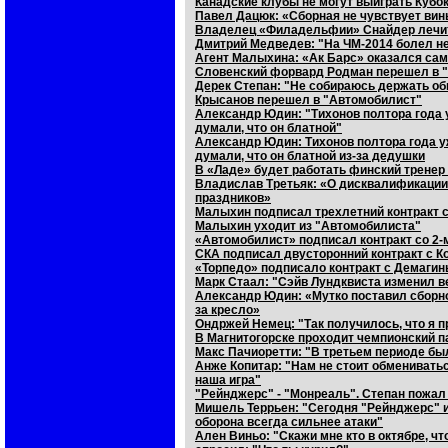
Канадские клубы не могут выиграть Кубок
Павел Дацюк: «Сборная не чувствует вин
Владелец «Филадельфии» Снайдер лечит
Дмитрий Медведев: "На ЧМ-2014 болел не 
Агент Малыхина: «Ак Барс» оказался са
Словенский форвард Родман перешел в 
Дерек Степан: "Не собираюсь держать об
Крысанов перешел в "Автомобилист"
Александр Юдин: "Тихонов полтора года у
думали, что он блатной"
Александр Юдин: Тихонов полтора года уж
думали, что он блатной из-за дедушки
В «Ладе» будет работать финский тренер
Владислав Третьяк: «О дисквалификации
праздников»
Малыхин подписал трехлетний контракт 
Малыхин уходит из "Автомобилиста"
«Автомобилист» подписал контракт со 2
СКА подписал двусторонний контракт с 
«Торпедо» подписало контракт с Демаги
Марк Стаал: "Сэйв Лундквиста изменил в
Александр Юдин: «Мутко поставил сборно
за кресло»
Ондржей Немец: "Так получилось, что я п
В Магнитогорске проходит чемпионский п
Макс Пачиоретти: "В третьем периоде бы
Анже Копитар: "Нам не стоит обмениватьс
наша игра"
"Рейнджерс" - "Монреаль". Степан пожал
Мишель Террьен: "Сегодня "Рейнджерс" и
оборона всегда сильнее атаки"
Ален Виньо: "Скажи мне кто в октябре, ч