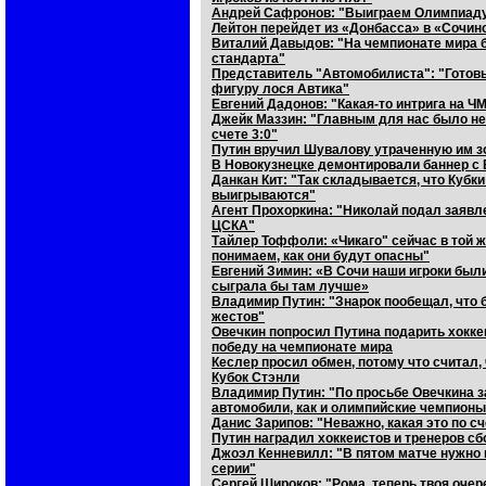
Андрей Сафронов: "Выиграем Олимпиаду 
Лейтон перейдет из «Донбасса» в «Сочи
Виталий Давыдов: "На чемпионате мира б
стандарта"
Представитель "Автомобилиста": "Готовы
фигуру лося Автика"
Евгений Дадонов: "Какая-то интрига на Ч
Джейк Маззин: "Главным для нас было не
счете 3:0"
Путин вручил Шувалову утраченную им з
В Новокузнецке демонтировали баннер с
Данкан Кит: "Так складывается, что Кубк
выигрываются"
Агент Прохоркина: "Николай подал заявле
ЦСКА"
Тайлер Тоффоли: «Чикаго" сейчас в той ж
понимаем, как они будут опасны"
Евгений Зимин: «В Сочи наши игроки был
сыграла бы там лучше»
Владимир Путин: "Знарок пообещал, что 
жестов"
Овечкин попросил Путина подарить хокке
победу на чемпионате мира
Кеслер просил обмен, потому что считал,
Кубок Стэнли
Владимир Путин: "По просьбе Овечкина з
автомобили, как и олимпийские чемпионы
Данис Зарипов: "Неважно, какая это по с
Путин наградил хоккеистов и тренеров с
Джоэл Кенневилл: "В пятом матче нужно 
серии"
Сергей Широков: "Рома, теперь твоя очер