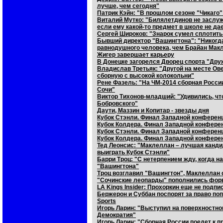
лучше, чем сегодня"
Патрик Кэйн: "В прошлом сезоне "Чикаго"
Виталий Мутко: "Билялетдинов не заслужи
если ему какой-то предмет в школе не да
Сергей Широков: "Знарок сумел сплотит
Бывший директор "Вашингтона": "Никогда
равнодушного человека, чем Брайан Мак
Жигер завершает карьеру
В Донецке загорелся Дворец спорта "Дру
Владислав Третьяк: "Другой на месте Ов
сборную с высокой колокольни"
Рене Фазель: "На ЧМ-2014 сборная России
Сочи"
Виктор Тихонов-младший: "Удивились, чт
Бобровского"
Даути, Маззин и Копитар - звезды дня
Кубок Стэнли. Финал Западной конференц
Кубок Колдера. Финал Западной конферен
Кубок Стэнли. Финал Западной конференц
Кубок Колдера. Финал Западной конферен
Тед Леонсис: "Маклеллан – лучшая канди
выиграть Кубок Стэнли"
Барри Троц: "С нетерпением жду, когда н
"Вашингтона"
Троц возглавил "Вашингтон", Маклеллан
"Сочинские леопарды" пополнились фор
LA Kings Insider: Прохоркин еще не подп
Бержерон и Суббан поспорят за право по
Sports
Игорь Ларин: "Выступил на поверхностном
Демократия"
Игорь Ларин: "Сборная России поедет к пр