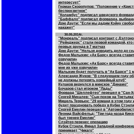
интересует"
Герман Скоропупов: "Положение у «Крист
беспросветное"
"Коламбус" подписал шведского форвар
"Баффало" подписал форварда, выбранно
Дрю Даути: "Если мы дадим Кэйну свобод
накажет"
30.05.2014г.
"Монреаль" подписал контракт с Дэлтон
"Рейнджерс" стали первой командой, кто
первых раунда в 7 матчах
Дрю Даути: "Нельзя доводить дело до се
Федор Малыхин: «Ак Барс» всегда ставит
озвучили»
Федор Малыхин: «Ак Барс» всегда ставит
мне их уже озвучили»
Малыхин будет получать в "Ак Барсе" 1 
Александр Жуков: "В следующем году об
не должны потерять хоккейный клуб"
Кулаков вернулся в минское "Динамо"
Бочаров стал игроком "Лады"
Форвард "Шеллефтео" перешел в "Сан-Х
Сергей Михалев: "Сын похож на Третьяка
Мишель Террьен: "29 команд в этом году
будет праздновать победу в Кубке Стэнл
Сергей Емелин перешел в "Автомобилист
Леонид Вайсфельд: "Три года назад Кинэн
был тренер Емелин"
Слэйтер перенес операцию
Кубок Стэнли. Финал Западной конферен
принимает "Чикаго"