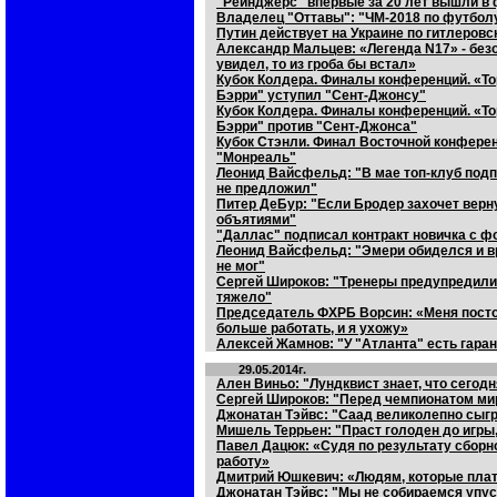
"Рейнджерс" впервые за 20 лет вышли в
Владелец "Оттавы": "ЧМ-2018 по футболу
Путин действует на Украине по гитлеров
Александр Мальцев: «Легенда N17» - безо
увидел, то из гроба бы встал»
Кубок Колдера. Финалы конференций. «То
Бэрри" уступил "Сент-Джонсу"
Кубок Колдера. Финалы конференций. «То
Бэрри" против "Сент-Джонса"
Кубок Стэнли. Финал Восточной конфере
"Монреаль"
Леонид Вайсфельд: "В мае топ-клуб подпи
не предложил"
Питер ДеБур: "Если Бродер захочет верну
объятиями"
"Даллас" подписал контракт новичка с 
Леонид Вайсфельд: "Эмери обиделся и вр
не мог"
Сергей Широков: "Тренеры предупредили,
тяжело"
Председатель ФХРБ Ворсин: «Меня постоя
больше работать, и я ухожу»
Алексей Жамнов: "У "Атланта" есть гара
29.05.2014г.
Ален Виньо: "Лундквист знает, что сегод
Сергей Широков: "Перед чемпионатом мир
Джонатан Тэйвс: "Саад великолепно сыгр
Мишель Террьен: "Праст голоден до игры,
Павел Дацюк: «Судя по результату сборн
работу»
Дмитрий Юшкевич: «Людям, которые плат
Джонатан Тэйвс: "Мы не собираемся упус