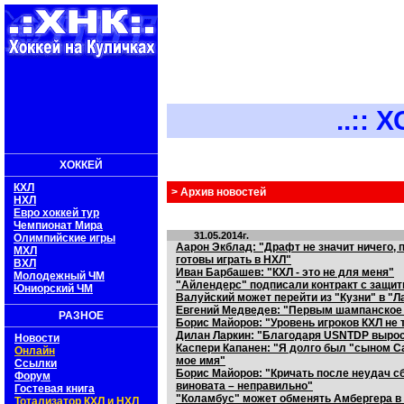
..:: ХОКК
ХОККЕЙ
КХЛ
> Архив новостей
НХЛ
Евро хоккей тур
Чемпионат Мира
31.05.2014г.
Олимпийские игры
Аарон Экблад: "Драфт не значит ничего, 
МХЛ
готовы играть в НХЛ"
ВХЛ
Иван Барбашев: "КХЛ - это не для меня"
Молодежный ЧМ
"Айлендерс" подписали контракт с защи
Юниорский ЧМ
Валуйский может перейти из "Кузни" в "Л
Евгений Медведев: "Первым шампанское 
РАЗНОЕ
Борис Майоров: "Уровень игроков КХЛ не 
Дилан Ларкин: "Благодаря USNTDP вырос н
Новости
Каспери Капанен: "Я долго был "сыном Са
Онлайн
мое имя"
Ссылки
Борис Майоров: "Кричать после неудач сб
Форум
виновата – неправильно"
Гостевая книга
"Коламбус" может обменять Амбергера в
Тотализатор КХЛ и НХЛ