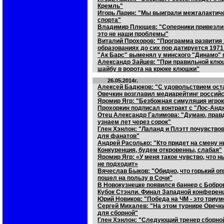
Кремль"
Игорь Ларин: "Мы выиграли межгалактич
спорта"
Владимир Плющев: "Соперники привезли 
это не наши проблемы"
Виталий Прохоров: "Программа развития
образованиях до сих пор датируется 1971
"Ак Барс" выменял у минского "Динамо" 
Александр Зайцев: "При правильной клюш
шайбу в ворота на крюке клюшки"
26.05.2014г.
Алексей Бадюков: "С удовольствием ост
Овечкин возглавил медиарейтинг российс
Яромир Ягр: "Безбожная симуляция игрок
Прохоркин подписал контракт с "Лос-Ан
Отец Александр Галимова: "Думаю, прав
узнаем лет через сорок"
Глен Хэнлон: "Лаланд и Плэтт почувство
для фанатов"
Андрей Расолько: "Кто придет на смену
Конкуренция, будем откровенны, слабая"
Яромир Ягр: «У меня такое чувство, что 
не подходит»
Вячеслав Быков: "Обидно, что горький оп
пошел на пользу в Сочи"
В Новокузнецке появился баннер с Бобро
Кубок Стэнли. Финал Западной конференц
Юрий Новиков: "Победа на ЧМ - это триу
Сергей Михалев: "На этом турнире Овечк
для сборной"
Глен Хэнлон: "Следующий тренер сборно