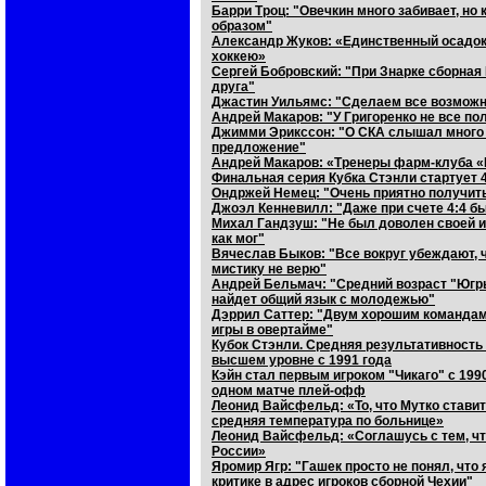
Барри Троц: "Овечкин много забивает, но
образом"
Александр Жуков: «Единственный осадо
хоккею»
Сергей Бобровский: "При Знарке сборная 
друга"
Джастин Уильямс: "Сделаем все возможно
Андрей Макаров: "У Григоренко не все по
Джимми Эрикссон: "О СКА слышал много х
предложение"
Андрей Макаров: «Тренеры фарм-клуба 
Финальная серия Кубка Стэнли стартует 
Ондржей Немец: "Очень приятно получит
Джоэл Кенневилл: "Даже при счете 4:4 бы
Михал Гандзуш: "Не был доволен своей и
как мог"
Вячеслав Быков: "Все вокруг убеждают, чт
мистику не верю"
Андрей Бельмач: "Средний возраст "Югры
найдет общий язык с молодежью"
Дэррил Саттер: "Двум хорошим командам
игры в овертайме"
Кубок Стэнли. Средняя результативност
высшем уровне с 1991 года
Кэйн стал первым игроком "Чикаго" с 1990
одном матче плей-офф
Леонид Вайсфельд: «То, что Мутко ставит 
средняя температура по больнице»
Леонид Вайсфельд: «Соглашусь с тем, чт
России»
Яромир Ягр: "Гашек просто не понял, что 
критике в адрес игроков сборной Чехии"