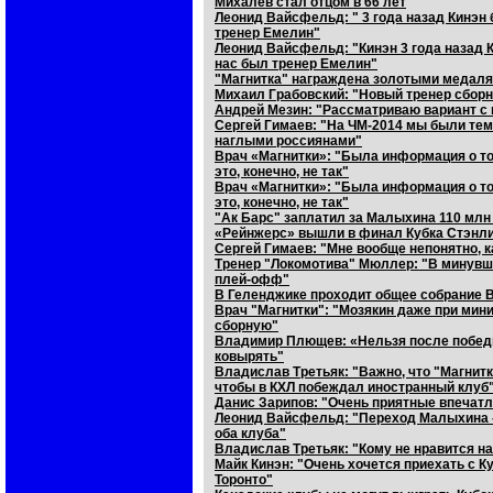
Михалев стал отцом в 66 лет
Леонид Вайсфельд: " 3 года назад Кинэн 
тренер Емелин"
Леонид Вайсфельд: "Кинэн 3 года назад К
нас был тренер Емелин"
"Магнитка" награждена золотыми медал
Михаил Грабовский: "Новый тренер сбор
Андрей Мезин: "Рассматриваю вариант с 
Сергей Гимаев: "На ЧМ-2014 мы были тем
наглыми россиянами"
Врач «Магнитки»: "Была информация о том
это, конечно, не так"
Врач «Магнитки»: "Была информация о то
это, конечно, не так"
"Ак Барс" заплатил за Малыхина 110 млн
«Рейнжерс» вышли в финал Кубка Стэнли
Сергей Гимаев: "Мне вообще непонятно, к
Тренер "Локомотива" Мюллер: "В минувш
плей-офф"
В Геленджике проходит общее собрание 
Врач "Магнитки": "Мозякин даже при мин
сборную"
Владимир Плющев: «Нельзя после победы
ковырять"
Владислав Третьяк: "Важно, что "Магнитк
чтобы в КХЛ побеждал иностранный клуб
Данис Зарипов: "Очень приятные впечатл
Леонид Вайсфельд: "Переход Малыхина - э
оба клуба"
Владислав Третьяк: "Кому не нравится на
Майк Кинэн: "Очень хочется приехать с К
Торонто"