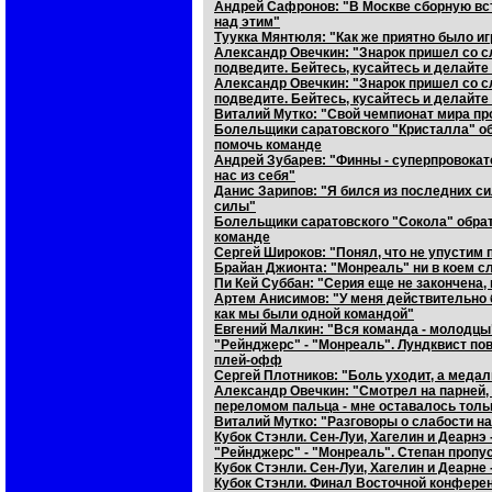
Андрей Сафронов: "В Москве сборную вс
над этим"
Туукка Мянтюля: "Как же приятно было иг
Александр Овечкин: "Знарок пришел со сл
подведите. Бейтесь, кусайтесь и делайте
Александр Овечкин: "Знарок пришел со сл
подведите. Бейтесь, кусайтесь и делайте
Виталий Мутко: "Свой чемпионат мира пр
Болельщики саратовского "Кристалла" об
помочь команде
Андрей Зубарев: "Финны - суперпровокат
нас из себя"
Данис Зарипов: "Я бился из последних сил
силы"
Болельщики саратовского "Сокола" обрат
команде
Сергей Широков: "Понял, что не упустим п
Брайан Джионта: "Монреаль" ни в коем с
Пи Кей Суббан: "Серия еще не закончена,
Артем Анисимов: "У меня действительно б
как мы были одной командой"
Евгений Малкин: "Вся команда - молодцы
"Рейнджерс" - "Монреаль". Лундквист пов
плей-офф
Сергей Плотников: "Боль уходит, а медал
Александр Овечкин: "Смотрел на парней, 
переломом пальца - мне оставалось толь
Виталий Мутко: "Разговоры о слабости на
Кубок Стэнли. Сен-Луи, Хагелин и Деарнэ 
"Рейнджерс" - "Монреаль". Степан пропу
Кубок Стэнли. Сен-Луи, Хагелин и Деарне 
Кубок Стэнли. Финал Восточной конферен