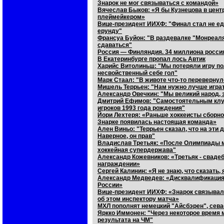
Знарок не мог связываться с командой»
Вячеслав Быков: «Я бы Кузнецова в цент
плеймейкером»
Вице-президент ИИХФ: "Финал стал не ед
ерунду"
Франсуа Буйон: "В раздевалке "Монреаля
сдаваться"
Россия — Финляндия. 34 миллиона росси
В Екатеринбурге пропал лось Автик
Харийс Витолиньш: "Мы потеряли игру по
несвойственный себе гол"
Марк Стаал: "В животе что-то перевернул
Мишель Террьен: "Нам нужно лучше игра
Александр Овечкин: "Мы великий народ, 
Дмитрий Ефимов: "Самостоятельным клуб
игроков 1993 года рождения"
Йори Лехтеря: «Раньше хоккеисты сборной
Знарке появилась настоящая команда»
Ален Виньо: "Террьен сказал, что на эти
Наверное, он прав"
Владислав Третьяк: «После Олимпиады м
хоккейная супердержава"
Александр Кожевников: «Третьяк - свадеб
награждении»
Сергей Калинин: «Я не знаю, что сказать,
Александр Медведев: «Дисквалификация 
России»
Вице-президент ИИХФ: «Знарок связывал
об этом инспектору матча»
МХЛ пополнят немецкий "Айсбэрен", сева
Яркко Иммонен: "Через некоторое время 
результата на ЧМ"