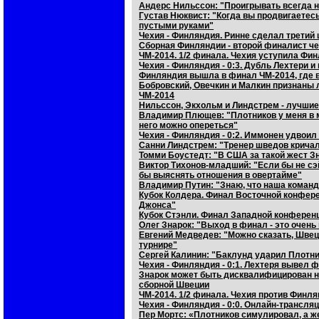
Андерс Нильссон: "Проигрывать всегда н
Густав Нюквист: "Когда вы продвигаетесь
пустыми руками"
Чехия - Финляндия. Ринне сделал третий 
Сборная Финляндии - второй финалист ч
ЧМ-2014. 1/2 финала. Чехия уступила Фи
Чехия - Финляндия - 0:3. Дубль Лехтери 
Финляндия вышла в финал ЧМ-2014, где в
Бобровский, Овечкин и Малкин признаны 
ЧМ-2014
Нильссон, Экхольм и Линдстрем - лучшие
Владимир Плющев: "Плотников у меня в 
него можно опереться"
Чехия - Финляндия - 0:2. Иммонен удвои
Санни Линдстрем: "Тренер шведов кричал 
Томми Боустедт: "В США за такой жест З
Виктор Тихонов-младший: "Если бы не сэ
бы выяснять отношения в овертайме"
Владимир Путин: "Знаю, что наша команд
Кубок Колдера. Финал Восточной конферен
Джонса"
Кубок Стэнли. Финал Западной конференц
Олег Знарок: "Выход в финал - это очень
Евгений Медведев: "Можно сказать, Швец
турнире"
Сергей Калинин: "Баклунд ударил Плотник
Чехия - Финляндия - 0:1. Лехтеря вывел 
Знарок может быть дисквалифицирован на
сборной Швеции
ЧМ-2014. 1/2 финала. Чехия против Финл
Чехия - Финляндия - 0:0. Онлайн-трансля
Пер Мортс: «Плотников симулировал, а ж