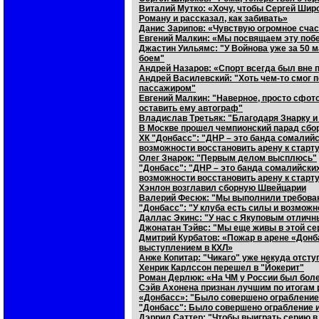
Виталий Мутко: «Хочу, чтобы Сергей Ши
Роману и рассказал, как забивать»
Данис Зарипов: «Чувствую огромное счаст
Евгений Малкин: «Мы посвящаем эту поб
Джастин Уильямс: "У Войнова уже за 50 
боем"
Андрей Назаров: «Спорт всегда был вне 
Андрей Василевский: "Хоть чем-то смог п
пассажиром"
Евгений Малкин: "Наверное, просто сфот
оставить ему автограф"
Владислав Третьяк: "Благодаря Знарку 
В Москве прошел чемпионский парад сбо
ХК "Донбасс": "ДНР – это банда сомалийс
возможности восстановить арену к старт
Олег Знарок: "Первым делом высплюсь"
"Донбасс": "ДНР – это банда сомалийских
возможности восстановить арену к старт
Хэнлон возглавил сборную Швейцарии
Валерий Фесюк: "Мы выполнили требова
"Донбасс": "У клуба есть силы и возможн
Даллас Экинс: "У нас с Якуповым отлич
Джонатан Тэйвс: "Мы еще живы в этой се
Дмитрий Курбатов: «Пожар в арене «Донб
выступлением в КХЛ»
Анже Копитар: "Чикаго" уже некуда отступ
Хенрик Карлссон перешел в "Йокерит"
Роман Дерлюк: «На ЧМ у России был боле
Сэйв Ахонена признан лучшим по итогам 
«Донбасс»: "Было совершено ограбление
"Донбасс": Было совершено ограбление 
Дэррил Саттер: "Чтобы выиграть серию в