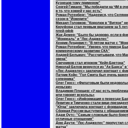
Кузнецов тому примером"
Сергей Гимаев: "Мы победили на ЧМ в оч
в то, что хоккей у нас есть"
Роман Ротенберг: "Надеемся, что Селянн
сезон в "Йокерите"
Михаил Головков: "Королюк в "Витязе" не
Кроуфорд стал первым вратарем за 5 лет,
плей-офф
Жак Демер: "Было бы здорово, если в фин
"Монреаль" и "Лос-Анджелес"
Хенрик Лундквист: "В пятом матче с "М
Роман Ротенберг: "Уверен, что приход Б
коммерческому развитию СКА"
Андрей Бельмач: "Рассчитываем, что Мак
звена"
Свечников стал игроком "Кейп-Бретона"
Николай Белов вернулся из "Ак Барса" в
«Лос-Анджелес» заключил контракт с фи
Патрик Кэйн: "Гол Смита был очень важен
соперника"
Олег Гросс: «Филатовым были недовольн
деньгам»
Владимир Плющев: «У нас есть проблема 
или говорят вскользь»
Олег Гросс: «Информация о переезде Бару
Левитин и Тимченко стали вице-президен
"Югра" заключила контракт с форвардом
Сборная России выступила с обращение
Адам Оутс: "Самым сложным было бороть
отличные отношения"
Дрю Даути: "Лос-Анджелес" пропустил сл
матча"