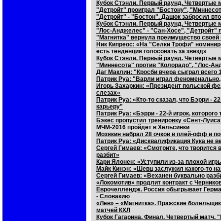
Кубок Стэнли. Первый раунд. Четвертые м
"Детройт" проиграл "Бостону", "Миннесо
"Детройт" - "Бостон". Дацюк забросил в
Кубок Стэнли. Первый раунд. Четвертые м
"Лос-Анджелес" - "Сан-Хосе", "Детройт" 
"Магнитка" вернула преимущество своей
Ник Кипреос: «На "Селки Трофи" номинир
есть тенденция голосовать за звезд»
Кубок Стэнли. Первый раунд. Четвертые м
"Миннесота" против "Колорадо", "Лос-Ан
Даг Маклин: "Кросби вчера сыграл всего 
Патрик Руа: "Варли играл феноменально,
Игорь Захаркин: «Президент польской фе
слезах»
Патрик Руа: «Кто-то сказал, что Бэрри - 2
карьеру"
Патрик Руа: «Бэрри - 22-й игрок, которог
Бэкес пропустил тренировку «Сент-Луиса
МЧМ-2016 пройдет в Хельсинки
Мозякин набрал 28 очков в плей-офф и п
Патрик Руа: «Дисквалификация Кука не в
Сергей Гимаев: «Смотрите, что творится 
разбит»
Кари Ялонен: «Уступили из-за плохой игр
Майк Кинэн: «Шевц заслужил какого-то на
Сергей Гимаев: «Веханен буквально разб
«Локомотив» продлит контракт с Черник
Еврочеллендж. Россия обыгрывает Герма
- Словакию
«Лев» – «Магнитка». Пражские болельщи
матчей КХЛ
Кубок Гагарина. Финал. Четвертый матч. 