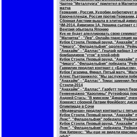
Чартер "Металлурга" прилетел в Магнитог
матча
Германия - Россия. Худобин дебютирует 
Еврочеллендж. Россия против Германии, 
Сборная Австрии вышла в элитный дивиз
ЧМ-2014. Дивизион 1А. Украина сыграет с
Венгрия обыграла Японию
Кук не будет апеллировать свою семим
"Магнитка" - "Лев". Онлайн-трансляция на
Кубок Стэнли. Первый раунд. "Анахайм" 
"Чикаго", "Филадельфия" одолела "Рейн
"Анахайм" - "Даллас". Гецлаф набрал 3 
бомбардиров "уток" в плей-офф
Кубок Стэнли. Первый раунд. "Анахайм" 
"Чикаго", "Филадельфия" победила "Рей
Гаврилин продлил контракт с «Барысом» 
Кубок Гагарина. Финал. Пятый матч. "Маг
Алекс Пьетранжело: "Мы заслужили побед
"Анахайм" - "Даллас". Томас заменил Ле
Стэнли-2014
"Анахайм" - "Даллас". Гарбутт ткнул Пер
Генменеджер "Каролины" Рутерфорд покин
Андрей Стась: "В минском "Динамо" оче
Хоккеист сборной Латвии Фрейбергс диск
Олимпиаде в Сочи
«Медвешчак» продлил контракты с пятью
Кубок Стэнли. Первый раунд. "Анахайм" п
Луис", "Филадельфия" победила "Рейнд
Кубок Стэнли. Первый раунд. "Анахайм" п
Луис", "Филадельфия" победила "Рейнд
Ник Кипреос: "Мы еще не видели красивых
офф"