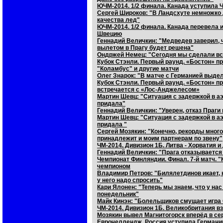
ЮЧМ-2014. 1/2 финала. Канада уступила
Сергей Широков: "В Ландсхуте немножко 
качества лед"
ЮЧМ-2014. 1/2 финала. Канада перевела 
Швецию
Геннадий Величкин: "Медведев заверил, 
вылетом в Прагу будет решена"
Ондржей Немец: "Сегодня мы сделали вс
Кубок Стэнли. Первый раунд. «Бостон» пр
"Коламбус" и другие матчи
Олег Знарок: "В матче с Германией выде
Кубок Стэнли. Первый раунд. «Бостон» п
встречается с «Лос-Анджелесом»
Мартин Шевц: "Ситуация с задержкой в аэр
придала"
Геннадий Величкин: "Уверен, отказ Праги
Мартин Шевц: "Ситуация с задержкой в аэр
придала "
Сергей Мозякин: "Конечно, рекорды много
принадлежит и моим партнерам по звену"
ЧМ-2014. Дивизион 1Б. Литва - Хорватия и
Геннадий Величкин: "Прага отказывается
Чемпионат Финляндии. Финал. 7-й матч. "
чемпионом
Владимир Петров: "Билялетдинов икает, 
у него надо спросить"
Кари Ялонен: "Теперь мы знаем, что у нас
понедельник"
Майк Кинэн: "Болельщиков смущает игра
ЧМ-2014. Дивизион 1Б. Великобритания в
Мозякин вывел Магнитогорск вперёд в се
Еврочеллендж. Россия уступила Германии