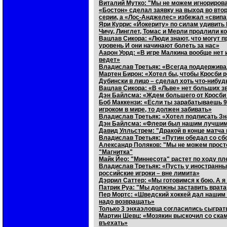
Виталий Мутко: "Мы не можем игнорирова
«Бостон» сделал заявку на выход во втор
серии, а «Лос-Анджелес» избежал «свипа
Яри Курри: «Йокериту» по силам удивить
Чичу, Линглет, Томас и Мерли продлили 
Вацлав Сикора: «Люди знают, что могут п
уровень И они начинают болеть за нас»
Аарон Уорд: «В игре Малкина вообще нет и
ведет»
Владислав Третьяк: «Всегда поддерживал
Мартен Бирон: «Хотел бы, чтобы Кросби р
Дубински в лицо – сделал хоть что-нибуд
Вацлав Сикора: «В «Льве» нет больших зв
Дэн Байлсма: «Ждем большего от Кросби
Боб Маккензи: «Если ты зарабатываешь 
игроком в мире, то должен забивать»
Владислав Третьяк: «Хотел подписать Зна
Дэн Байлсма: «Флери был нашим лучшим 
Давид Улльстрем: "Дракой в конце матча
Владислав Третьяк: «Путин обедал со сб
Александр Поляков: "Мы не можем просто 
"Магнитка"
Майк Йео: "Миннесота" растет по ходу п
Владислав Третьяк: «Пусть у иностранных
российские игроки – вне лимита»
Дэррил Саттер: «Мы готовимся к бою. А 
Патрик Руа: "Мы должны заставить врат
Пер Мортс: «Шведский хоккей дал нашим э
надо возвращать»
Только 3 энхаэловца согласились сыграт
Мартин Шевц: «Мозякин выскочил со скам
въехать»