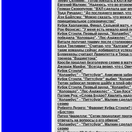
Теему Селянне: "Готов поехать в КХЛ и н
Евгений Малкин: "Надеюсь, что во втором
Герман Скоропупов: "ВХЛ сделала шаг вп
Тодд Ричардс: "До последнего верил, чт
Дэн Байлсма: "Можно сказать, что между
принципиальное соперничество"
Кубок Харламова. Финал. Седьмой матч. 
Рон Фрэнсис: "У меня есть немало идей п
Кубок Стэнли. Первый раунд. "Коламбус"
победила "Колорадо", "Лос-Анджелес" - 
Витале получил травму после столкновен
Брэд Треливинг: "Считаю, что "Калгари" 
такие команды сейчас добиваются успех
Букмекеры считают Лавиолетта и Троца г
тренера "Вашингтона"
Кросби продлил безголевую серию в матч
Джордж Макфи: "Вcегда верил, что с Ове
Кубок Стэнли"
"Коламбус" - "Питтсбург". Анисимов заб
Кубок Стэнли. "Питтсбург" выбил "Колам
Тютин забросил первую шайбу в плей-оф
Кубок Стэнли. Первый раунд. "Коламбус" 
"Колорадо", "Лос-Анджелес" - "Сан-Хосе
Патрик Руа: «Слова Будро? Хвалить надо 
"Коламбус" - "Питтсбург". Малкин сделал
серию
Роберто Луонго: "Фаворит Кубка Стэнли?
«Бостон»
Питер Чиарелли: "Сегин продолжит прогр
отвечать на вопросы о его обмене"
"Коламбус" - "Питтсбург". Малкин сдела
серию