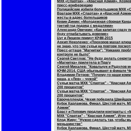
МХК «Спартак» - «Красная Армия». Хозяе
пресс-конференцию
Полицейские избили болельщиков МХК «
Вратари МХК «Спартак» и «Красной Армии
жесты в адрес болельщиков
Кевин Динин: «Молодежная сборная Канад
третий год подряд с медалями»
Александр Овечкин: «Как капитан сразу 
буду отрабатывать доверие»
Цуг и Люцерн примут ЮЧМ-2015
Архип Неколенко: «Прохоров махал клюш
не знаю, что там судьи на повторе посмо
Пресс-атташе "Магнитки": "Никаких пробл
контроле не было"
Сергей Светлов: "Не буду делать секрета
«Магнитка» прилетела в Прагу
Сергей Михалев: "Ковальчук и Радулов м
ЮЧМ-2014. США обыгрывают в финале Че
Владимир Петров: "Почему-то наши комм
наша, а «Лев» – чужой"
Судьи матча МХК "Спартак" - "Красная А
200 процентов"
Судьи матча МХК "Спартак" - "Красная А
200 процентов"
Еврочеллендж. Чехия победила Швейцар
Кубок Харламова. Финал. Шестой матч. М
Армии"
Браст и Попович продлили контракты с 
МХК "Спартак" - "Красная Армия". Игру п
Клод Жиру: "Нужно сделать так, чтобы мы
меньшинстве"
Кубок Харламова. Финал. Шестой матч. М