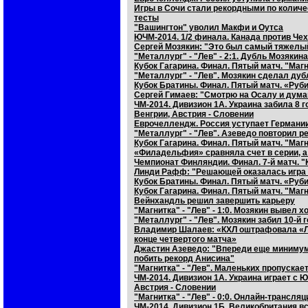
Игры в Сочи стали рекордными по колич
тесты
"Вашингтон" уволил Макфи и Оутса
ЮЧМ-2014. 1/2 финала. Канада против Ч
Сергей Мозякин: "Это был самый тяжелый
"Металлург" - "Лев" - 2:1. Дубль Мозякин
Кубок Гагарина. Финал. Пятый матч. "Маг
"Металлург" - "Лев". Мозякин сделал дуб
Кубок Братины. Финал. Пятый матч. «Руб
Сергей Гимаев: "Смотрю на Осалу и дума
ЧМ-2014. Дивизион 1А. Украина забила 8 
Венгрии, Австрия - Словении
Еврочеллендж. Россия уступает Германии
"Металлург" - "Лев". Азеведо повторил р
Кубок Гагарина. Финал. Пятый матч. "Маг
«Филадельфия» сравняла счет в серии, а
Чемпионат Финляндии. Финал. 7-й матч. "
Линди Рафф: "Решающей оказалась игра 
Кубок Братины. Финал. Пятый матч. «Руб
Кубок Гагарина. Финал. Пятый матч. "Маг
Вейнхандль решил завершить карьеру
"Магнитка" - "Лев" - 1:0. Мозякин вывел х
"Металлург" - "Лев". Мозякин забил 10-й 
Владимир Шалаев: «КХЛ оштрафовала «Ле
конце четвертого матча»
Джастин Азеведо: "Впереди еще минимум 
побить рекорд Анисина"
"Магнитка" - "Лев". Маленьких пропускает
ЧМ-2014. Дивизион 1А. Украина играет с 
Австрия - Словении
"Магнитка" - "Лев" - 0:0. Онлайн-трансля
ЧМ-2014. Дивизион 1Б. Великобритания в