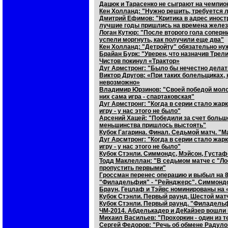
Дацюк и Тарасенко не сыграют на чемпио
Кен Холланд: "Нужно решить, требуется 
Дмитрий Ефимов: "Критика в адрес иност
лучшие годы пришлись на времена желез
Логан Кутюр: "После второго гола соперн
успели моргнуть, как получили еще два"
Кен Холланд: "Детройту" обязательно ну
Брайан Бурк: "Уверен, что назначив Трел
Чистов покинул «Трактор»
Дуг Армстронг: "Было бы нечестно делат
Виктор Другов: «При таких болельщиках, 
невозможно»
Владимир Юрзинов: "Своей победой молод
них сама игра - спартаковская"
Дуг Армстронг: "Когда в серии стало жа
игру - у нас этого не было"
Арсений Хацей: "Победили за счет больш
меньшинства пришлось выстоять"
Кубок Гагарина. Финал. Седьмой матч. "М
Дуг Арсмтронг: "Когда в серии стало жа
игру - у нас этого не было"
Кубок Стэнли. Симмондс, Мэйсон, Густаф
Тодд Маклеллан: "В седьмом матче с "Л
пропустить первыми"
Гроссман перенес операцию и выбыл на 8
"Филадельфия" - "Рейнджерс". Симмондс
Браун, Гецлаф и Тэйвс номинированы на
Кубок Стэнли. Первый раунд. Шестой ма
Кубок Стэнли. Первый раунд. "Филадель
ЧМ-2014. Абделькадер и ДеКайзер вошли
Михаил Васильев: "Прохоркин - один из т
Сергей Федоров: "Речь об обмене Радуло