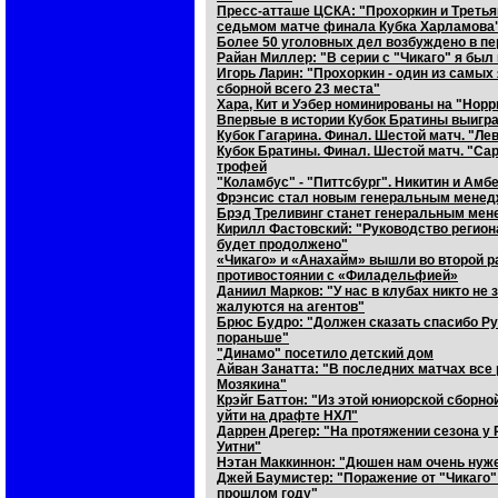
Пресс-атташе ЦСКА: "Прохоркин и Третья
седьмом матче финала Кубка Харламова
Более 50 уголовных дел возбуждено в пе
Райан Миллер: "В серии с "Чикаго" я был
Игорь Ларин: "Прохоркин - один из самых 
сборной всего 23 места"
Хара, Кит и Уэбер номинированы на "Нор
Впервые в истории Кубок Братины выигра
Кубок Гагарина. Финал. Шестой матч. "Ле
Кубок Братины. Финал. Шестой матч. "Са
трофей
"Коламбус" - "Питтсбург". Никитин и Амб
Фрэнсис стал новым генеральным менед
Брэд Треливинг станет генеральным мен
Кирилл Фастовский: "Руководство региона
будет продолжено"
«Чикаго» и «Анахайм» вышли во второй р
противостоянии с «Филадельфией»
Даниил Марков: "У нас в клубах никто не 
жалуются на агентов"
Брюс Будро: "Должен сказать спасибо Руа
пораньше"
"Динамо" посетило детский дом
Айван Занатта: "В последних матчах вс
Мозякина"
Крэйг Баттон: "Из этой юниорской сборн
уйти на драфте НХЛ"
Даррен Дрегер: "На протяжении сезона у
Уитни"
Нэтан Маккиннон: "Дюшен нам очень нужен
Джей Баумистер: "Поражение от "Чикаго" 
прошлом году"