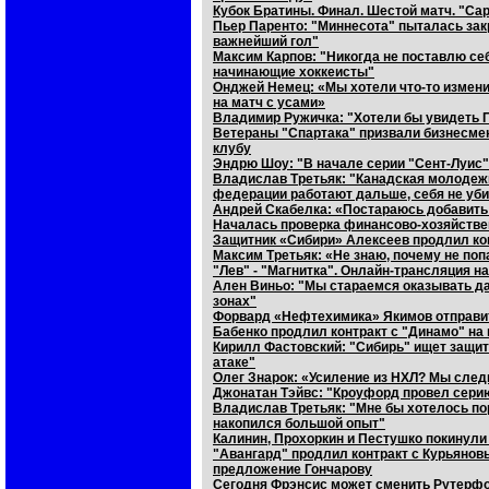
Кубок Братины. Финал. Шестой матч. "Са
Пьер Паренто: "Миннесота" пыталась закр
важнейший гол"
Максим Карпов: "Никогда не поставлю себя
начинающие хоккеисты"
Онджей Немец: «Мы хотели что-то измени
на матч с усами»
Владимир Ружичка: "Хотели бы увидеть П
Ветераны "Спартака" призвали бизнесме
клубу
Эндрю Шоу: "В начале серии "Сент-Луис" 
Владислав Третьяк: "Канадская молодежка
федерации работают дальше, себя не уб
Андрей Скабелка: «Постараюсь добавить 
Началась проверка финансово-хозяйстве
Защитник «Сибири» Алексеев продлил кон
Максим Третьяк: «Не знаю, почему не поп
"Лев" - "Магнитка". Онлайн-трансляция на
Ален Виньо: "Мы стараемся оказывать д
зонах"
Форвард «Нефтехимика» Якимов отправи
Бабенко продлил контракт с "Динамо" на 
Кирилл Фастовский: "Сибирь" ищет защитн
атаке"
Олег Знарок: «Усиление из НХЛ? Мы след
Джонатан Тэйвс: "Кроуфорд провел серию
Владислав Третьяк: "Мне бы хотелось пор
накопился большой опыт"
Калинин, Прохоркин и Пестушко покинули
"Авангард" продлил контракт с Курьяно
предложение Гончарову
Сегодня Фрэнсис может сменить Рутерфо