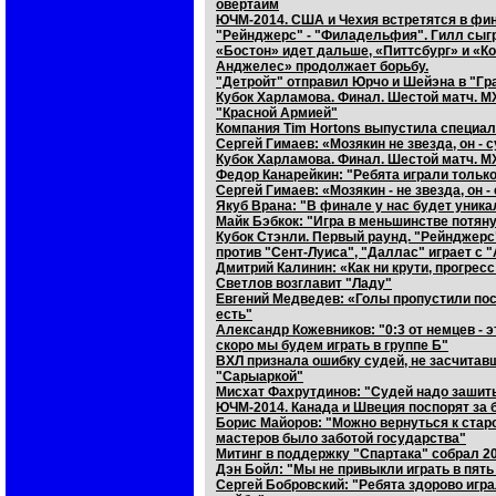
овертайм
ЮЧМ-2014. США и Чехия встретятся в фин
"Рейнджерс" - "Филадельфия". Гилл сыг
«Бостон» идет дальше, «Питтсбург» и «Ко
Анджелес» продолжает борьбу.
"Детройт" отправил Юрчо и Шейэна в "Гр
Кубок Харламова. Финал. Шестой матч. МХ
"Красной Армией"
Компания Tim Hortons выпустила специал
Сергей Гимаев: «Мозякин не звезда, он - 
Кубок Харламова. Финал. Шестой матч. М
Федор Канарейкин: "Ребята играли тольк
Сергей Гимаев: «Мозякин - не звезда, он 
Якуб Врана: "В финале у нас будет уник
Майк Бэбкок: "Игра в меньшинстве потяну
Кубок Стэнли. Первый раунд. "Рейнджер
против "Сент-Луиса", "Даллас" играет с
Дмитрий Калинин: «Как ни крути, прогрес
Светлов возглавит "Ладу"
Евгений Медведев: «Голы пропустили пос
есть"
Александр Кожевников: "0:3 от немцев - 
скоро мы будем играть в группе Б"
ВХЛ признала ошибку судей, не засчитавш
"Сарыаркой"
Мисхат Фахрутдинов: "Судей надо зашить
ЮЧМ-2014. Канада и Швеция поспорят за 
Борис Майоров: "Можно вернуться к стар
мастеров было заботой государства"
Митинг в поддержку "Спартака" собрал 2
Дэн Бойл: "Мы не привыкли играть в пять
Сергей Бобровский: "Ребята здорово игра