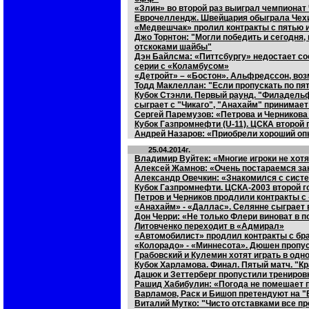
«Злин» во второй раз выиграл чемпионат
Еврочеллендж. Швейцария обыграла Чех
«Медвешчак» пролил контракты с пятью 
Джо Торнтон: "Могли победить и сегодня,
отскоками шайбы"
Дэн Байлсма: «Питтсбургу» недостает со
серии с «Коламбусом»
«Детройт» – «Бостон». Альфредссон, воз
Тодд Маклеллан: "Если пропускать по пя
Кубок Стэнли. Первый раунд. "Филадельф
сыграет с "Чикаго", "Анахайм" принимае
Сергей Паремузов: «Петрова и Черникова
Кубок Газпромнефти (U-11). ЦСКА второй
Андрей Назаров: «Приобрели хороший оп
25.04.2014г.
Владимир Вуйтек: «Многие игроки не хотя
Алексей Жамнов: «Очень постараемся за
Александр Овечкин: «Знакомился с сист
Кубок Газпромнефти. ЦСКА-2003 второй 
Петров и Черников продлили контракты с
«Анахайм» - «Даллас». Селянне сыграет 
Дон Черри: «Не только Флери виноват в п
Литовченко переходит в «Адмирал»
«Автомобилист» продлил контракты с б
«Колорадо» - «Миннесота». Дюшен пропу
Грабовский и Кулемин хотят играть в одн
Кубок Харламова. Финал. Пятый матч. "К
Дацюк и Зеттерберг пропустили трениров
Рашид Хабибулин: «Погода не помешает 
Варламов, Раск и Бишоп претендуют на 
Виталий Мутко: "Чисто отставками все п