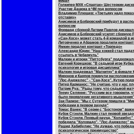
мира»
Голкипер МХК «Спартак» Шестеркин дис
Участие Дацюка в ЧМ под вопросом
Владимир Плющев: «Третьяку надо показ
отставку»
Анисимов и Бобровский прибудут в распо
вопросом
Форвард сборной Латвии Павлов дисквали
Анисимов и Бобровский усилят сборную Р
«Сан-Хосе» может стать 4-й командой в и
Литовченко и Абрамов продлили контрак
Ямкин продлил контракт «Торпедо»
Александр Юдин: "Наш хоккей стал падать
ссылать в Чебаркуль"
Малкин и игроки "Питтсбурга" поддержал
Евгений Корешков: "В седьмой игре Кубка
психология и игровая дисциплина"
Малкин поддержал "Магнитку" в финале 
Миронов и Карпов покинули расположени
"Лос-Анджелес" - "Сан-Хосе". Кутюр под
Питер Карманос: "Не считаю, что у нас п
Патрик Руа: "Рады тому, что седьмой ма
Теему Селянне: "Русским все говорили, 
было проявление негативного мышления
Зак Паризе: "Мы с Сутером пришли в "Мин
победами в первом раунде"
Томас Ванек: "В серии с "Бостоном" важн
Кубок Стэнли. Малкин стал первой звездо
Кубок Стэнли. Первый раунд. "Коламбус"
победила "Колорадо", "Лос-Анджелес" вы
Рашид Хабибулин: "Не думаю, что победа
психологическое преимущество"