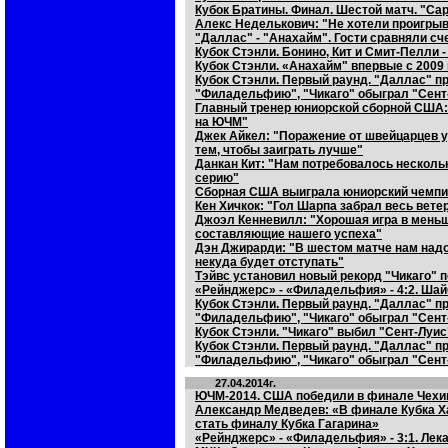
Кубок Братины. Финал. Шестой матч. "Са
Алекс Неделькович: "Не хотели проигрыв
"Даллас" - "Анахайм". Гости сравняли сч
Кубок Стэнли. Бонино, Кит и Смит-Пелли 
Кубок Стэнли. «Анахайм" впервые с 2009
Кубок Стэнли. Первый раунд. "Даллас" п
"Филадельфию", "Чикаго" обыграл "Сент
Главный тренер юниорской сборной США: 
на ЮЧМ"
Джек Айкел: "Поражение от швейцарцев у
тем, чтобы заиграть лучше"
Данкан Кит: "Нам потребовалось несколь
серию"
Сборная США выиграла юниорский чемпион
Кен Хичкок: "Гол Шарпа забрал весь вете
Джоэл Кенневилл: "Хорошая игра в мень
составляющие нашего успеха"
Дэн Джирарди: "В шестом матче нам над
некуда будет отступать"
Тэйвс установил новый рекорд "Чикаго" 
«Рейнджерс» - «Филадельфия» - 4:2. Шай
Кубок Стэнли. Первый раунд. "Даллас" п
"Филадельфию", "Чикаго" обыграл "Сент
Кубок Стэнли. "Чикаго" выбил "Сент-Луис
Кубок Стэнли. Первый раунд. "Даллас" п
"Филадельфию", "Чикаго" обыграл "Сент
27.04.2014г.
ЮЧМ-2014. США победили в финале Чехию
Александр Медведев: «В финале Кубка Ха
стать финалу Кубка Гагарина»
«Рейнджерс» - «Филадельфия» - 3:1. Лека