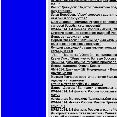
ЮЧМ-2014. 1/4 финала. Россия проиграла
матчи
Рашит Давыдов: "То, что Еременко не пое
ни у кого нет"
Илья Воробьев: "Льву" хорошо удается т
чем они и пользуются"
Олег Знарок: "Германия играет в североа
силовой борьбы, столкновений"
ЮЧМ-2014. 1/4 финала. Россия - Чехия, 
Овечкин назначен капитаном сборной Рос
Денисов - ассистентами
Сергей Светлов: "Лев" - не бедный клуб, 
обыгрывает, вот все и ревнуют"
Лучший атакующий защитник чемпионата
карьеру в КХЛ
"Лев" - "Магнитка". Онлайн-трансляция н
Кевин Уикс: "Жиру нужно больше бросать
ЧМ-2014. Дивизион 1А. Украина проиграл
Япония одолела Южную Корею
ЧМ-2014. Дивизион 1Б. Нидерланды - Вел
другие матчи
Максим Гончаров посетил детскую больн
одному из пациентов
Станя может перейти в «Слован»
Даррен Дрегер: "Если хотите критиковать 
ЮЧМ-2014. 1/4 финала. Россия проигрыва
матчи
Александр Матерухин: "Шансы выйти в э
ЮЧМ-2014. Чехия - Россия. Максим Треть
команды
ЮЧМ-2014. 1/4 финала. Россия играет с 
Дмитрий Семин может перейти в «Салав