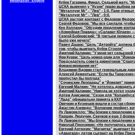
Webmaster: Evgeny
Кубок Гагарина. Финал. Седьмой матч. "М
ЦСКА выменял у "Кузни" право выбора н
"Металлург Мг" - "Лев" - 1:0. Паре открыл
"Металлург Мг" - "Лев" - 0:0.
ЦСКА расторг контракт с Федором Федор
Сергей Федоров: "Мы все сделали, чтоб
Кен Холланд: "Обсудим продление контра
«Хоккейная Правда»: «Салават Юлаев» — 
Сергей Бобровский: "В третьем периоде 
было уже нечего"
Павел Дацюк: "Цель "Детройта" должна бы
том, чтобы выиграть Кубок Стэнли"
Дмитрий Калинин: "У меня нет серьезной 
Яри Курри: "Цель номер один для "Йокер
Председатель совета директоров "Спарта
финансирования нет"
Владимир Вдовин стал генеральным дир
Алексей Дементьев: "Если бы Тарасенко п
пропустил бы полгода"
"Сочинские Леопарды" и "Йокерит" приня
Евгений Малкин: "Не хотелось доводить 
Дмитрий Калинин: "Никуда не хотел уход
Артем Анисимов: "Сезон для "Коламбуса
"Лада" официально принята в КХЛ
Овечкин и Кузнецов вошли в состав сборн
Джастин Азеведо: "Волнение пройдет, ко
Лу Ламорелло: "Мы близки к продлению к
Паршин, Людучин, Скачков и еще 3 форв
Лу Ламорелло: "Мы близки к продлению к
Николай Прохоркин: «Не получилось раск
Евгений Артюхин: "Магнитка" выиграет К
«Авангард» летом сыграет на Кубке През