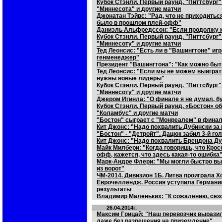
Кубок Стэнли. Первый раунд. "Питтсбург"
"Миннесота" и другие матчи
Джонатан Тэйвс: "Рад, что не приходиться
было в прошлом плей-офф"
Даниэль Альфредссон: "Если продолжу ка
Кубок Стэнли. Первый раунд. "Питтсбург"
"Миннесоту" и другие матчи
Тед Леонсис: "Есть ли в "Вашингтоне" иг
генменеджер"
Президент "Вашингтона": "Как можно быт
Тед Леонсис: "Если мы не можем выиграт
нужны новые лидеры"
Кубок Стэнли. Первый раунд. "Питтсбург"
"Миннесоту" и другие матчи
Джером Игинла: "О финале я не думал, б
Кубок Стэнли. Первый раунд. «Бостон» о
"Коламбус" и другие матчи
"Бостон" сыграет с "Монреалем" в финал
Кит Джонс: "Надо похвалить Дубински за 
"Бостон" - "Детройт". Дацюк забил 3-й го
Кит Джонс: "Надо похвалить Брендона Дуб
Майк Милбери: "Когда говоришь, что Кросб
офф, кажется, что здесь какая-то ошибка
Марк-Андре Флери: "Мы могли быстро выб
из ворот"
ЧМ-2014. Дивизион 1Б. Литва проиграла Х
Еврочеллендж. Россия уступила Германи
результаты
Владимир Маленьких: "К сожалению, сезо
26.04.2014г.
Максим Грицай: "Наш перевозчик выразил
даже без разрешения на приземление"