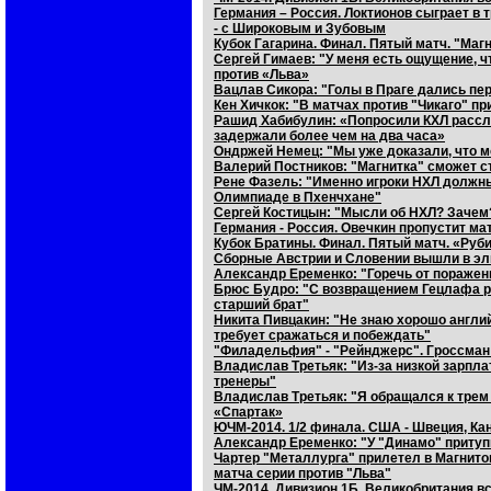
Германия – Россия. Локтионов сыграет в 
- с Широковым и Зубовым
Кубок Гагарина. Финал. Пятый матч. "Маг
Сергей Гимаев: "У меня есть ощущение, чт
против «Льва»
Вацлав Сикора: "Голы в Праге дались пе
Кен Хичкок: "В матчах против "Чикаго" п
Рашид Хабибулин: «Попросили КХЛ рассле
задержали более чем на два часа»
Ондржей Немец: "Мы уже доказали, что м
Валерий Постников: "Магнитка" сможет с
Рене Фазель: "Именно игроки НХЛ должны
Олимпиаде в Пхенчхане"
Сергей Костицын: "Мысли об НХЛ? Зачем?
Германия - Россия. Овечкин пропустит ма
Кубок Братины. Финал. Пятый матч. «Руб
Сборные Австрии и Словении вышли в эл
Александр Еременко: "Горечь от поражен
Брюс Будро: "С возвращением Гецлафа ре
старший брат"
Никита Пивцакин: "Не знаю хорошо англий
требует сражаться и побеждать"
"Филадельфия" - "Рейнджерс". Гроссман
Владислав Третьяк: "Из-за низкой зарпл
тренеры"
Владислав Третьяк: "Я обращался к трем
«Спартак»
ЮЧМ-2014. 1/2 финала. США - Швеция, Ка
Александр Еременко: "У "Динамо" притуп
Чартер "Металлурга" прилетел в Магнитог
матча серии против "Льва"
ЧМ-2014. Дивизион 1Б. Великобритания в