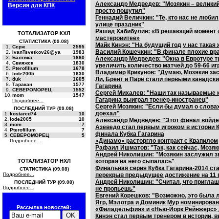
Александр Медведев: "Мозякин – великий
Версия для КПК
просто пошутил"
Геннадий Величкин: "Те, кто нас не любил
улице праздник"
Рашид Хабибулин: «В решающий момент «
ТОТАЛИЗАТОР КХЛ
мастеровитее»
СТАТИСТИКА (09.08)
Майк Кинэн: "На будущий год у нас такая 
1.
Серж
2595
Василий Кошечкин: "В финале плохие вра
2.
IvanTsvetkov26@ya
1983
3.
Балтика
1880
Александр Медведев: "Окна в Евротуре т
4.
Свияжск
1830
увеличить количество матчей до 59-66 иг
5.
Pterofillum
1678
Владимир Крикунов: "Думаю, Мозякин зас
6.
lode2005
1630
Ли, Брент и Паре стали первыми канадск
7.
duk
1605
8.
Таракан
1577
Гагарина
9.
СЕВЕРОМОРЕЦ
1552
Сергей Михалев: "Наши так называемые к
10.
mom
1547
Гагарина выиграл тренер-иностранец"
Подробнее...
Сергей Мозякин: "Если бы думал о словах
ПОСЛЕДНИЙ ТУР (09.08)
доехал"
1.
kostared74
10
2.
lode2005
10
Александр Медведев: "Этот финал войдет
3.
mom
7
Азеведо стал первым игроком в истории 
4.
Pterofillum
7
финала Кубка Гагарина
5.
СЕВЕРОМОРЕЦ
5
«Динамо» расторгло контракт с Квапилом
Подробнее...
Рафаил Ишматов: "Так, как сейчас, Мозяк
Андрей Николишин: "Мозякин заслужил зв
ТОТАЛИЗАТОР НХЛ
которая на него сыпалась"
Финальная серия Кубка Гагарина-2014 ста
СТАТИСТИКА (09.08)
Подробнее...
перекрыв предыдущее достижение на 11 
Андрей Николишин: "Считал, что приглаше
ПОСЛЕДНИЙ ТУР (09.08)
Подробнее...
не пропьешь"
Евгений Корешков: "Возможно, это была 
Ягр, Мэлотра и Доминик Мур номинирова
Рассылка новостей:
«Филадельфия» и «Нью-Йорк Рейнжерс» д
Кинэн стал первым тренером в истории, в