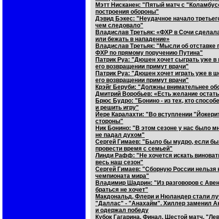
Мэтт Нисканен: "Пятый матч с "Коламбу
построения обороны"
Дэвид Бэкес: "Неудачное начало третьег
чем следовало"
Владислав Третьяк: «ФХР в Сочи сделала в
или бежать в нападение»
Владислав Третьяк: "Мысли об отставке п
ФХР по прямому поручению Путина"
Патрик Руа: "Дюшен хочет сыграть уже в
его возвращении примут врачи"
Патрик Руа: "Дюшен хочет играть уже в ш
его возвращении примут врачи"
Крэйг Беруби: "Должны внимательнее обо
Дмитрий Воробьев: «Есть желание остат
Брюс Будро: "Бонино - из тех, кто спосо
и решить игру"
Йере Каралахти: "Во вступлении "Йокери
стороны"
Ник Бонино: "В этом сезоне у нас было мн
не падал духом"
Сергей Гимаев: "Было бы мудро, если бы
провести время с семьей"
Линди Рафф: "Не хочется искать виноват
весь наш сезон"
Сергей Гимаев: "Сборную России нельзя
чемпионата мира"
Владимир Шадрин: "Из разговоров с Авено
браться не хочет"
Макдональд, Флери и Нюландер стали л
"Даллас" - "Анахайм". Хиллер заменил 
и одержал победу
Кубок Гагарина. Финал. Шестой матч. "Ле