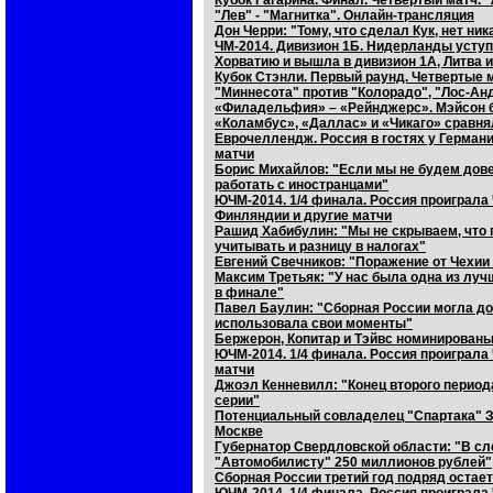
Кубок Гагарина. Финал. Четвертый матч. 
"Лев" - "Магнитка". Онлайн-трансляция
Дон Черри: "Тому, что сделал Кук, нет ник
ЧМ-2014. Дивизион 1Б. Нидерланды усту
Хорватию и вышла в дивизион 1А, Литва 
Кубок Стэнли. Первый раунд. Четвертые м
"Миннесота" против "Колорадо", "Лос-Ан
«Филадельфия» – «Рейнджерс». Мэйсон б
«Коламбус», «Даллас» и «Чикаго» сравнял
Еврочеллендж. Россия в гостях у Германи
матчи
Борис Михайлов: "Если мы не будем дове
работать с иностранцами"
ЮЧМ-2014. 1/4 финала. Россия проиграла
Финляндии и другие матчи
Рашид Хабибулин: "Мы не скрываем, что п
учитывать и разницу в налогах"
Евгений Свечников: "Поражение от Чехии 
Максим Третьяк: "У нас была одна из лу
в финале"
Павел Баулин: "Сборная России могла д
использовала свои моменты"
Бержерон, Копитар и Тэйвс номинированы
ЮЧМ-2014. 1/4 финала. Россия проиграла
матчи
Джоэл Кенневилл: "Конец второго период
серии"
Потенциальный совладелец "Спартака" З
Москве
Губернатор Свердловской области: "В с
"Автомобилисту" 250 миллионов рублей"
Сборная России третий год подряд остае