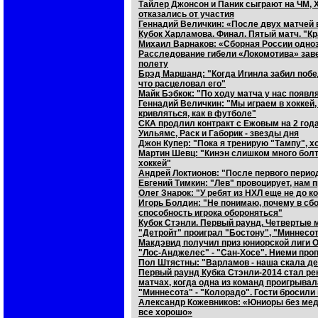
Тайлер Джонсон и Паник сыграют на ЧМ, 
отказались от участия
Геннадий Величкин: «После двух матчей
Кубок Харламова. Финал. Пятый матч. "К
Михаил Варнаков: «Сборная России одно
Расследование гибели «Локомотива» зав
полету
Брэд Маршанд: "Когда Игинла забил побед
что расцеловал его"
Майк Бэбкок: "По ходу матча у нас появл
Геннадий Величкин: "Мы играем в хоккей,
кривляться, как в футболе"
СКА продлил контракт с Ежовым на 2 год
Уильямс, Раск и Габорик - звезды дня
Джон Купер: "Пока я тренирую "Тампу", х
Мартин Шевц: "Кинэн слишком много болта
хоккей"
Андрей Локтионов: "После первого перио
Евгений Тимкин: "Лев" провоцирует, нам 
Олег Знарок: "У ребят из НХЛ еще не до 
Игорь Болдин: "Не понимаю, почему в сб
способность игрока обороняться"
Кубок Стэнли. Первый раунд. Четвертые 
"Детройт" проиграл "Бостону", "Миннесо
Макдэвид получил приз юниорской лиги О
"Лос-Анджелес" - "Сан-Хосе". Ниеми про
Пол Штястны: "Варламов - наша скала де
Первый раунд Кубка Стэнли-2014 стал ре
матчах, когда одна из команд проигрывал
"Миннесота" - "Колорадо". Гости бросили
Александр Кожевников: «Юниоры без меда
все хорошо»