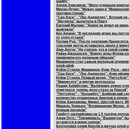
шайбу"
Артем Анисимов: "Мало угрожали ворота
Милан Лучич: "Между нами и "Монреалем"
противостояние"
"Сан-Хосе" - "Лос-Анджелес". Влэшик не 
"Магнитка" вылетела в Прагу
Евгений Малкин: "Давно не играл на краю,
выиграли"
Кен Хичкок: "В последних играх мы посто
от этого устаем"
Патрик Руа: "После удаления Ландескуга
спасение матча оставалось около 2 мину
Дрю Даути: "Не считаю, что в такой серии
Райан Джохансен: "Вокруг игры Флери ход
проверили его должным образом"
Маккиннон стал самым молодым игроком с
плей-офф
Кубок Стэнли. Маккиннон, Куик, Раск - зв
"Сан-Хосе" - "Лос-Анджелес". Куик офор
Кубок Стэнли. Первый раунд. "Питтсбург"
"Миннесоту" и другие результаты
Рашид Хабибулин: "Величкину нужно угом
отметился, теперь дело стало за Прагой"
"Питтсбург" - "Коламбус". Бобровский сд
количеству отраженных бросков в одном
Кубок Харламова. Финал. Шестой матч. М
Мишель Террьен: "Возвращение Моэна - 
вторым раундом"
Гарбутт оштрафован на 1,5 тысячи доллар
Адам Оутс: "Тренировать "Вашингтон" бы
останется в моем сердце"
Безголевая серия Кросби в матчах плей-о