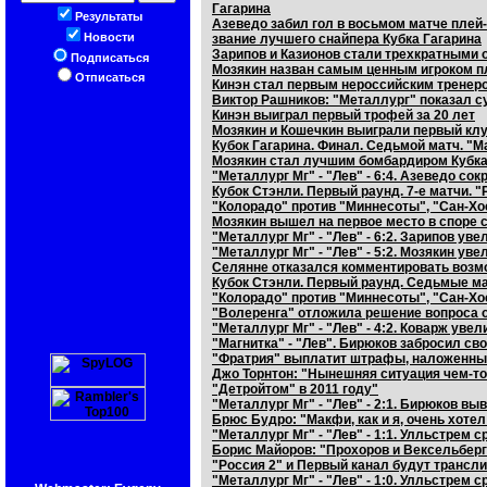
Гагарина
Результаты
Азеведо забил гол в восьмом матче пле
Новости
звание лучшего снайпера Кубка Гагарина
Зарипов и Казионов стали трехкратными 
Подписаться
Мозякин назван самым ценным игроком 
Отписаться
Кинэн стал первым нероссийским тренер
Виктор Рашников: "Металлург" показал с
Кинэн выиграл первый трофей за 20 лет
Мозякин и Кошечкин выиграли первый клу
Кубок Гагарина. Финал. Седьмой матч. "М
Мозякин стал лучшим бомбардиром Кубка
"Металлург Мг" - "Лев" - 6:4. Азеведо сок
Кубок Стэнли. Первый раунд. 7-е матчи.
"Колорадо" против "Миннесоты", "Сан-Хо
Мозякин вышел на первое место в споре с
"Металлург Мг" - "Лев" - 6:2. Зарипов у
"Металлург Мг" - "Лев" - 5:2. Мозякин у
Селянне отказался комментировать возм
Кубок Стэнли. Первый раунд. Седьмые м
"Колорадо" против "Миннесоты", "Сан-Хо
"Волеренга" отложила решение вопроса о
"Металлург Мг" - "Лев" - 4:2. Коварж ув
"Магнитка" - "Лев". Бирюков забросил с
"Фратрия" выплатит штрафы, наложенны
Джо Торнтон: "Нынешняя ситуация чем-то 
"Детройтом" в 2011 году"
"Металлург Мг" - "Лев" - 2:1. Бирюков вы
Брюс Будро: "Макфи, как и я, очень хоте
"Металлург Мг" - "Лев" - 1:1. Улльстрем 
Борис Майоров: "Прохоров и Вексельберг
"Россия 2" и Первый канал будут трансл
"Металлург Мг" - "Лев" - 1:0. Улльстрем 