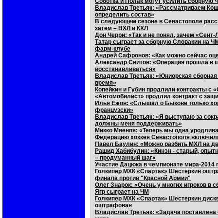
Соботка и Полак могут усилить сборную 
Владислав Третьяк: «Рассматриваем Кош
определить состав»
В следующем сезоне в Севастополе расс
затем – ВХЛ и КХЛ
Дон Черри: «Так и не понял, зачем «Сен
Татар сыграет за сборную Словакии на ЧМ
фарм-клубе
Андрей Сафронов: «Как можно сейчас оце
Александр Свитов: «Операция прошла в 
восстанавливаться»
Владислав Третьяк: «Юниорская сборная 
время»
Копейкин и Губин продлили контракты с 
«Автомобилист» продлил контракт с защ
Илья Ежов: «Слышал о Быкове только хор
французски»
Владислав Третьяк: «Я выступаю за сокр
должны меня поддерживать»
Микко Мяенпя: «Теперь мы одна уродлив
Федерацию хоккея Севастополя включил
Павел Баулин: «Можно разбить МХЛ на д
Рашид Хабибулин: «Кинэн - старый, опыт
– продуманный шаг»
Участие Дацюка в чемпионате мира-2014 
Голкипер МХК «Спартак» Шестеркин оштр
финала против "Красной Армии"
Олег Знарок: «Очень у многих игроков в 
Ягр сыграет на ЧМ
Голкипер МХК «Спартак» Шестеркин диск
оштрафован
Владислав Третьяк: «Задача поставлена 