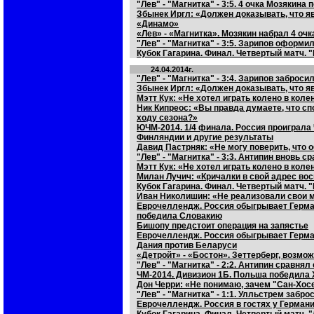
"Лев" - "Магнитка" - 3:5. 4 очка Мозякина
Збынек Иргл: «Должен доказывать, что я
«Динамо»
«Лев» - «Магнитка». Мозякин набрал 4 очк
"Лев" - "Магнитка" - 3:5. Зарипов оформи
Кубок Гагарина. Финал. Четвертый матч. 
24.04.2014г.
"Лев" - "Магнитка" - 3:4. Зарипов заброси
Збынек Иргл: «Должен доказывать, что 
Мэтт Кук: «Не хотел играть колено в кол
Ник Кипреос: «Вы правда думаете, что с
ходу сезона?»
ЮЧМ-2014. 1/4 финала. Россия проиграла
Финляндии и другие результаты
Давид Пастрняк: «Не могу поверить, что
"Лев" - "Магнитка" - 3:3. Антипин вновь с
Мэтт Кук: «Не хотел играть колено в коле
Милан Лучич: «Кричалки в свой адрес в
Кубок Гагарина. Финал. Четвертый матч. "
Иван Николишин: «Не реализовали свои
Еврочеллендж. Россия обыгрывает Герма
победила Словакию
Бишопу предстоит операция на запястье
Еврочеллендж. Россия обыгрывает Герма
Дания против Беларуси
«Детройт» - «Бостон». Зеттерберг, возмож
"Лев" - "Магнитка" - 2:2. Антипин сравнял
ЧМ-2014. Дивизион 1Б. Польша победила 
Дон Черри: «Не понимаю, зачем "Сан-Хосе"
"Лев" - "Магнитка" - 1:1. Улльстрем забр
Еврочеллендж. Россия в гостях у Герман