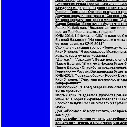
Бывший форвард «Локомотива» Хагман п
Безголевая серия Кросби в матчах плей-о
Фредерик Андерсен: "Я должен забыть эт
Россия - Германия. Овечкин сыграет в т
Дедунов продлил контракт с "Северсталь
Китаров продлил контракт с минским "Дин
Сидни Кросби: "Если нужно будет что-то с
Рашид Хабибулин: "Экспертная комиссия 
против Тернберга в рамках правил"
ЮЧМ-2014. 1/4 финала. США играют со Сло
Евгений Назаркин: "Не допускаем и мысли
четвертьфинала ЮЧМ-2014"
Скончался старший тренер «Тороса» Ал
Кари Ялонен: "Я восхищаюсь Мозякиным,
хоккеисты, а лучшие команды"
"Даллас" - "Анахайм". Перри подрался с
Павел Баулин: "В матче с Чехией будет б
Павел Дацюк: «Спасибо за поздравления,
Германия — Россия. Василевский будет з
ЮЧМ-2014. Форвард сборной России Вовч
Кари Ялонен: "Счастлив возможности сид
конференциях"
Ник Фолиньо: "Перед овертаймом сказал 
вы не против?"
Игорь Ларин: "Надеемся, уроки от Ереме
ЧМ-2014. Сборная Украины потеряла шан
Еврочеллендж. Россия в гостях у Герман
матчи
Дэн Байлсма: "Не могу сказать, что Крос
команде"
Патрик Кэйн: "Можно сказать, что сейчас
Кен Хичкок: "Теперь я точно знаю, что ч