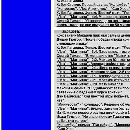
Кубка Гагарина
Кубок Стэнли. Первый раунд. "Коламбус" 
"Колорадо", "Лос-Анджелес" - "Сан-Хосе
Кубок Гагарина. Финал. Шестой матч. "Ле
"Лев" - "Магнитка" - 4:4. Мяенпя сравнял 
Сергей Гимаев: "Я говорил, для чего такие
нолем голов, но они получают по 50 милл
28.04.2014г.
Константин Макаров признан самым ценн
Душан Грегор: "После победы игроки кри
словацком языке"
Кубок Гагарина. Финал. Шестой матч. "Ле
"Лев" - "Магнитка" - 3:4. Паре вывел гост
Сергей Гимаев: "В меньшинстве "Магнитк
"Лев" - "Магнитка" - 2:2. Михаил Юньков 
"Лев" - "Магнитка". Азеведо забил в сед
"Лев" - "Магнитка" - 2:1. Шевц вывел хоз
"Лев" - "Магнитка". Мозякин забил 12-й г
"Лев" - "Магнитка" - 1:1. Азеведо сравнял
"Лев" - "Магнитка" - 0:1. Мозякин открыл 
"Лев" - "Магнитка" - 0:0. Матч начался
Максим Якуценя: "В "Донбассе" есть пр
связанные с падением курса гривны"
Дэн Байлсма: "Ход шестой игры покажет,
нет"
"Миннесота" - "Колорадо". Решение об у
"Лев" - "Магнитка". Бирнер заменит Улль
Из 41 матча первого раунда плей-офф в 
Иржи Гудлер: "Не знаю, почему Гадамчик
себе этим голову"
"Коламбус" примет "Питтсбург", "Миннесо
"Сан-Хосе"