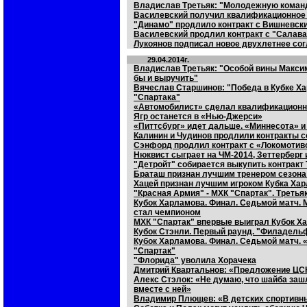
Владислав Третьяк: "Молодежную команд
Василевский получил квалификационное
"Динамо" продлило контракт с Вишневск
Василевский продлил контракт с "Сала
Лукоянов подписал новое двухлетнее со
29.04.2014г.
Владислав Третьяк: "Особой вины Максима
бы и выручить"
Вячеслав Старшинов: "Победа в Кубке Х
"Спартака"
«Автомобилист» сделал квалификацион
Ягр останется в «Нью-Джерси»
«Питтсбург» идет дальше. «Миннесота» и
Калинин и Чудинов продлили контракты с
Сэнфорд продлил контракт с «Локомотиво
Нюквист сыграет на ЧМ-2014, Зеттерберг 
"Детройт" собирается выкупить контракт 
Браташ признан лучшим тренером сезона
Хацей признан лучшим игроком Кубка Ха
"Красная Армия" - МХК "Спартак". Третья
Кубок Харламова. Финал. Седьмой матч. 
стал чемпионом
МХК "Спартак" впервые выиграл Кубок Х
Кубок Стэнли. Первый раунд. "Филадель
Кубок Харламова. Финал. Седьмой матч.
"Спартак"
"Флорида" уволила Хорачека
Дмитрий Квартальнов: «Предложение ЦСК
Алекс Стэлок: «Не думаю, что шайба зашл
вместе с ней»
Владимир Плющев: «В детских спортивны