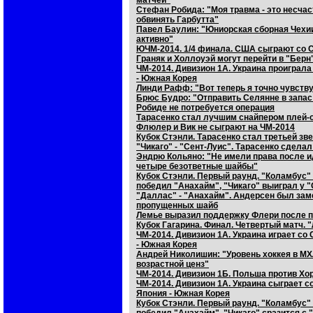
матчей"
Стефан Робида: "Моя травма - это несчас
обвинять Гарбутта"
Павел Баулин: "Юниорская сборная Чехии
активно"
ЮЧМ-2014. 1/4 финала. США сыграют со Сл
Граняк и Холлоуэй могут перейти в "Берн
ЧМ-2014. Дивизион 1А. Украина проиграла
- Южная Корея
Линди Рафф: "Вот теперь я точно чувств
Брюс Будро: "Отправить Селянне в запа
Робиде не потребуется операция
Тарасенко стал лучшим снайпером плей
Флюлер и Вик не сыграют на ЧМ-2014
Кубок Стэнли. Тарасенко стал третьей зв
"Чикаго" - "Сент-Луис". Тарасенко сдела
Эндрю Кольяно: "Не имели права после и
четыре безответные шайбы"
Кубок Стэнли. Первый раунд. "Коламбус"
победил "Анахайм", "Чикаго" выиграл у 
"Даллас" - "Анахайм". Андерсен был зам
пропущенных шайб
Лемье выразил поддержку Флери после п
Кубок Гагарина. Финал. Четвертый матч. "
ЧМ-2014. Дивизион 1А. Украина играет со
- Южная Корея
Андрей Николишин: "Уровень хоккея в М
возрастной ценз"
ЧМ-2014. Дивизион 1Б. Польша против Хор
ЧМ-2014. Дивизион 1А. Украина сыграет с
Япония - Южная Корея
Кубок Стэнли. Первый раунд. "Коламбус"