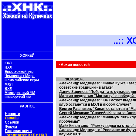
..:: ХОКК
ХОККЕЙ
КХЛ
> Архив новостей
НХЛ
Евро хоккей тур
Чемпионат Мира
30.04.2014г.
Олимпийские игры
Александр Медведев: "Финал Кубка Гагари
МХЛ
советские традиции - в атаке"
ВХЛ
Данис Зарипов: "Победа - это сумасшедш
Молодежный ЧМ
Малкин поздравил "Магнитку" с победой в
Юниорский ЧМ
Александр Медведев: "КХЛ может выдели
клуб останется в МХЛ в любом случае"
РАЗНОЕ
Виктор Рашников: "Кинэн останется в "М
Сергей Мозякин: "Спасибо Казани за Зари
Новости
Александр Медведев: "Минимум пять кл
Онлайн
проблемы"
Ссылки
Майк Кинэн спел "Рюмку водки на столе" 
Форум
Александр Медведев: "Россияне не будут
Гостевая книга
клубах КХЛ"
Тотализатор КХЛ и НХЛ