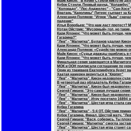
Майк Кинэн: "В Кубке Стэнли никто не де
Кубок Стэнли. Первый раунд. "Коламбус"
"Колорадо", "Лос-Анджелес" - "Сан-Хосе
Вратарь "Каролины" Питерс сыграет за К
Александр Поляков: "Игрок "Льва" снача
падение"
Илья Воробьев: "Что нам даст протест? 
Нэтан Ойстрик: "Мусорный» гол, но такие,
Кари Ялонен: "Что может быть лучше, че
Гагарина?"
"Лев" - "Магнитка". Буланов удалил Кинэ
Кари Ялонен: "Что может быть лучше, чем
Александр Поляков: «Судейство можно оц
Майк Кинэн: «Судьи дважды ошиблись в п
Кари Ялонен: "Что может быть лучше, чем
Финальная серия завершится в Магнитог
МОК и ООН подписали соглашение по укр
Один из трамваев Екатеринбурга будет р
Хаатая намерен вернуться в "Кярпят"
"Лев" - "Магнитка". Кинэн недоволен суд
В четвертый раз обладатель Кубка Гагар
"Лев" - "Магнитка". Кинэн был недоволен
Сергей Гимаев: "Это самая лучшая серия 
"Лев" - "Магнитка". Кинэн был недоволен
"Лев" - "Магнитка". Игру посетило 16894 
"Лев" - "Магнитка". Шестая игра стала с
Кубка Гагарина
"Лев" - "Магнитка" - 5:4 ОТ. Ойстрик при
Кубок Гагарина. Финал. Шестой матч. "Ле
Сергей Гимаев: "Вася, соберись. Ты плохо
Сергей Гимаев: "Магнитка" смогла застави
"Лев" - "Магнитка". Шестая игра станет 