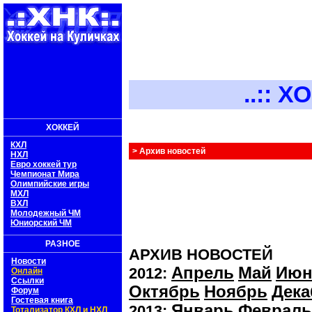
..:: ХОКК
ХОККЕЙ
КХЛ
> Архив новостей
НХЛ
Евро хоккей тур
Чемпионат Мира
Олимпийские игры
МХЛ
ВХЛ
Молодежный ЧМ
Юниорский ЧМ
РАЗНОЕ
АРХИВ НОВОСТЕЙ
Новости
Апрель
Май
Июн
2012:
Онлайн
Ссылки
Октябрь
Ноябрь
Дека
Форум
Гостевая книга
Январь
Февраль
2013:
Тотализатор КХЛ и НХЛ