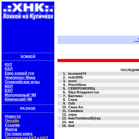
..:: Х
ХОККЕЙ
КХЛ
НХЛ
ПОСЛЕДНИЙ 
Евро хоккей тур
1.
kostared74
Чемпионат Мира
2.
lode2005
3.
mom
Олимпийские игры
4.
Pterofillum
МХЛ
5.
СЕВЕРОМОРЕЦ
ВХЛ
6.
Юра Владивосток
Молодежный ЧМ
7.
Балтика
Юниорский ЧМ
8.
Серж
9.
Ode
10.
Саша Ал.
РАЗНОЕ
11.
Свияжск
12.
серж
Новости
13.
IvanTsvetkov26@ya
Онлайн
14.
звк
Ссылки
15.
duk
Форум
Гостевая книга
Тотализатор КХЛ и НХЛ