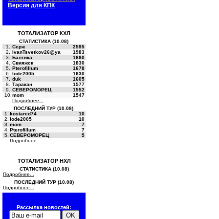
Версия для КПК
ТОТАЛИЗАТОР КХЛ
СТАТИСТИКА (10.08)
1.
Серж
2595
2.
IvanTsvetkov26@ya
1983
3.
Балтика
1880
4.
Свияжск
1830
5.
Pterofillum
1678
6.
lode2005
1630
7.
duk
1605
8.
Таракан
1577
9.
СЕВЕРОМОРЕЦ
1552
10.
mom
1547
Подробнее...
ПОСЛЕДНИЙ ТУР (10.08)
1.
kostared74
10
2.
lode2005
10
3.
mom
7
4.
Pterofillum
7
5.
СЕВЕРОМОРЕЦ
5
Подробнее...
ТОТАЛИЗАТОР НХЛ
СТАТИСТИКА (10.08)
Подробнее...
ПОСЛЕДНИЙ ТУР (10.08)
Подробнее...
Рассылка новостей: