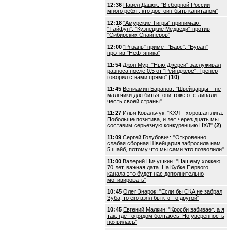
12:36
Павел Дацюк: "В сборной России
много ребят, кто достоин быть капитаном"
12:18
"Амурские Тигры" принимают
"Тайфун", "Кузнецкие Медведи" против
"Сибирских Снайперов"
12:00
"Рязань" примет "Барс", "Буран"
против "Нефтяника"
11:54
Джон Мур: "Нью-Джерси" заслуживал
разноса после 0:5 от "Рейнджерс". Тренер
говорил с нами прямо"
(10)
11:45
Вениамин Баранов: "Швейцарцы – не
мальчики для битья, они тоже отстаивали
честь своей страны"
11:27
Илья Ковальчук: "КХЛ – хорошая лига.
Побольше позитива, и лет через дцать мы
составим серьезную конкуренцию НХЛ"
(2)
11:09
Сергей Голубович: "Откровенно
слабая сборная Швейцария забросила нам
5 шайб, потому что мы сами это позволили"
11:00
Валерий Ничушкин: "Нашему хоккею
70 лет, важная дата. На Кубке Первого
канала это будет нас дополнительно
мотивировать"
10:45
Олег Знарок: "Если бы СКА не забрал
Зуба, то его взял бы кто-то другой"
10:45
Евгений Малкин: "Кросби забивает, а я
так, где-то рядом болтаюсь. Но уверенность
появилась"