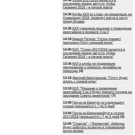
14:36
Сезон-2017/2018 начнется в
последнюю декаду августа, Кубка
Гагарина-2018 – в начале марта
14:36
Клубы КХЛ из стран, не прошедших на
Олимпиаду-2018, проведут матчи в паузу
перед Играми
14:36
КХЛ утвердила решение о проведении
овертаймов в формате 3 на 3
14:18
Кирилл Петров: "Сезон покажет,
насколько Плэтт хороший игрок"
14:00
КХЛ: "Сезон-2017/2018 начнется в
последнюю декаду августа, Кубка
Гагарина-2018 – в начале марта"
13:36
КХЛ и клубы не поддержали
предложение о переносе дедлайна на
переходы
(4)
13:18
Дмитрий Квартальнов: "Плэтт будет
играть с первой игры"
13:18
КХЛ: "Решение о проведении
овертаймов 3 на 3 будет принято сегодня на
заседании Совета директоров"
(7)
13:09
Пауза на Евротур со следующего
сезона уменьшится с 7 до 5 дней
13:00
Пауза на Еврохоккейтур в сезоне
2017/2018 уменьшится с 7 до 5 дней
(5)
12:45
"Спартак" - "Локомотив". Арбитры
будут работать на матче в специальной
ретро-форме