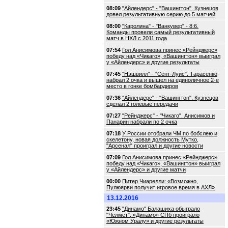
08:09
"Айлендерс" - "Вашингтон". Кузнецов
довел результативную серию до 5 матчей
08:00
"Каролина" - "Ванкувер" - 8:6.
Команды провели самый результативный
матч в НХЛ с 2011 года
07:54
Гол Анисимова принес «Рейнджерс»
победу над «Чикаго», «Вашингтон» выиграл
у «Айлендерс» и другие результаты
07:45
"Нэшвилл" - "Сент-Луис". Тарасенко
набрал 2 очка и вышел на единоличное 2-е
место в гонке бомбардиров
07:36
"Айлендерс" - "Вашингтон". Кузнецов
сделал 2 голевые передачи
07:27
"Рейнджерс" - "Чикаго". Анисимов и
Панарин набрали по 2 очка
07:18
У России отобрали ЧМ по бобслею и
скелетону, новая должность Мутко,
"Арсенал" проиграл и другие новости
07:09
Гол Анисимова принес «Рейнджерс»
победу над «Чикаго», «Вашингтон» выиграл
у «Айлендерс» и другие матчи
00:00
Питер Чиарелли: «Возможно,
Пулюярви получит игровое время в АХЛ»
13.12.2016
23:45
"Динамо" Балашиха обыграло
"Челмет", «Динамо» СПб проиграло
«Южном Уралу» и другие результаты