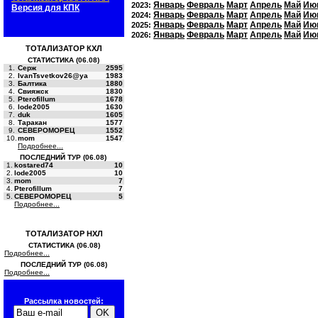
Январь
Февраль
Март
Апрель
Май
Ию
2023:
Версия для КПК
Январь
Февраль
Март
Апрель
Май
Ию
2024:
Январь
Февраль
Март
Апрель
Май
Ию
2025:
Январь
Февраль
Март
Апрель
Май
Ию
2026:
ТОТАЛИЗАТОР КХЛ
СТАТИСТИКА (06.08)
1.
Серж
2595
2.
IvanTsvetkov26@ya
1983
3.
Балтика
1880
4.
Свияжск
1830
5.
Pterofillum
1678
6.
lode2005
1630
7.
duk
1605
8.
Таракан
1577
9.
СЕВЕРОМОРЕЦ
1552
10.
mom
1547
Подробнее...
ПОСЛЕДНИЙ ТУР (06.08)
1.
kostared74
10
2.
lode2005
10
3.
mom
7
4.
Pterofillum
7
5.
СЕВЕРОМОРЕЦ
5
Подробнее...
ТОТАЛИЗАТОР НХЛ
СТАТИСТИКА (06.08)
Подробнее...
ПОСЛЕДНИЙ ТУР (06.08)
Подробнее...
Рассылка новостей: