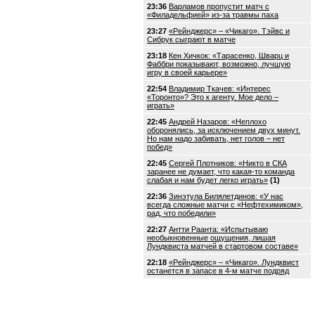
23:36
Варламов пропустит матч с
«Филадельфией» из-за травмы паха
23:27
«Рейнджерс» – «Чикаго». Тэйвс и
Сибрук сыграют в матче
23:18
Кен Хичкок: «Тарасенко, Шварц и
Фаббри показывают, возможно, лучшую
игру в своей карьере»
22:54
Владимир Ткачев: «Интерес
«Торонто»? Это к агенту. Мое дело –
играть»
22:45
Андрей Назаров: «Неплохо
оборонялись, за исключением двух минут.
Но нам надо забивать, нет голов – нет
побед»
22:45
Сергей Плотников: «Никто в СКА
заранее не думает, что какая-то команда
слабая и нам будет легко играть»
(1)
22:36
Зинэтула Билялетдинов: «У нас
всегда сложные матчи с «Нефтехимиком»,
рад, что победили»
22:27
Антти Раанта: «Испытываю
необыкновенные ощущения, лишая
Лундквиста матчей в стартовом составе»
22:18
«Рейнджерс» – «Чикаго». Лундквист
останется в запасе в 4-м матче подряд