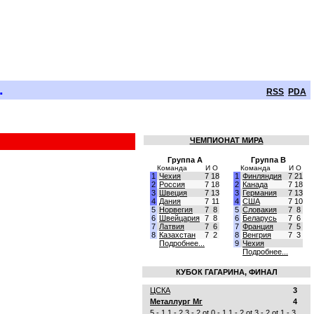
.
RSS
PDA
ЧЕМПИОНАТ МИРА
Группа A
Группа B
Команда
И
О
Команда
И
О
1
Чехия
7
18
1
Финляндия
7
21
2
Россия
7
18
2
Канада
7
18
3
Швеция
7
13
3
Германия
7
13
4
Дания
7
11
4
США
7
10
5
Норвегия
7
8
5
Словакия
7
8
6
Швейцария
7
8
6
Беларусь
7
6
7
Латвия
7
6
7
Франция
7
5
8
Казахстан
7
2
8
Венгрия
7
3
Подробнее...
9
Чехия
Подробнее...
КУБОК ГАГАРИНА, ФИНАЛ
ЦСКА
3
Металлург Мг
4
5 - 1
1 - 2
3 - 2 ot
0 - 1
1 - 2 ot
3 - 2 ot
1 - 3