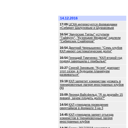
14.12.2016
17:09
ЦСКА интересуется форвардами
«Сибири» Шалуновым и Шумаковым
16:54
"Амурские Тигры" уступили
"Тайфуну", "Кузнецкие Медведи" одолели
"Сибирских Снайперов"
16:54
Дмитрий Чернышенко: "Семь клубов
КХЛ имеют систематические долги"
16:54
Геннадий Тимченко: "КХЛ второй год
подряд завершила с прибылью"
15:27
Сергей Зиновьев: "Кузня" доиграет
этот сезон, в будущем планируем
развиваться"
15:18
КХЛ запретит хоккеистам уезжать в
тренировочные лагеря иностранных клубов
(1)
15:09
Леонид Вайсфельд: "Я за дедлайн 15
января, зачем плодить долги?"
14:54
КХЛ утвердила проведение
овертаймов в формате 3 на 3
14:45
КХЛ утвердила запрет отъезда
хоккеистов в тренировочные лагеря
иностранных клубов