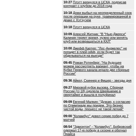
10:27
Плэтт вернулся в ЦСКА, подписав
контракт с клубом до 2018 года
10:18
Доми выбыл на неопределенный срок
после операции на руке, травмированной в
драке с Хэтэуэем
10:18
Плэтт вернулся в ЦСКА
10:09
Алексей Житник: "В "Нью-Джерси"
Калинин теряет время, нужно или менять
клуб или возвращаться в КХЛ"
10:00
Джефф Картер: "Лос-Анджелес" не
попадет в плей-офф, если будет так
обделываться на выезде"
09:45
Роман Ротенберг: "На будущее
можем рассмотреть вариант, чтобы на
Кубке Первого канала играло две сборные
России"
09:36
Айкел, Скиннер и Фишер - звезды дня
09:27
Мировой кубок вызова. Сборная
России (U-18) одолела Швейцарию в
овертайме и вышла в полуфинал
09:09
Евгений Малкин: "Думаю, к согласию
по Олимпиаде мы придем. Это бизнес
чистой воды, процесс не такой легкий"
09:00
"Коламбус" довел серию побед до 7
матчей
08:54
"Эдмонтон" - "Коламбус". Бобровский
одержал 17-ю победу в сезоне и обогнал
Прайса